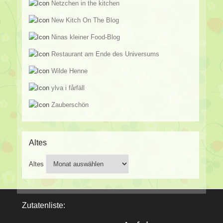
Netzchen in the kitchen
New Kitch On The Blog
Ninas kleiner Food-Blog
Restaurant am Ende des Universums
Wilde Henne
ylva i fårfäll
Zauberschön
Altes
Altes
Zutatenliste: