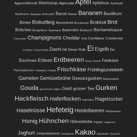
Apfel
Ahornsirup
Apfelmus
Agavendicksaft
Algensalat
Apfelsaft
Bananen
Basilikum
Bacon
Aprikosen
Avocado
Baiser
Aubergine
Brot
Biskuitteig
Brokkoli
Birnen
Blumenkohl
Bockwurst
Brötchen
Béchamelsauce
Buttermilch
Burgerbun
Bärlauch
Butterkekse
Champignons
Cheddar
Cornflakes
Cranberries
Chili
Camembert
Ei
Eigelb
Dashi
Dill
Dinner Rolls
Eis
Croûtons
Crème fraîche
Erdbeeren
Eischnee
Erbsen
Fetakäse
Essig
Fenchel
Frischkäse
Frühlingszwiebeln
Fischstäbchen
Fladenbrot
Fondant
Garnelen
Gemüsebrühe
Gewürzgurken
Glasnudeln
Gurken
Gouda
grüner Tee
Grieß
griechischer Joghurt
Hackfleisch
Haferflocken
Hagelzucker
Haferkekse
Hefeteig
Haselnüsse
Heidelbeeren
Himbeeren
Hühnchen
Honig
Hühnerbrühe
Ingwer
Jagdwurst
Kakao
Joghurt
Johannisbeeren
Jostabeeren
Kakaobutter
Karamell