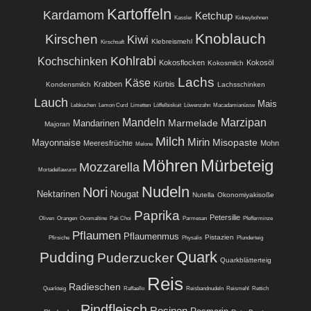
Kartoffeln
Kardamom
Ketchup
Kassler
Kidneybohnen
Knoblauch
Kirschen
Kiwi
Klebreismehl
Kirschsaft
Kohlrabi
Kochschinken
Kokosflocken
Kokosöl
Kokosmilch
Lachs
Käse
Krabben
Kürbis
Kondensmilch
Lachsschinken
Lauch
Mais
Lebkuchen
Lemon Curd
Limetten
Löffelbiskuit
Löwenzahn
Macadamianüsse
Mandeln
Marzipan
Marmelade
Mandarinen
Majoran
Milch
Mirin
Misopaste
Mayonnaise
Meeresfrüchte
Mohn
Melone
Möhren
Mürbeteig
Mozzarella
Mortadellawurst
Nudeln
Nori
Nektarinen
Nougat
Nutella
Okonomiyakisoße
Paprika
Petersilie
Oliven
Orangen
Ovomaltine
Pak Choi
Parmesan
Pfefferminze
Pflaumen
Pflaumenmus
Pistazien
Pfirsiche
Physalis
Plunderteig
Quark
Pudding
Puderzucker
Quarkblätterteig
Reis
Radieschen
Quarkteig
Raffaello
Reisbandnudeln
Reismehl
Rettich
Rindfleisch
Rosinen