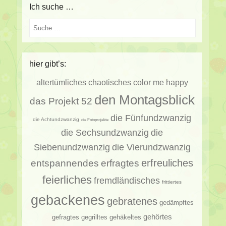
Ich suche …
Suche
hier gibt’s:
altertümliches
chaotisches
color me happy
den Montagsblick
das Projekt 52
die Fünfundzwanzig
die Achtundzwanzig
die Fotoprojekte
die Sechsundzwanzig
die
Siebenundzwanzig
die Vierundzwanzig
erfragtes
erfreuliches
entspannendes
feierliches
fremdländisches
frittiertes
gebackenes
gebratenes
gedämpftes
gehörtes
gehäkeltes
gefragtes
gegrilltes