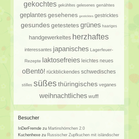
gekochtes
genähtes
gelesenes
gekühltes
geplantes
gesehenes
gestricktes
gesticktes
gesundes
grünes
getestetes
haariges
herzhaftes
handgewerkeltes
japanisches
interessantes
Lagerfeuer-
laktosefreies
leichtes
neues
Rezepte
oBentō!
schwedisches
rückblickendes
süßes
thüringisches
veganes
stilles
weihnachtliches
wuff!
Besucher
InDerFremde
zu
Martinshörnchen 2.0
Kuchenhexe
zu
Russischer Zupfkuchen mit isländischer