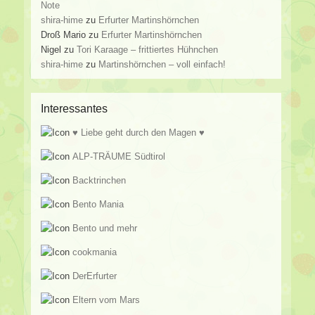
Note
shira-hime
zu
Erfurter Martinshörnchen
Droß Mario
zu
Erfurter Martinshörnchen
Nigel
zu
Tori Karaage – frittiertes Hühnchen
shira-hime
zu
Martinshörnchen – voll einfach!
Interessantes
♥ Liebe geht durch den Magen ♥
ALP-TRÄUME Südtirol
Backtrinchen
Bento Mania
Bento und mehr
cookmania
DerErfurter
Eltern vom Mars