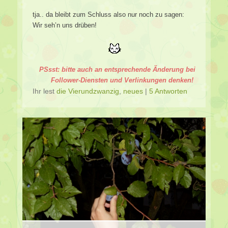
tja.. da bleibt zum Schluss also nur noch zu sagen:
Wir seh’n uns drüben!
PSsst: bitte auch an entsprechende Änderung bei
Follower-Diensten und Verlinkungen denken!
Ihr lest
die Vierundzwanzig
,
neues
|
5 Antworten