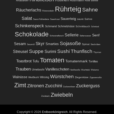
Rosmarin
Rhabarber
Rote Beete
Rührteig
Sahne
Räucherlachs
Röstzwiebeln
Salat
Sauerteig
saure Sahne
Sauce Hollandaise
Sauerkraut
Schinkenspeck
Schmand
Schmelzkäse
Schnittlauch
Schnitzel
Schokolade
Sellerie
Senf
Schweinefleisch
Selterwasser
Sojasoße
Skyr
Sesam
Smarties
Spinat
Sesamöl
Steckrüben
Suppe
Sushi
Thunfisch
Streusel
Surimi
Thymian
Tomaten
Toastbrot
Tomatenmark
Tofu
Tortillas
Trauben
Vanilleschoten
Umeboshi
Vanillesoße
Wachtelei
Wakame
Würstchen
Walnüsse
Wirsing
Weißkohl
Ziegenkäse
Zigeunersoße
Zimt
Zitronen
Zucchini
Zuckerguss
Zuckererbsen
Zwiebeln
Zwieback
Copyright © 2026
Erdbeerkönigreich
. All Rights Reserved.