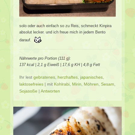
solo oder auch einfach so zu Reis, schmeckt Kinpira
absolut lecker. und ich freue mich in jedem Bento
darauf.
Nährwerte pro Portion (111 g):
137 kcal | 2,1 g Eiweiß | 17,6 g KH | 4,8 g Fett
Ihr lest
gebratenes
,
herzhaftes
,
japanisches
,
laktosefreies
|
mit
Kohlrabi
,
Mirin
,
Möhren
,
Sesam
,
Sojasoße
|
Antworten