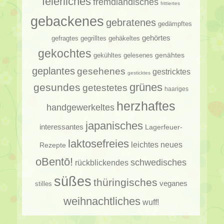
feierliches
fremdländisches
frittiertes
gebackenes
gebratenes
gedämpftes
gehörtes
gehäkeltes
gefragtes
gegrilltes
gekochtes
genähtes
gelesenes
gekühltes
geplantes
gesehenes
gestricktes
gesticktes
gesundes
grünes
getestetes
haariges
herzhaftes
handgewerkeltes
japanisches
interessantes
Lagerfeuer-
laktosefreies
leichtes
neues
Rezepte
oBentō!
schwedisches
rückblickendes
süßes
thüringisches
veganes
stilles
weihnachtliches
wuff!