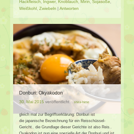
Hackfleisch
,
Ingwer
,
Knoblauch
,
Mirin
,
Sojasoße
,
Weißkohl
,
Zwiebeln
|
Antworten
Donburi: Okyakodon
30. Mai 2015
veröffentlicht
shira-hime
gleich mal zur Begriffserklärung: Donburi ist
die japanische Bezeichnung für ein Reisschüssel-
Gericht.. die Grundlage dieser Gerichte ist also Reis..
Oyakodon ist nun eine spezielle Art der Donburi und ist