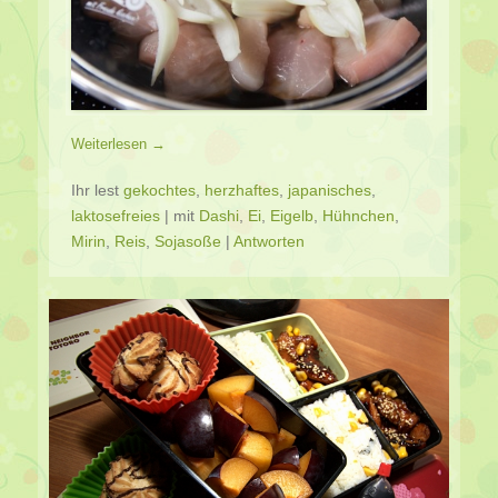
Weiterlesen →
Ihr lest
gekochtes
,
herzhaftes
,
japanisches
,
laktosefreies
|
mit
Dashi
,
Ei
,
Eigelb
,
Hühnchen
,
Mirin
,
Reis
,
Sojasoße
|
Antworten