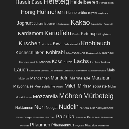
Hefeteig
Haselnüsse
Heidelbeeren
Himbeeren
Hühnchen
Honig
Hühnerbrühe
Ingwer
Jagdwurst
Kakao
Joghurt
Johannisbeeren
Jostabeeren
Kakaobutter
Karamell
Kartoffeln
Kardamom
Ketchup
Kassler
Kidneybohnen
Knoblauch
Kirschen
Kiwi
Klebreismehl
Kirschsaft
Kohlrabi
Kochschinken
Kokosflocken
Kokosöl
Kokosmilch
Lachs
Käse
Krabben
Kürbis
Kondensmilch
Lachsschinken
Lauch
Mais
Lebkuchen
Lemon Curd
Limetten
Löffelbiskuit
Löwenzahn
Macadamianüsse
Mandeln
Marzipan
Marmelade
Mandarinen
Majoran
Milch
Mirin
Misopaste
Mayonnaise
Meeresfrüchte
Mohn
Melone
Möhren
Mürbeteig
Mozzarella
Mortadellawurst
Nudeln
Nori
Nektarinen
Nougat
Nutella
Okonomiyakisoße
Paprika
Petersilie
Oliven
Orangen
Ovomaltine
Pak Choi
Parmesan
Pfefferminze
Pflaumen
Pflaumenmus
Pistazien
Pfirsiche
Physalis
Plunderteig