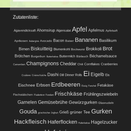
Zutatenliste:
Apfel
Ahornsirup
Apfelmus
Agavendicksaft
Algensalat
Apfelsaft
Bananen
Basilikum
Bacon
Aprikosen
Avocado
Baiser
Aubergine
Brot
Biskuitteig
Brokkoli
Birnen
Blumenkohl
Bockwurst
Brötchen
Béchamelsauce
Buttermilch
Burgerbun
Bärlauch
Butterkekse
Champignons
Cheddar
Cornflakes
Cranberries
Chili
Camembert
Ei
Eigelb
Dashi
Dill
Dinner Rolls
Eis
Croûtons
Crème fraîche
Erdbeeren
Eischnee
Erbsen
Fetakäse
Essig
Fenchel
Frischkäse
Frühlingszwiebeln
Fischstäbchen
Fladenbrot
Fondant
Garnelen
Gemüsebrühe
Gewürzgurken
Glasnudeln
Gurken
Gouda
grüner Tee
Grieß
griechischer Joghurt
Hackfleisch
Haferflocken
Hagelzucker
Haferkekse