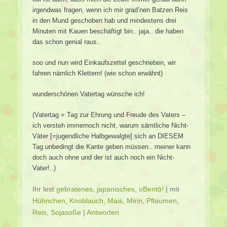
irgendwas fragen, wenn ich mir grad’nen Batzen Reis
in den Mund geschoben hab und mindestens drei
Minuten mit Kauen beschäftigt bin.. jaja.. die haben
das schon genial raus..
soo und nun wird Einkaufszettel geschrieben, wir
fahren nämlich Klettern! (wie schon erwähnt)
wunderschönen Vatertag wünsche ich!
(Vatertag = Tag zur Ehrung und Freude des Vaters –
ich versteh immernoch nicht, warum sämtliche Nicht-
Väter [=jugendliche Halbgewalgte] sich an DIESEM
Tag unbedingt die Kante geben müssen.. meiner kann
doch auch ohne und der ist auch noch ein Nicht-
Vater!..)
Ihr lest
gebratenes
,
japanisches
,
oBentō!
|
mit
Hühnchen
,
Knoblauch
,
Mais
,
Mirin
,
Pflaumen
,
Reis
,
Sojasoße
|
Antworten