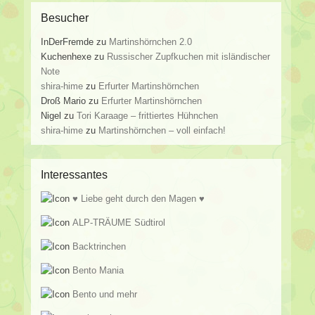
Besucher
InDerFremde
zu
Martinshörnchen 2.0
Kuchenhexe
zu
Russischer Zupfkuchen mit isländischer
Note
shira-hime
zu
Erfurter Martinshörnchen
Droß Mario
zu
Erfurter Martinshörnchen
Nigel
zu
Tori Karaage – frittiertes Hühnchen
shira-hime
zu
Martinshörnchen – voll einfach!
Interessantes
♥ Liebe geht durch den Magen ♥
ALP-TRÄUME Südtirol
Backtrinchen
Bento Mania
Bento und mehr