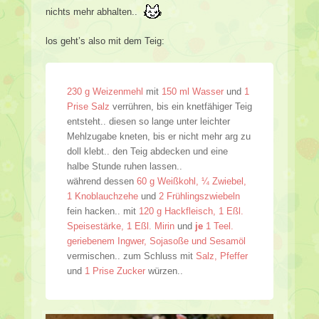
nichts mehr abhalten..
los geht’s also mit dem Teig:
230 g Weizenmehl
mit
150 ml Wasser
und
1
Prise Salz
verrühren, bis ein knetfähiger Teig
entsteht.. diesen so lange unter leichter
Mehlzugabe kneten, bis er nicht mehr arg zu
doll klebt.. den Teig abdecken und eine
halbe Stunde ruhen lassen..
während dessen
60 g Weißkohl, ¼ Zwiebel,
1 Knoblauchzehe
und
2 Frühlingszwiebeln
fein hacken.. mit
120 g Hackfleisch, 1 Eßl.
Speisestärke, 1 Eßl. Mirin
und
je
1 Teel.
geriebenem Ingwer, Sojasoße und Sesamöl
vermischen.. zum Schluss mit
Salz, Pfeffer
und
1 Prise Zucker
würzen..