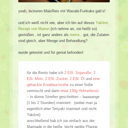
yeah, leckeren MaisReis mit Wasabi-Furikake gab’s!
und ich weiß nicht wie, aber ich bin auf dieses
Yakitori
Rezept von Marion
(ich nehme an, sie heißt so)
gestoßen.. ist ganz anders als
meins
.. gut, die Zutaten
sind gleich, aber Menge und Behandlung?
wurde getestet und für genial befunden!
für die Bento habe ich
2 Eßl. Sojasoße, 2
Eßl. Mirin, 2 Eßl. Zucker, 2 Eßl. Öl
und
eine
gehackte Knoblauchzehe
zu einer Soße
vermischt und darin
etwa 130g Hühnerbrust
– in dünne Streifen geschnitten – laaaaange
(1 bis 2 Stunden) mariniert.. (wobei man ja
eigentlich eher Teriyaki mariniert und nicht
Yakitori)
anschließend hab ich sie einfach aus der
Marinade in die heiße, leicht geölte Pfanne