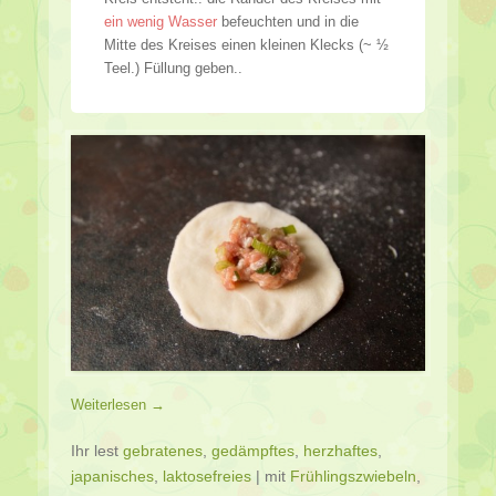
ein wenig Wasser
befeuchten und in die
Mitte des Kreises einen kleinen Klecks (~ ½
Teel.) Füllung geben..
Weiterlesen →
Ihr lest
gebratenes
,
gedämpftes
,
herzhaftes
,
japanisches
,
laktosefreies
|
mit
Frühlingszwiebeln
,