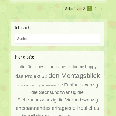
Beitragsverzeichnis
Seite 1 von 2
1
2
»
Ich suche …
Suche
hier gibt’s:
altertümliches
chaotisches
color me happy
den Montagsblick
das Projekt 52
die Fünfundzwanzig
die Achtundzwanzig
die Fotoprojekte
die Sechsundzwanzig
die
Siebenundzwanzig
die Vierundzwanzig
erfragtes
erfreuliches
entspannendes