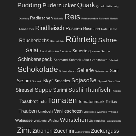
Quark
Pudding
Puderzucker
Quarkblätterteig
Reis
Radieschen
Quarkteig
Raffaello
Reisbandnudeln
Reismehl
Rettich
Rindfleisch
Rosinen
Rosmarin
Rhabarber
Rote Beete
Rührteig
Sahne
Räucherlachs
Röstzwiebeln
Salat
Sauerteig
saure Sahne
Sauce Hollandaise
Sauerkraut
Schinkenspeck
Schmand
Schmelzkäse
Schnittlauch
Schnitzel
Schokolade
Sellerie
Senf
Schweinefleisch
Selterwasser
Sojasoße
Skyr
Sesam
Smarties
Spinat
Sesamöl
Steckrüben
Suppe
Sushi
Thunfisch
Streusel
Surimi
Thymian
Tomaten
Toastbrot
Tomatenmark
Tofu
Tortillas
Trauben
Vanilleschoten
Umeboshi
Vanillesoße
Wachtelei
Wakame
Würstchen
Walnüsse
Wirsing
Weißkohl
Ziegenkäse
Zigeunersoße
Zimt
Zitronen
Zucchini
Zuckerguss
Zuckererbsen