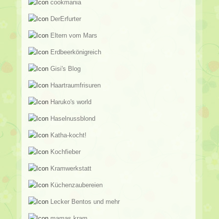
cookmania
DerErfurter
Eltern vom Mars
Erdbeerkönigreich
Gisi's Blog
Haartraumfrisuren
Haruko's world
Haselnussblond
Katha-kocht!
Kochfieber
Kramwerkstatt
Küchenzaubereien
Lecker Bentos und mehr
mamas kram