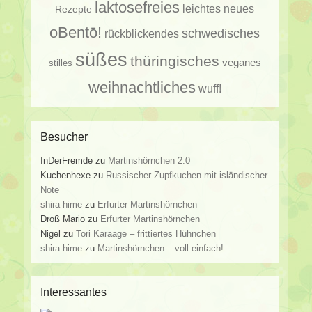
laktosefreies
leichtes
neues
Rezepte
oBentō!
schwedisches
rückblickendes
süßes
thüringisches
veganes
stilles
weihnachtliches
wuff!
Besucher
InDerFremde
zu
Martinshörnchen 2.0
Kuchenhexe
zu
Russischer Zupfkuchen mit isländischer
Note
shira-hime
zu
Erfurter Martinshörnchen
Droß Mario
zu
Erfurter Martinshörnchen
Nigel
zu
Tori Karaage – frittiertes Hühnchen
shira-hime
zu
Martinshörnchen – voll einfach!
Interessantes