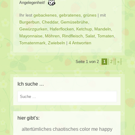
Angelegenheit!
Ihr lest
gebackenes
,
gebratenes
,
grünes
|
mit
Burgerbun
,
Cheddar
,
Gemüsebrühe
,
Gewürzgurken
,
Haferflocken
,
Ketchup
,
Mandeln
,
Mayonnaise
,
Möhren
,
Rindfleisch
,
Salat
,
Tomaten
,
Tomatenmark
,
Zwiebeln
|
4 Antworten
Beitragsverzeichnis
Seite 1 von 2
1
2
»
Ich suche …
Suche
hier gibt’s:
altertümliches
chaotisches
color me happy