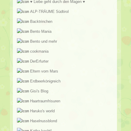
♥ Liebe geht durch den Magen ♥
ALP-TRÄUME Südtirol
Backtrinchen
Bento Mania
Bento und mehr
cookmania
DerErfurter
Eltern vom Mars
Erdbeerkönigreich
Gisi's Blog
Haartraumfrisuren
Haruko's world
Haselnussblond
Katha-kocht!