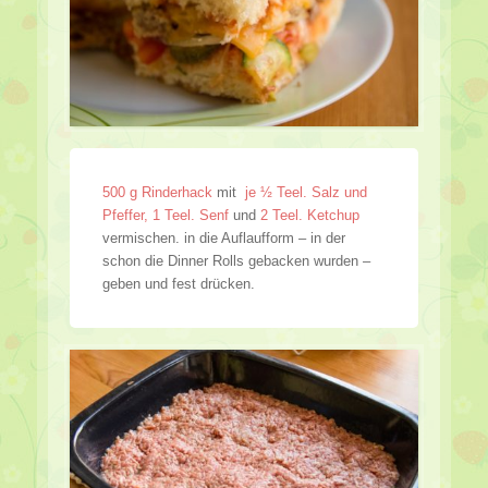
500 g Rinderhack
mit
je ½ Teel. Salz und
Pfeffer, 1 Teel. Senf
und
2 Teel. Ketchup
vermischen. in die Auflaufform – in der
schon die Dinner Rolls gebacken wurden –
geben und fest drücken.