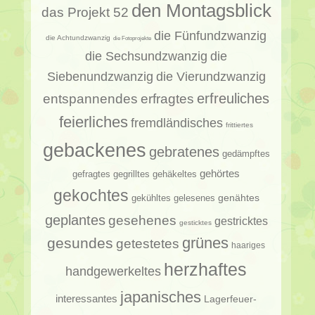
den Montagsblick
das Projekt 52
die Fünfundzwanzig
die Achtundzwanzig
die Fotoprojekte
die Sechsundzwanzig
die
Siebenundzwanzig
die Vierundzwanzig
erfragtes
erfreuliches
entspannendes
feierliches
fremdländisches
frittiertes
gebackenes
gebratenes
gedämpftes
gehörtes
gehäkeltes
gefragtes
gegrilltes
gekochtes
genähtes
gelesenes
gekühltes
geplantes
gesehenes
gestricktes
gesticktes
gesundes
grünes
getestetes
haariges
herzhaftes
handgewerkeltes
japanisches
interessantes
Lagerfeuer-