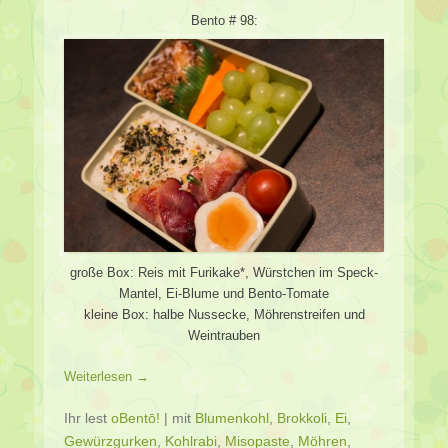
Bento # 98:
große Box: Reis mit Furikake*, Würstchen im Speck-
Mantel, Ei-Blume und Bento-Tomate
kleine Box: halbe Nussecke, Möhrenstreifen und
Weintrauben
Weiterlesen →
Ihr lest
oBentō!
|
mit
Blumenkohl
,
Brokkoli
,
Ei
,
Gewürzgurken
,
Kohlrabi
,
Misopaste
,
Möhren
,