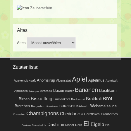
Zauberschön
Altes
Altes
Zutatenliste:
Apfel
Ahornsirup
Apfelmus
Agavendicksaft
Algensalat
Apfelsaft
Bananen
Basilikum
Bacon
Aprikosen
Avocado
Baiser
Aubergine
Brot
Biskuitteig
Brokkoli
Birnen
Blumenkohl
Bockwurst
Brötchen
Béchamelsauce
Buttermilch
Burgerbun
Bärlauch
Butterkekse
Champignons
Cheddar
Cornflakes
Cranberries
Chili
Camembert
Ei
Eigelb
Dashi
Dill
Dinner Rolls
Eis
Croûtons
Crème fraîche