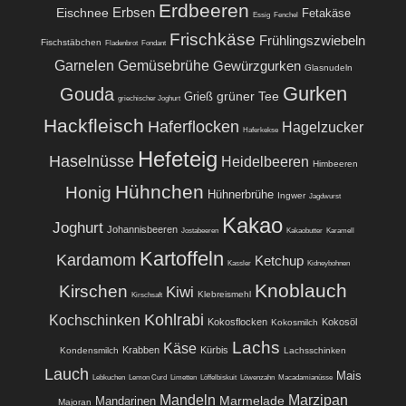
Erdbeeren
Eischnee
Erbsen
Fetakäse
Essig
Fenchel
Frischkäse
Frühlingszwiebeln
Fischstäbchen
Fladenbrot
Fondant
Garnelen
Gemüsebrühe
Gewürzgurken
Glasnudeln
Gurken
Gouda
grüner Tee
Grieß
griechischer Joghurt
Hackfleisch
Haferflocken
Hagelzucker
Haferkekse
Hefeteig
Haselnüsse
Heidelbeeren
Himbeeren
Hühnchen
Honig
Hühnerbrühe
Ingwer
Jagdwurst
Kakao
Joghurt
Johannisbeeren
Jostabeeren
Kakaobutter
Karamell
Kartoffeln
Kardamom
Ketchup
Kassler
Kidneybohnen
Knoblauch
Kirschen
Kiwi
Klebreismehl
Kirschsaft
Kohlrabi
Kochschinken
Kokosflocken
Kokosöl
Kokosmilch
Lachs
Käse
Krabben
Kürbis
Kondensmilch
Lachsschinken
Lauch
Mais
Lebkuchen
Lemon Curd
Limetten
Löffelbiskuit
Löwenzahn
Macadamianüsse
Mandeln
Marzipan
Marmelade
Mandarinen
Majoran