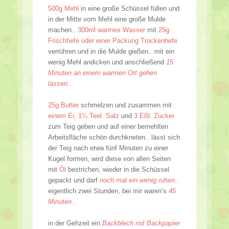
500g Mehl
in eine große Schüssel füllen und
in der Mitte vom Mehl eine große Mulde
machen..
300ml warmes Wasser
mit
25g
Frischhefe oder einer Packung Trockenhefe
verrühren und in die Mulde gießen.. mit ein
wenig Mehl andicken und anschließend
15
Minuten an einem warmen Ort gehen
lassen..
25g Butter
schmelzen und zusammen mit
einem Ei, 1¼ Teel. Salz
und
3 Eßl. Zucker
zum Teig geben und auf einer bemehlten
Arbeitsfläche schön durchkneten.. lässt sich
der Teig nach etwa fünf Minuten zu einer
Kugel formen, wird diese von allen Seiten
mit
Öl
bestrichen, wieder in die Schüssel
gepackt und darf
noch mal ein wenig ruhen..
eigentlich zwei Stunden, bei mir waren’s
45
Minuten..
in der Gehzeit ein
Backblech mit Backpapier