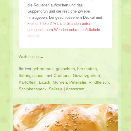
die Rouladen aufkochen und das
Suppengrün und die restliche Zwiebel
hinzugeben. bei geschlossenem Deckel und
kleiner Hitze 2 ½ bis 3 Stunden unter
gelegentlichem Wenden schmoren/köcheln
lassen.
Weiterlesen →
Ihr lest
gebratenes
,
gekochtes
,
herzhaftes
,
thüringisches
|
mit
Croûtons
,
Gewürzgurken
,
Kartoffeln
,
Lauch
,
Möhren
,
Petersilie
,
Rindfleisch
,
Schinkenspeck
,
Sellerie
|
Antworten