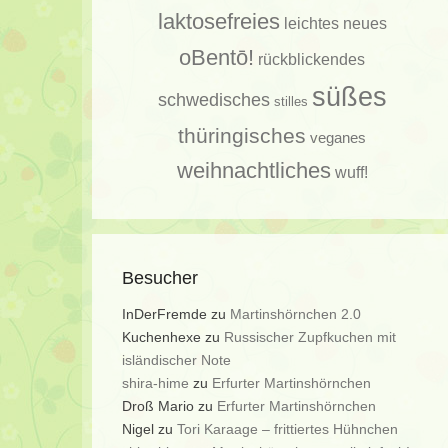
laktosefreies
leichtes
neues
oBentō!
rückblickendes
süßes
schwedisches
stilles
thüringisches
veganes
weihnachtliches
wuff!
Besucher
InDerFremde
zu
Martinshörnchen 2.0
Kuchenhexe
zu
Russischer Zupfkuchen mit
isländischer Note
shira-hime
zu
Erfurter Martinshörnchen
Droß Mario
zu
Erfurter Martinshörnchen
Nigel
zu
Tori Karaage – frittiertes Hühnchen