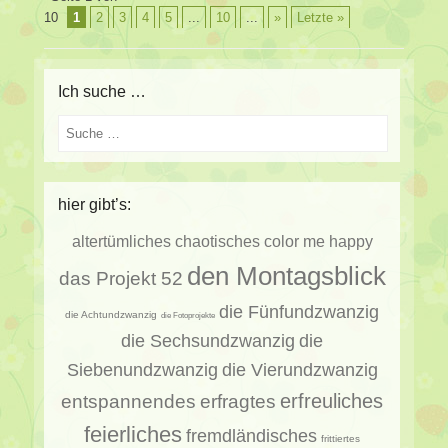
10
1
2
3
4
5
...
10
...
»
Letzte »
Ich suche …
Suche
hier gibt’s:
altertümliches
chaotisches
color me happy
den Montagsblick
das Projekt 52
die Fünfundzwanzig
die Achtundzwanzig
die Fotoprojekte
die Sechsundzwanzig
die
Siebenundzwanzig
die Vierundzwanzig
erfragtes
erfreuliches
entspannendes
feierliches
fremdländisches
frittiertes