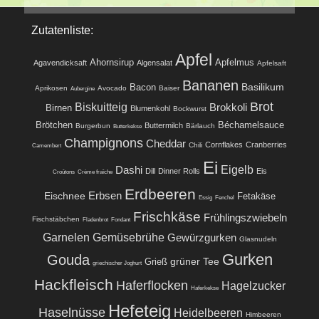
Zutatenliste:
Apfel
Ahornsirup
Apfelmus
Agavendicksaft
Algensalat
Apfelsaft
Bananen
Basilikum
Bacon
Aprikosen
Avocado
Baiser
Aubergine
Brot
Biskuitteig
Brokkoli
Birnen
Blumenkohl
Bockwurst
Brötchen
Béchamelsauce
Buttermilch
Burgerbun
Bärlauch
Butterkekse
Champignons
Cheddar
Cornflakes
Cranberries
Chili
Camembert
Ei
Eigelb
Dashi
Dill
Dinner Rolls
Eis
Croûtons
Crème fraîche
Erdbeeren
Eischnee
Erbsen
Fetakäse
Essig
Fenchel
Frischkäse
Frühlingszwiebeln
Fischstäbchen
Fladenbrot
Fondant
Garnelen
Gemüsebrühe
Gewürzgurken
Glasnudeln
Gurken
Gouda
grüner Tee
Grieß
griechischer Joghurt
Hackfleisch
Haferflocken
Hagelzucker
Haferkekse
Hefeteig
Haselnüsse
Heidelbeeren
Himbeeren