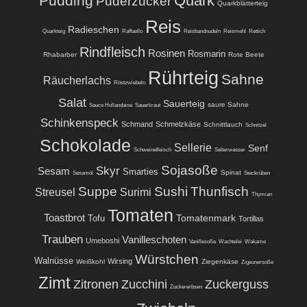
Quark
Pudding
Puderzucker
Quarkblätterteig
Reis
Radieschen
Quarkteig
Raffaello
Reisbandnudeln
Reismehl
Rettich
Rindfleisch
Rosinen
Rosmarin
Rhabarber
Rote Beete
Rührteig
Sahne
Räucherlachs
Röstzwiebeln
Salat
Sauerteig
saure Sahne
Sauce Hollandaise
Sauerkraut
Schinkenspeck
Schmand
Schmelzkäse
Schnittlauch
Schnitzel
Schokolade
Sellerie
Senf
Schweinefleisch
Selterwasser
Sojasoße
Skyr
Sesam
Smarties
Spinat
Sesamöl
Steckrüben
Suppe
Sushi
Thunfisch
Streusel
Surimi
Thymian
Tomaten
Toastbrot
Tomatenmark
Tofu
Tortillas
Trauben
Vanilleschoten
Umeboshi
Vanillesoße
Wachtelei
Wakame
Würstchen
Walnüsse
Wirsing
Weißkohl
Ziegenkäse
Zigeunersoße
Zimt
Zitronen
Zucchini
Zuckerguss
Zuckererbsen