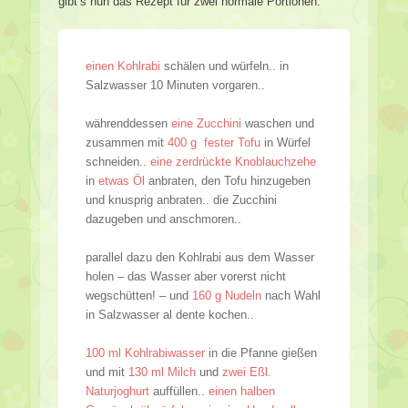
gibt’s nun das Rezept für zwei normale Portionen:
einen Kohlrabi
schälen und würfeln.. in
Salzwasser 10 Minuten vorgaren..
währenddessen
eine Zucchini
waschen und
zusammen mit
400 g fester Tofu
in Würfel
schneiden..
eine zerdrückte Knoblauchzehe
in
etwas Öl
anbraten, den Tofu hinzugeben
und knusprig anbraten.. die Zucchini
dazugeben und anschmoren..
parallel dazu den Kohlrabi aus dem Wasser
holen – das Wasser aber vorerst nicht
wegschütten! – und
160 g Nudeln
nach Wahl
in Salzwasser al dente kochen..
100 ml Kohlrabiwasser
in die Pfanne gießen
und mit
130 ml Milch
und
zwei Eßl.
Naturjoghurt
auffüllen..
einen halben