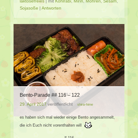
laktosefreies
|
mit
Kohlrabi
,
Mirin
,
Möhren
,
Sesam
,
Sojasoße
|
Antworten
Bento-Parade ## 116 – 122
29. April 2017
veröffentlicht
shira-hime
es haben sich mal wieder einige Bento angesammelt,
die ich Euch nicht vorenthalten will
# 116