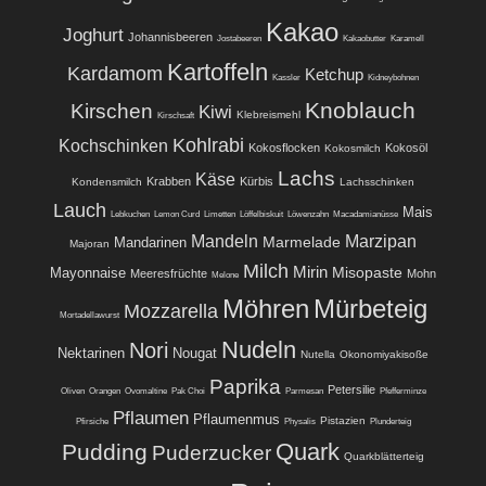
Kakao
Joghurt
Johannisbeeren
Jostabeeren
Kakaobutter
Karamell
Kartoffeln
Kardamom
Ketchup
Kassler
Kidneybohnen
Knoblauch
Kirschen
Kiwi
Klebreismehl
Kirschsaft
Kohlrabi
Kochschinken
Kokosflocken
Kokosöl
Kokosmilch
Lachs
Käse
Krabben
Kürbis
Kondensmilch
Lachsschinken
Lauch
Mais
Lebkuchen
Lemon Curd
Limetten
Löffelbiskuit
Löwenzahn
Macadamianüsse
Mandeln
Marzipan
Marmelade
Mandarinen
Majoran
Milch
Mirin
Misopaste
Mayonnaise
Meeresfrüchte
Mohn
Melone
Möhren
Mürbeteig
Mozzarella
Mortadellawurst
Nudeln
Nori
Nektarinen
Nougat
Nutella
Okonomiyakisoße
Paprika
Petersilie
Oliven
Orangen
Ovomaltine
Pak Choi
Parmesan
Pfefferminze
Pflaumen
Pflaumenmus
Pistazien
Pfirsiche
Physalis
Plunderteig
Quark
Pudding
Puderzucker
Quarkblätterteig