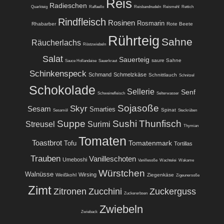
Reis
Radieschen
Quarkteig
Raffaello
Reisbandnudeln
Reismehl
Rettich
Rindfleisch
Rosinen
Rosmarin
Rhabarber
Rote Beete
Rührteig
Sahne
Räucherlachs
Röstzwiebeln
Salat
Sauerteig
saure Sahne
Sauce Hollandaise
Sauerkraut
Schinkenspeck
Schmand
Schmelzkäse
Schnittlauch
Schnitzel
Schokolade
Sellerie
Senf
Schweinefleisch
Selterwasser
Sojasoße
Skyr
Sesam
Smarties
Spinat
Sesamöl
Steckrüben
Suppe
Sushi
Thunfisch
Streusel
Surimi
Thymian
Tomaten
Toastbrot
Tomatenmark
Tofu
Tortillas
Trauben
Vanilleschoten
Umeboshi
Vanillesoße
Wachtelei
Wakame
Würstchen
Walnüsse
Wirsing
Weißkohl
Ziegenkäse
Zigeunersoße
Zimt
Zitronen
Zucchini
Zuckerguss
Zuckererbsen
Zwiebeln
Zwieback