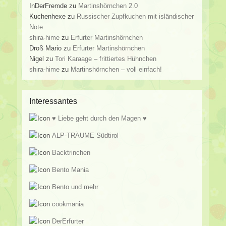
InDerFremde
zu
Martinshörnchen 2.0
Kuchenhexe
zu
Russischer Zupfkuchen mit isländischer
Note
shira-hime
zu
Erfurter Martinshörnchen
Droß Mario
zu
Erfurter Martinshörnchen
Nigel
zu
Tori Karaage – frittiertes Hühnchen
shira-hime
zu
Martinshörnchen – voll einfach!
Interessantes
♥ Liebe geht durch den Magen ♥
ALP-TRÄUME Südtirol
Backtrinchen
Bento Mania
Bento und mehr
cookmania
DerErfurter