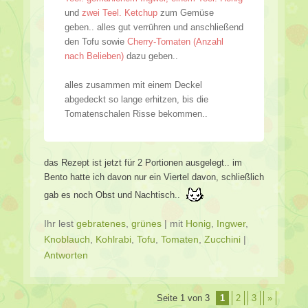
und
zwei Teel. Ketchup
zum Gemüse
geben.. alles gut verrühren und anschließend
den Tofu sowie
Cherry-Tomaten (Anzahl
nach Belieben)
dazu geben..
alles zusammen mit einem Deckel
abgedeckt so lange erhitzen, bis die
Tomatenschalen Risse bekommen..
das Rezept ist jetzt für 2 Portionen ausgelegt.. im
Bento hatte ich davon nur ein Viertel davon, schließlich
gab es noch Obst und Nachtisch..
Ihr lest
gebratenes
,
grünes
|
mit
Honig
,
Ingwer
,
Knoblauch
,
Kohlrabi
,
Tofu
,
Tomaten
,
Zucchini
|
Antworten
Beitragsverzeichnis
Seite 1 von 3
1
2
3
»