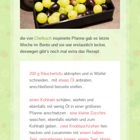
die von
Chefkoch
inspirierte Pfanne gab es letzte
Woche im Bento und sie war erstaunlich lecker,
deswegen gibt’s noch mal extra das Rezept:
200 g Räuchertofu
abtropfen und in Würfel
schneiden.. mit
etwas Öl
anbraten,
anschließend beiseite stellen..
einen Kohlrabi
schälen, würfeln und
ebenfalls mit wenig Öl in einer größeren
Pfanne anschwitzen..
eine kleine Zucchini
waschen, ebenfalls würfeln und zum
Kohlrabi geben..
zwei Knoblauchzehen
fein
hacken und zusammen mit
einem halben
Teel. gemahlenem Ingwer, einem Teel. Honig