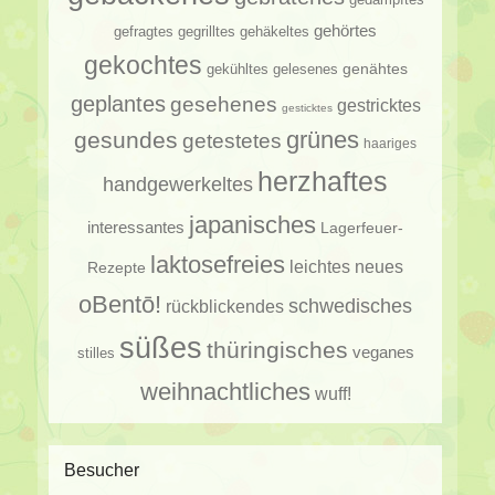
gehörtes
gehäkeltes
gefragtes
gegrilltes
gekochtes
genähtes
gelesenes
gekühltes
geplantes
gesehenes
gestricktes
gesticktes
gesundes
grünes
getestetes
haariges
herzhaftes
handgewerkeltes
japanisches
interessantes
Lagerfeuer-
laktosefreies
leichtes
neues
Rezepte
oBentō!
schwedisches
rückblickendes
süßes
thüringisches
veganes
stilles
weihnachtliches
wuff!
Besucher