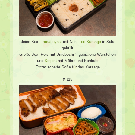
kleine Box:
Tamagoyaki
mit Nori,
Tori-Karaage
in Salat
gehüllt
Große Box: Reis mit Umeboshi ¹, gebratene Würstchen
und
Kinpira
mit Möhre und Kohlrabi
Extra: scharfe Soße für das Karaage
# 118