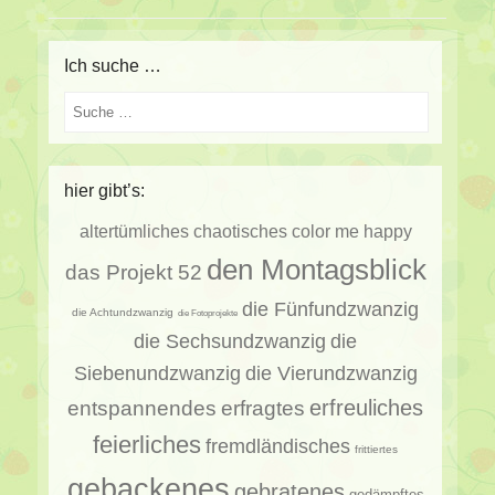
Ich suche …
Suche
hier gibt’s:
altertümliches
chaotisches
color me happy
den Montagsblick
das Projekt 52
die Fünfundzwanzig
die Achtundzwanzig
die Fotoprojekte
die Sechsundzwanzig
die
Siebenundzwanzig
die Vierundzwanzig
erfragtes
erfreuliches
entspannendes
feierliches
fremdländisches
frittiertes
gebackenes
gebratenes
gedämpftes