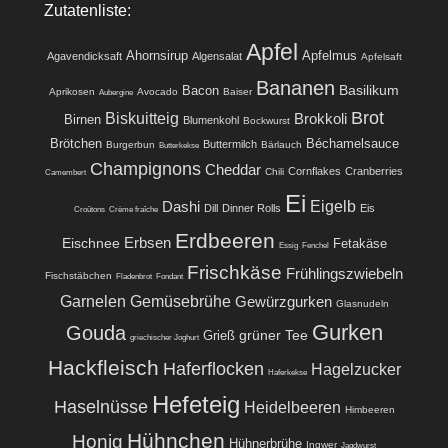
Zutatenliste:
Apfel
Ahornsirup
Apfelmus
Agavendicksaft
Algensalat
Apfelsaft
Bananen
Basilikum
Bacon
Aprikosen
Avocado
Baiser
Aubergine
Brot
Biskuitteig
Brokkoli
Birnen
Blumenkohl
Bockwurst
Brötchen
Béchamelsauce
Buttermilch
Burgerbun
Bärlauch
Butterkekse
Champignons
Cheddar
Cornflakes
Cranberries
Chili
Camembert
Ei
Eigelb
Dashi
Dill
Dinner Rolls
Eis
Croûtons
Crème fraîche
Erdbeeren
Eischnee
Erbsen
Fetakäse
Essig
Fenchel
Frischkäse
Frühlingszwiebeln
Fischstäbchen
Fladenbrot
Fondant
Garnelen
Gemüsebrühe
Gewürzgurken
Glasnudeln
Gurken
Gouda
grüner Tee
Grieß
griechischer Joghurt
Hackfleisch
Haferflocken
Hagelzucker
Haferkekse
Hefeteig
Haselnüsse
Heidelbeeren
Himbeeren
Hühnchen
Honig
Hühnerbrühe
Ingwer
Jagdwurst