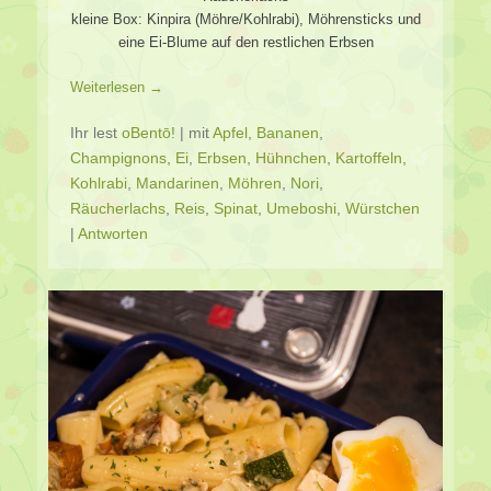
kleine Box: Kinpira (Möhre/Kohlrabi), Möhrensticks und
eine Ei-Blume auf den restlichen Erbsen
Weiterlesen →
Ihr lest
oBentō!
|
mit
Apfel
,
Bananen
,
Champignons
,
Ei
,
Erbsen
,
Hühnchen
,
Kartoffeln
,
Kohlrabi
,
Mandarinen
,
Möhren
,
Nori
,
Räucherlachs
,
Reis
,
Spinat
,
Umeboshi
,
Würstchen
|
Antworten