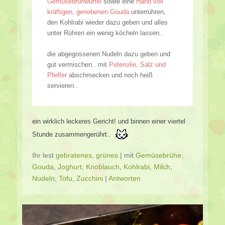
Gemüsebrühwürfel
sowie eine
Hand voll
kräftigen, geriebenen Gouda
unterrühren,
den Kohlrabi wieder dazu geben und alles
unter Rühren ein wenig köcheln lassen..
die abgegossenen Nudeln dazu geben und
gut vermischen.. mit
Petersilie, Salz und
Pfeffer
abschmecken und noch heiß
servieren..
ein wirklich leckeres Gericht! und binnen einer viertel
Stunde zusammengerührt..
Ihr lest
gebratenes
,
grünes
|
mit
Gemüsebrühe
,
Gouda
,
Joghurt
,
Knoblauch
,
Kohlrabi
,
Milch
,
Nudeln
,
Tofu
,
Zucchini
|
Antworten