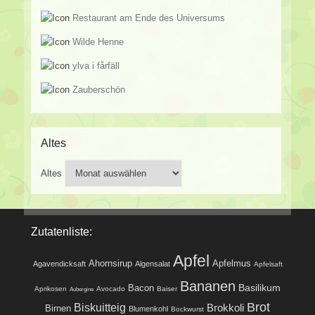
Restaurant am Ende des Universums
Wilde Henne
ylva i fårfäll
Zauberschön
Altes
Altes
Zutatenliste:
Apfel
Ahornsirup
Apfelmus
Agavendicksaft
Algensalat
Apfelsaft
Bananen
Basilikum
Bacon
Aprikosen
Avocado
Baiser
Aubergine
Brot
Biskuitteig
Brokkoli
Birnen
Blumenkohl
Bockwurst