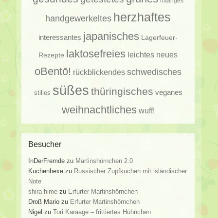
haariges
herzhaftes
handgewerkeltes
japanisches
interessantes
Lagerfeuer-
laktosefreies
leichtes
neues
Rezepte
oBentō!
schwedisches
rückblickendes
süßes
thüringisches
veganes
stilles
weihnachtliches
wuff!
Besucher
InDerFremde
zu
Martinshörnchen 2.0
Kuchenhexe
zu
Russischer Zupfkuchen mit isländischer
Note
shira-hime
zu
Erfurter Martinshörnchen
Droß Mario
zu
Erfurter Martinshörnchen
Nigel
zu
Tori Karaage – frittiertes Hühnchen