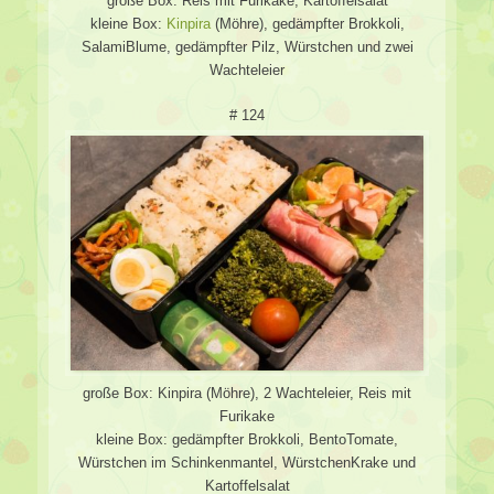
große Box: Reis mit Furikake, Kartoffelsalat
kleine Box:
Kinpira
(Möhre), gedämpfter Brokkoli,
SalamiBlume, gedämpfter Pilz, Würstchen und zwei
Wachteleier
# 124
große Box: Kinpira (Möhre), 2 Wachteleier, Reis mit
Furikake
kleine Box: gedämpfter Brokkoli, BentoTomate,
Würstchen im Schinkenmantel, WürstchenKrake und
Kartoffelsalat