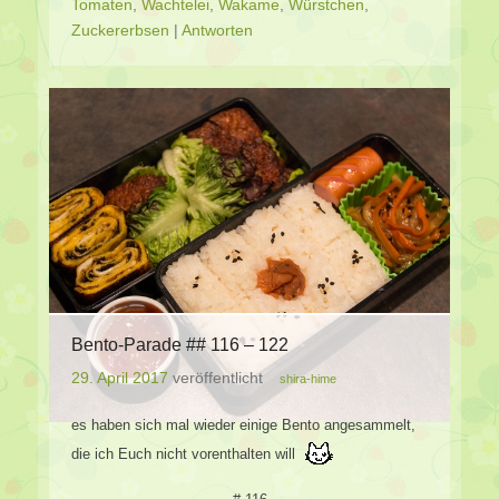
Tomaten
,
Wachtelei
,
Wakame
,
Würstchen
,
Zuckererbsen
|
Antworten
Bento-Parade ## 116 – 122
29. April 2017
veröffentlicht
shira-hime
es haben sich mal wieder einige Bento angesammelt,
die ich Euch nicht vorenthalten will