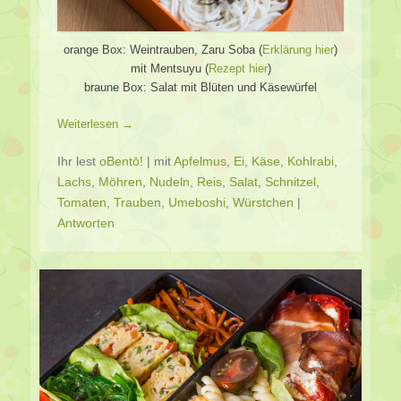
orange Box: Weintrauben, Zaru Soba (
Erklärung hier
)
mit Mentsuyu (
Rezept hier
)
braune Box: Salat mit Blüten und Käsewürfel
Weiterlesen →
Ihr lest
oBentō!
|
mit
Apfelmus
,
Ei
,
Käse
,
Kohlrabi
,
Lachs
,
Möhren
,
Nudeln
,
Reis
,
Salat
,
Schnitzel
,
Tomaten
,
Trauben
,
Umeboshi
,
Würstchen
|
Antworten