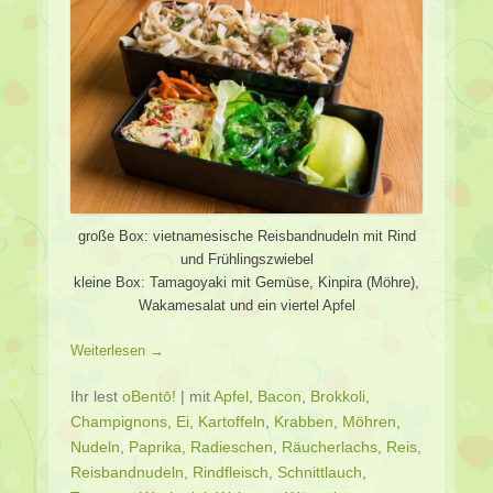
große Box: vietnamesische Reisbandnudeln mit Rind
und Frühlingszwiebel
kleine Box: Tamagoyaki mit Gemüse, Kinpira (Möhre),
Wakamesalat und ein viertel Apfel
Weiterlesen →
Ihr lest
oBentō!
|
mit
Apfel
,
Bacon
,
Brokkoli
,
Champignons
,
Ei
,
Kartoffeln
,
Krabben
,
Möhren
,
Nudeln
,
Paprika
,
Radieschen
,
Räucherlachs
,
Reis
,
Reisbandnudeln
,
Rindfleisch
,
Schnittlauch
,