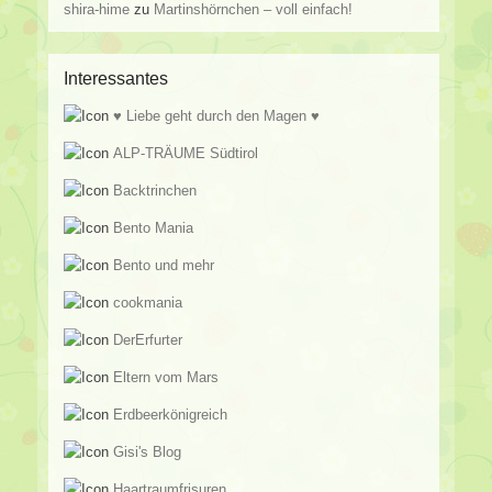
shira-hime
zu
Martinshörnchen – voll einfach!
Interessantes
♥ Liebe geht durch den Magen ♥
ALP-TRÄUME Südtirol
Backtrinchen
Bento Mania
Bento und mehr
cookmania
DerErfurter
Eltern vom Mars
Erdbeerkönigreich
Gisi's Blog
Haartraumfrisuren