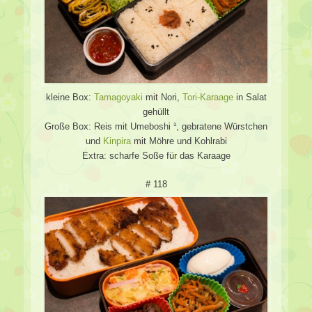
kleine Box:
Tamagoyaki
mit Nori,
Tori-Karaage
in Salat
gehüllt
Große Box: Reis mit Umeboshi ¹, gebratene Würstchen
und
Kinpira
mit Möhre und Kohlrabi
Extra: scharfe Soße für das Karaage
# 118