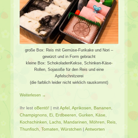
große Box: Reis mit Gemüse-Furikake und Nori –
gewürzt und in Form gebracht
kleine Box: SchokoladenKekse, Schinken-Käse-
Rollen, Sojasoße für den Reis und eine
Apfelschnitzerei
(die farblich leider nicht wirklich rauskommt)
Weiterlesen →
Ihr lest
oBentō!
|
mit
Apfel
,
Aprikosen
,
Bananen
,
Champignons
,
Ei
,
Erdbeeren
,
Gurken
,
Käse
,
Kochschinken
,
Lachs
,
Mandarinen
,
Möhren
,
Reis
,
Thunfisch
,
Tomaten
,
Würstchen
|
Antworten