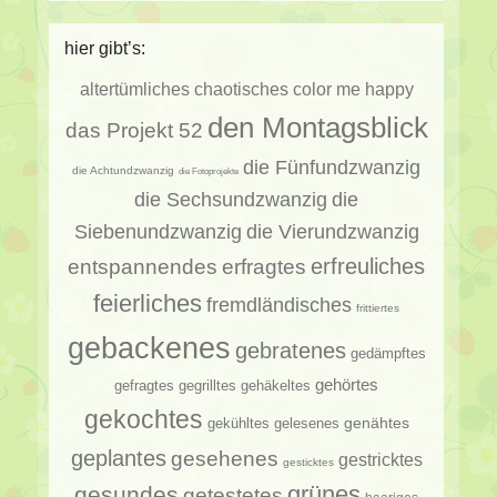
hier gibt’s:
altertümliches
chaotisches
color me happy
den Montagsblick
das Projekt 52
die Fünfundzwanzig
die Achtundzwanzig
die Fotoprojekte
die Sechsundzwanzig
die
Siebenundzwanzig
die Vierundzwanzig
erfragtes
erfreuliches
entspannendes
feierliches
fremdländisches
frittiertes
gebackenes
gebratenes
gedämpftes
gehörtes
gehäkeltes
gefragtes
gegrilltes
gekochtes
genähtes
gelesenes
gekühltes
geplantes
gesehenes
gestricktes
gesticktes
gesundes
grünes
getestetes