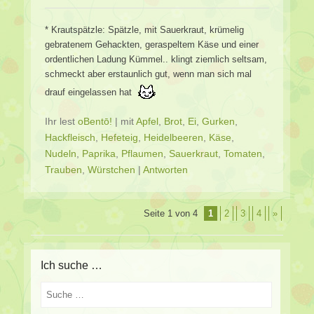
* Krautspätzle: Spätzle, mit Sauerkraut, krümelig
gebratenem Gehackten, geraspeltem Käse und einer
ordentlichen Ladung Kümmel.. klingt ziemlich seltsam,
schmeckt aber erstaunlich gut, wenn man sich mal
drauf eingelassen hat
Ihr lest
oBentō!
|
mit
Apfel
,
Brot
,
Ei
,
Gurken
,
Hackfleisch
,
Hefeteig
,
Heidelbeeren
,
Käse
,
Nudeln
,
Paprika
,
Pflaumen
,
Sauerkraut
,
Tomaten
,
Trauben
,
Würstchen
|
Antworten
Beitragsverzeichnis
Seite 1 von 4
1
2
3
4
»
Ich suche …
Suche