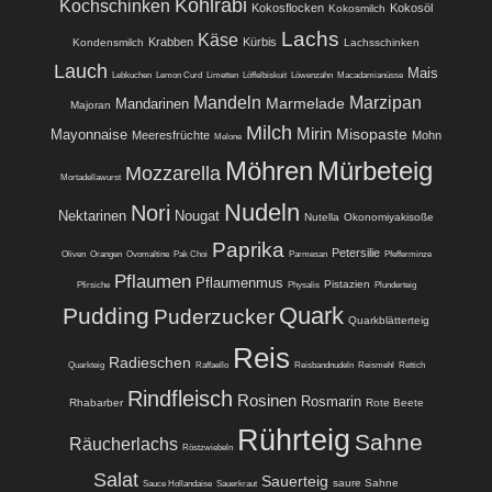
Kohlrabi
Kochschinken
Kokosflocken
Kokosöl
Kokosmilch
Lachs
Käse
Krabben
Kürbis
Kondensmilch
Lachsschinken
Lauch
Mais
Lebkuchen
Lemon Curd
Limetten
Löffelbiskuit
Löwenzahn
Macadamianüsse
Mandeln
Marzipan
Marmelade
Mandarinen
Majoran
Milch
Mirin
Misopaste
Mayonnaise
Meeresfrüchte
Mohn
Melone
Möhren
Mürbeteig
Mozzarella
Mortadellawurst
Nudeln
Nori
Nektarinen
Nougat
Nutella
Okonomiyakisoße
Paprika
Petersilie
Oliven
Orangen
Ovomaltine
Pak Choi
Parmesan
Pfefferminze
Pflaumen
Pflaumenmus
Pistazien
Pfirsiche
Physalis
Plunderteig
Quark
Pudding
Puderzucker
Quarkblätterteig
Reis
Radieschen
Quarkteig
Raffaello
Reisbandnudeln
Reismehl
Rettich
Rindfleisch
Rosinen
Rosmarin
Rhabarber
Rote Beete
Rührteig
Sahne
Räucherlachs
Röstzwiebeln
Salat
Sauerteig
saure Sahne
Sauce Hollandaise
Sauerkraut