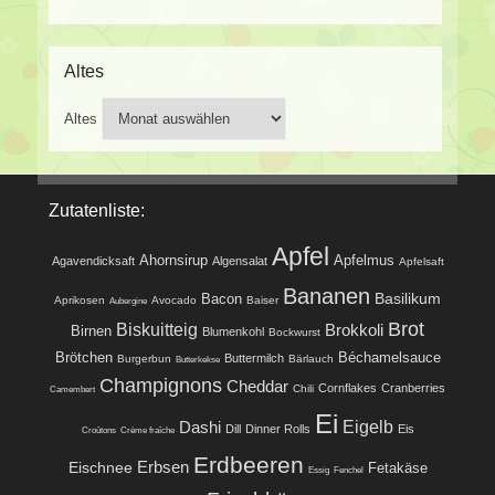
Altes
Altes
Zutatenliste:
Apfel
Ahornsirup
Apfelmus
Agavendicksaft
Algensalat
Apfelsaft
Bananen
Basilikum
Bacon
Aprikosen
Avocado
Baiser
Aubergine
Brot
Biskuitteig
Brokkoli
Birnen
Blumenkohl
Bockwurst
Brötchen
Béchamelsauce
Buttermilch
Burgerbun
Bärlauch
Butterkekse
Champignons
Cheddar
Cornflakes
Cranberries
Chili
Camembert
Ei
Eigelb
Dashi
Dill
Dinner Rolls
Eis
Croûtons
Crème fraîche
Erdbeeren
Eischnee
Erbsen
Fetakäse
Essig
Fenchel