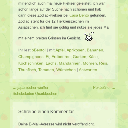
mir endlich auch mal neue Piekser geleistet. ich war
schon lange auf der Suche nach schönen und hab
dann diese Zodiac-Piekser bei
Casa Bento
gefunden.
Zodiac steht für die 12 Tierkreiszeichen im
Asiatischen. ich find sie goldig und nutze sie jedes Mal
mit einem breiten Grinsen im Gesicht.
Ihr lest
oBentō!
|
mit
Apfel
,
Aprikosen
,
Bananen
,
Champignons
,
Ei
,
Erdbeeren
,
Gurken
,
Käse
,
Kochschinken
,
Lachs
,
Mandarinen
,
Möhren
,
Reis
,
Thunfisch
,
Tomaten
,
Würstchen
|
Antworten
Beitragsverzeichnis
←
japanischer weißer
Pokébälle!
→
Schokoladen-Quarkkuchen
Schreibe einen Kommentar
Deine E-Mail-Adresse wird nicht veröffentlicht.