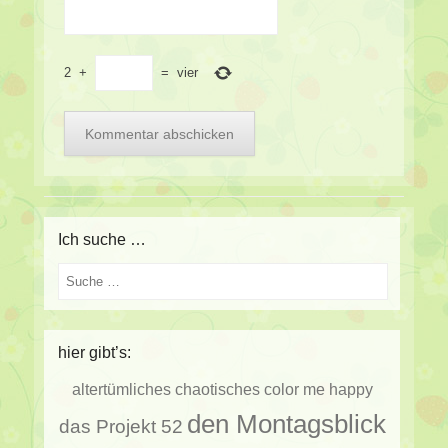
2
+
=
vier
Ich suche …
Suche
hier gibt’s:
altertümliches
chaotisches
color me happy
den Montagsblick
das Projekt 52