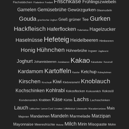
Frischkäse
Frühlingszwiebeln
Fischstäbchen
Fladenbrot
Fondant
Garnelen
Gemüsebrühe
Gewürzgurken
Glasnudeln
Gurken
Gouda
grüner Tee
Grieß
griechischer Joghurt
Hackfleisch
Haferflocken
Hagelzucker
Haferkekse
Hefeteig
Haselnüsse
Heidelbeeren
Himbeeren
Hühnchen
Honig
Hühnerbrühe
Ingwer
Jagdwurst
Kakao
Joghurt
Johannisbeeren
Jostabeeren
Kakaobutter
Karamell
Kartoffeln
Kardamom
Ketchup
Kassler
Kidneybohnen
Knoblauch
Kirschen
Kiwi
Klebreismehl
Kirschsaft
Kohlrabi
Kochschinken
Kokosflocken
Kokosöl
Kokosmilch
Lachs
Käse
Krabben
Kürbis
Kondensmilch
Lachsschinken
Lauch
Mais
Lebkuchen
Lemon Curd
Limetten
Löffelbiskuit
Löwenzahn
Macadamianüsse
Mandeln
Marzipan
Marmelade
Mandarinen
Majoran
Milch
Mirin
Misopaste
Mayonnaise
Meeresfrüchte
Mohn
Melone