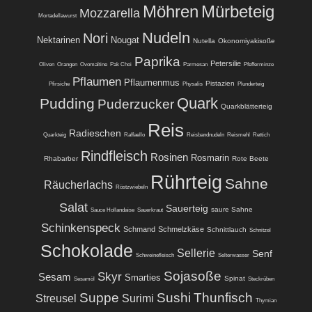
Möhren
Mürbeteig
Mozzarella
Mortadellawurst
Nudeln
Nori
Nektarinen
Nougat
Nutella
Okonomiyakisoße
Paprika
Petersilie
Oliven
Orangen
Ovomaltine
Pak Choi
Parmesan
Pfefferminze
Pflaumen
Pflaumenmus
Pistazien
Pfirsiche
Physalis
Plunderteig
Quark
Pudding
Puderzucker
Quarkblätterteig
Reis
Radieschen
Quarkteig
Raffaello
Reisbandnudeln
Reismehl
Rettich
Rindfleisch
Rosinen
Rosmarin
Rhabarber
Rote Beete
Rührteig
Sahne
Räucherlachs
Röstzwiebeln
Salat
Sauerteig
saure Sahne
Sauce Hollandaise
Sauerkraut
Schinkenspeck
Schmand
Schmelzkäse
Schnittlauch
Schnitzel
Schokolade
Sellerie
Senf
Schweinefleisch
Selterwasser
Sojasoße
Skyr
Sesam
Smarties
Spinat
Sesamöl
Steckrüben
Suppe
Sushi
Thunfisch
Streusel
Surimi
Thymian