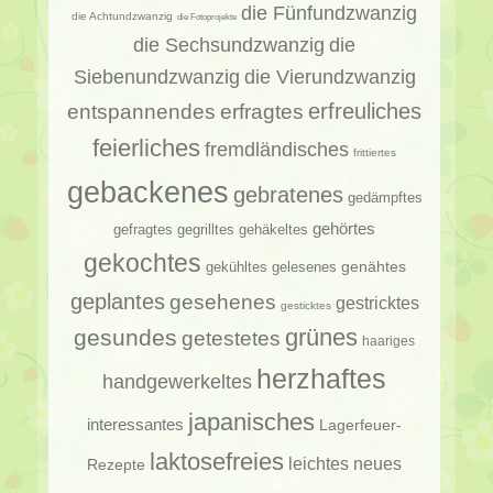
die Fünfundzwanzig
die Achtundzwanzig
die Fotoprojekte
die Sechsundzwanzig
die
Siebenundzwanzig
die Vierundzwanzig
erfragtes
erfreuliches
entspannendes
feierliches
fremdländisches
frittiertes
gebackenes
gebratenes
gedämpftes
gehörtes
gehäkeltes
gefragtes
gegrilltes
gekochtes
genähtes
gelesenes
gekühltes
geplantes
gesehenes
gestricktes
gesticktes
gesundes
grünes
getestetes
haariges
herzhaftes
handgewerkeltes
japanisches
interessantes
Lagerfeuer-
laktosefreies
leichtes
neues
Rezepte