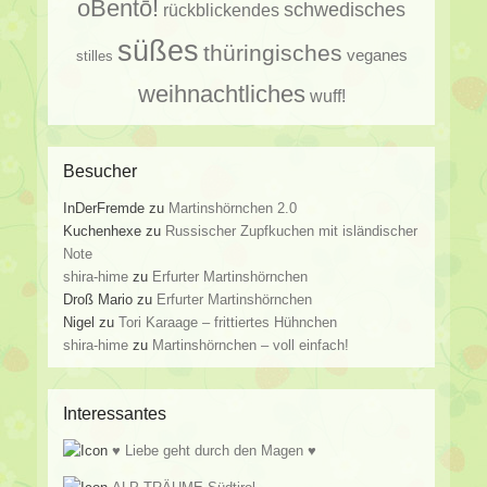
oBentō!
schwedisches
rückblickendes
süßes
thüringisches
veganes
stilles
weihnachtliches
wuff!
Besucher
InDerFremde
zu
Martinshörnchen 2.0
Kuchenhexe
zu
Russischer Zupfkuchen mit isländischer
Note
shira-hime
zu
Erfurter Martinshörnchen
Droß Mario
zu
Erfurter Martinshörnchen
Nigel
zu
Tori Karaage – frittiertes Hühnchen
shira-hime
zu
Martinshörnchen – voll einfach!
Interessantes
♥ Liebe geht durch den Magen ♥