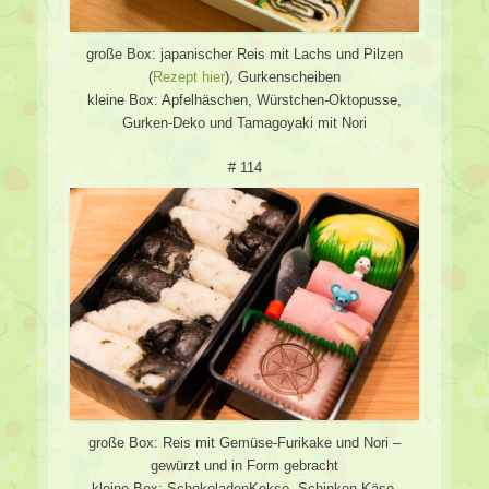
große Box: japanischer Reis mit Lachs und Pilzen
(
Rezept hier
), Gurkenscheiben
kleine Box: Apfelhäschen, Würstchen-Oktopusse,
Gurken-Deko und Tamagoyaki mit Nori
# 114
große Box: Reis mit Gemüse-Furikake und Nori –
gewürzt und in Form gebracht
kleine Box: SchokoladenKekse, Schinken-Käse-