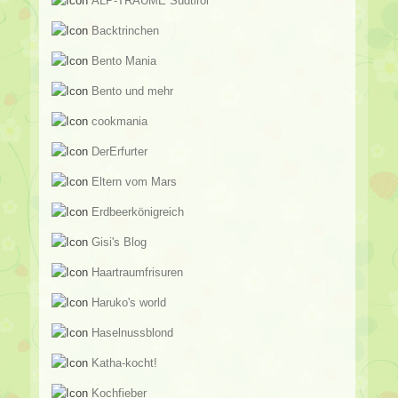
ALP-TRÄUME Südtirol
Backtrinchen
Bento Mania
Bento und mehr
cookmania
DerErfurter
Eltern vom Mars
Erdbeerkönigreich
Gisi's Blog
Haartraumfrisuren
Haruko's world
Haselnussblond
Katha-kocht!
Kochfieber