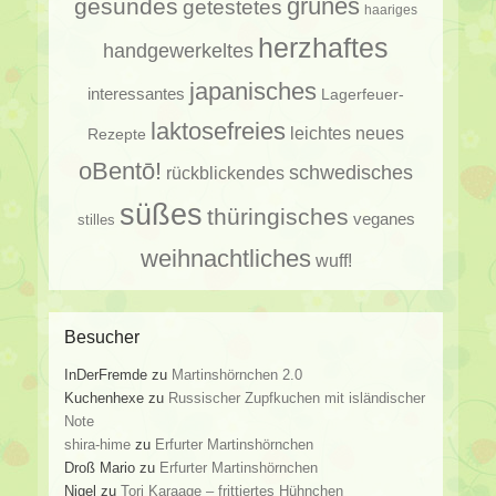
gesundes
grünes
getestetes
haariges
herzhaftes
handgewerkeltes
japanisches
interessantes
Lagerfeuer-
laktosefreies
leichtes
neues
Rezepte
oBentō!
schwedisches
rückblickendes
süßes
thüringisches
veganes
stilles
weihnachtliches
wuff!
Besucher
InDerFremde
zu
Martinshörnchen 2.0
Kuchenhexe
zu
Russischer Zupfkuchen mit isländischer
Note
shira-hime
zu
Erfurter Martinshörnchen
Droß Mario
zu
Erfurter Martinshörnchen
Nigel
zu
Tori Karaage – frittiertes Hühnchen