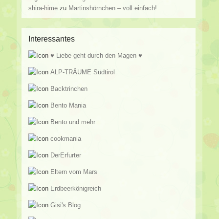
shira-hime
zu
Martinshörnchen – voll einfach!
Interessantes
♥ Liebe geht durch den Magen ♥
ALP-TRÄUME Südtirol
Backtrinchen
Bento Mania
Bento und mehr
cookmania
DerErfurter
Eltern vom Mars
Erdbeerkönigreich
Gisi's Blog