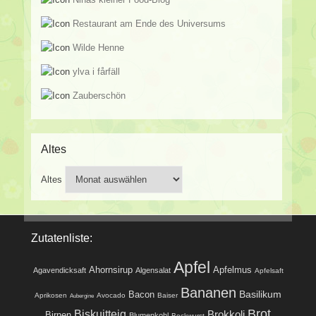
Restaurant am Ende des Universums
Wilde Henne
ylva i fårfäll
Zauberschön
Altes
Altes
Zutatenliste:
Apfel
Ahornsirup
Apfelmus
Agavendicksaft
Algensalat
Apfelsaft
Bananen
Basilikum
Bacon
Aprikosen
Avocado
Baiser
Aubergine
Brot
Biskuitteig
Brokkoli
Birnen
Blumenkohl
Bockwurst