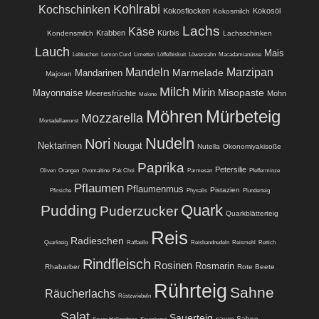
Kohlrabi
Kochschinken
Kokosflocken
Kokosöl
Kokosmilch
Lachs
Käse
Krabben
Kürbis
Kondensmilch
Lachsschinken
Lauch
Mais
Lebkuchen
Lemon Curd
Limetten
Löffelbiskuit
Löwenzahn
Macadamianüsse
Mandeln
Marzipan
Marmelade
Mandarinen
Majoran
Milch
Mirin
Misopaste
Mayonnaise
Meeresfrüchte
Mohn
Melone
Möhren
Mürbeteig
Mozzarella
Mortadellawurst
Nudeln
Nori
Nektarinen
Nougat
Nutella
Okonomiyakisoße
Paprika
Petersilie
Oliven
Orangen
Ovomaltine
Pak Choi
Parmesan
Pfefferminze
Pflaumen
Pflaumenmus
Pistazien
Pfirsiche
Physalis
Plunderteig
Quark
Pudding
Puderzucker
Quarkblätterteig
Reis
Radieschen
Quarkteig
Raffaello
Reisbandnudeln
Reismehl
Rettich
Rindfleisch
Rosinen
Rosmarin
Rhabarber
Rote Beete
Rührteig
Sahne
Räucherlachs
Röstzwiebeln
Salat
Sauerteig
saure Sahne