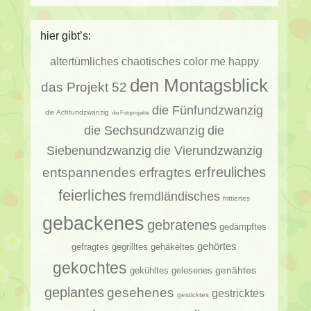
hier gibt’s:
altertümliches
chaotisches
color me happy
den Montagsblick
das Projekt 52
die Fünfundzwanzig
die Achtundzwanzig
die Fotoprojekte
die Sechsundzwanzig
die
Siebenundzwanzig
die Vierundzwanzig
erfragtes
erfreuliches
entspannendes
feierliches
fremdländisches
frittiertes
gebackenes
gebratenes
gedämpftes
gehörtes
gehäkeltes
gefragtes
gegrilltes
gekochtes
genähtes
gelesenes
gekühltes
geplantes
gesehenes
gestricktes
gesticktes