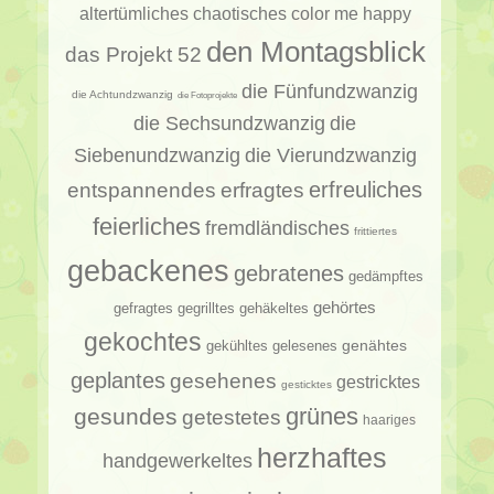
altertümliches
chaotisches
color me happy
den Montagsblick
das Projekt 52
die Fünfundzwanzig
die Achtundzwanzig
die Fotoprojekte
die Sechsundzwanzig
die
Siebenundzwanzig
die Vierundzwanzig
erfragtes
erfreuliches
entspannendes
feierliches
fremdländisches
frittiertes
gebackenes
gebratenes
gedämpftes
gehörtes
gehäkeltes
gefragtes
gegrilltes
gekochtes
genähtes
gelesenes
gekühltes
geplantes
gesehenes
gestricktes
gesticktes
gesundes
grünes
getestetes
haariges
herzhaftes
handgewerkeltes