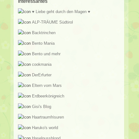
Interessantes
♥ Liebe geht durch den Magen ♥
ALP-TRÄUME Südtirol
Backtrinchen
Bento Mania
Bento und mehr
cookmania
DerErfurter
Eltern vom Mars
Erdbeerkönigreich
Gisi's Blog
Haartraumfrisuren
Haruko's world
Haselnussblond