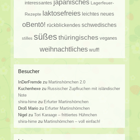
japanisches
interessantes
Lagerfeuer-
laktosefreies
leichtes
neues
Rezepte
oBentō!
schwedisches
rückblickendes
süßes
thüringisches
veganes
stilles
weihnachtliches
wuff!
Besucher
InDerFremde
zu
Martinshörnchen 2.0
Kuchenhexe
zu
Russischer Zupfkuchen mit isländischer
Note
shira-hime
zu
Erfurter Martinshörnchen
Droß Mario
zu
Erfurter Martinshörnchen
Nigel
zu
Tori Karaage – frittiertes Hühnchen
shira-hime
zu
Martinshörnchen – voll einfach!