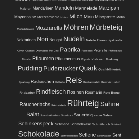
Lebkuchen
Lemon Curd
Limetten
Löffelbiskuit
Löwenzahn
Macadamianüsse
Mandeln
Marzipan
Marmelade
Mandarinen
Majoran
Milch
Mirin
Misopaste
Mayonnaise
Meeresfrüchte
Mohn
Melone
Möhren
Mürbeteig
Mozzarella
Mortadellawurst
Nudeln
Nori
Nektarinen
Nougat
Nutella
Okonomiyakisoße
Paprika
Petersilie
Oliven
Orangen
Ovomaltine
Pak Choi
Parmesan
Pfefferminze
Pflaumen
Pflaumenmus
Pistazien
Pfirsiche
Physalis
Plunderteig
Quark
Pudding
Puderzucker
Quarkblätterteig
Reis
Radieschen
Quarkteig
Raffaello
Reisbandnudeln
Reismehl
Rettich
Rindfleisch
Rosinen
Rosmarin
Rhabarber
Rote Beete
Rührteig
Sahne
Räucherlachs
Röstzwiebeln
Salat
Sauerteig
saure Sahne
Sauce Hollandaise
Sauerkraut
Schinkenspeck
Schmand
Schmelzkäse
Schnittlauch
Schnitzel
Schokolade
Sellerie
Senf
Schweinefleisch
Selterwasser