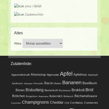
ylva i fårfäll
Zauberschön
Altes
Altes
Zutatenliste:
Apfel
Ahornsirup
Apfelmus
Agavendicksaft
Algensalat
Apfelsaft
Bananen
Basilikum
Bacon
Aprikosen
Avocado
Baiser
Aubergine
Brot
Biskuitteig
Brokkoli
Birnen
Blumenkohl
Bockwurst
Brötchen
Béchamelsauce
Buttermilch
Burgerbun
Bärlauch
Butterkekse
Champignons
Cheddar
Cornflakes
Cranberries
Chili
Camembert