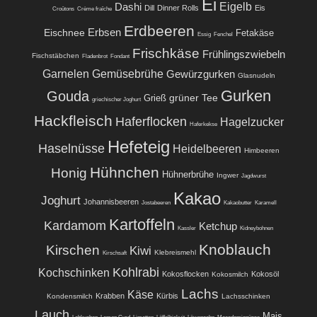
Ei
Eigelb
Dashi
Dill
Dinner Rolls
Eis
Croûtons
Crème fraîche
Erdbeeren
Eischnee
Erbsen
Fetakäse
Essig
Fenchel
Frischkäse
Frühlingszwiebeln
Fischstäbchen
Fladenbrot
Fondant
Garnelen
Gemüsebrühe
Gewürzgurken
Glasnudeln
Gurken
Gouda
grüner Tee
Grieß
griechischer Joghurt
Hackfleisch
Haferflocken
Hagelzucker
Haferkekse
Hefeteig
Haselnüsse
Heidelbeeren
Himbeeren
Hühnchen
Honig
Hühnerbrühe
Ingwer
Jagdwurst
Kakao
Joghurt
Johannisbeeren
Jostabeeren
Kakaobutter
Karamell
Kartoffeln
Kardamom
Ketchup
Kassler
Kidneybohnen
Knoblauch
Kirschen
Kiwi
Klebreismehl
Kirschsaft
Kohlrabi
Kochschinken
Kokosflocken
Kokosöl
Kokosmilch
Lachs
Käse
Krabben
Kürbis
Kondensmilch
Lachsschinken
Lauch
Mais