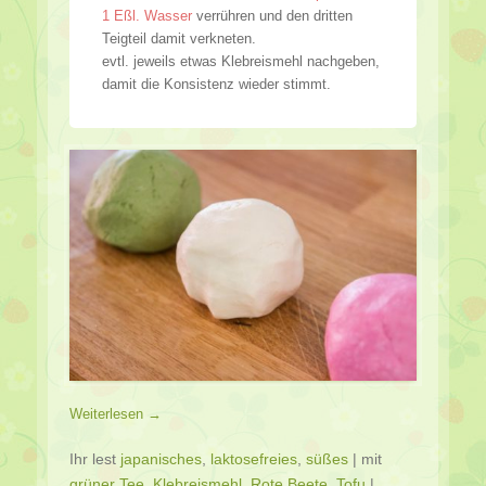
1 Eßl. Wasser
verrühren und den dritten
Teigteil damit verkneten.
evtl. jeweils etwas Klebreismehl nachgeben,
damit die Konsistenz wieder stimmt.
Weiterlesen →
Ihr lest
japanisches
,
laktosefreies
,
süßes
|
mit
grüner Tee
,
Klebreismehl
,
Rote Beete
,
Tofu
|