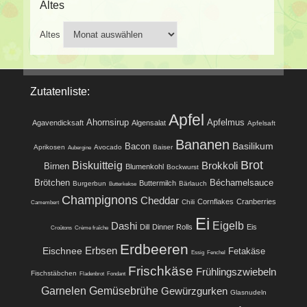
Altes
Altes
Zutatenliste:
Apfel
Ahornsirup
Apfelmus
Agavendicksaft
Algensalat
Apfelsaft
Bananen
Basilikum
Bacon
Aprikosen
Avocado
Baiser
Aubergine
Brot
Biskuitteig
Brokkoli
Birnen
Blumenkohl
Bockwurst
Brötchen
Béchamelsauce
Buttermilch
Burgerbun
Bärlauch
Butterkekse
Champignons
Cheddar
Cornflakes
Cranberries
Chili
Camembert
Ei
Eigelb
Dashi
Dill
Dinner Rolls
Eis
Croûtons
Crème fraîche
Erdbeeren
Eischnee
Erbsen
Fetakäse
Essig
Fenchel
Frischkäse
Frühlingszwiebeln
Fischstäbchen
Fladenbrot
Fondant
Garnelen
Gemüsebrühe
Gewürzgurken
Glasnudeln