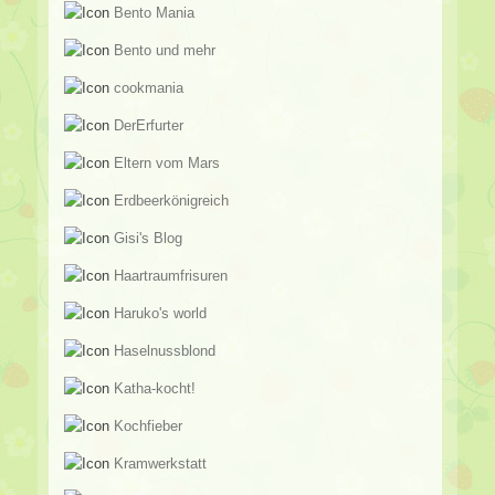
Bento Mania
Bento und mehr
cookmania
DerErfurter
Eltern vom Mars
Erdbeerkönigreich
Gisi's Blog
Haartraumfrisuren
Haruko's world
Haselnussblond
Katha-kocht!
Kochfieber
Kramwerkstatt