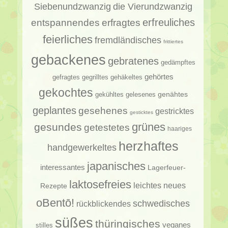
Siebenundzwanzig
die Vierundzwanzig
erfragtes
erfreuliches
entspannendes
feierliches
fremdländisches
frittiertes
gebackenes
gebratenes
gedämpftes
gehörtes
gehäkeltes
gefragtes
gegrilltes
gekochtes
genähtes
gelesenes
gekühltes
geplantes
gesehenes
gestricktes
gesticktes
gesundes
grünes
getestetes
haariges
herzhaftes
handgewerkeltes
japanisches
interessantes
Lagerfeuer-
laktosefreies
leichtes
neues
Rezepte
oBentō!
schwedisches
rückblickendes
süßes
thüringisches
veganes
stilles