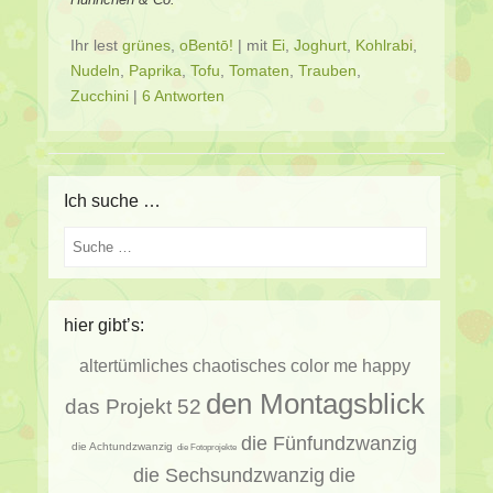
Ihr lest
grünes
,
oBentō!
|
mit
Ei
,
Joghurt
,
Kohlrabi
,
Nudeln
,
Paprika
,
Tofu
,
Tomaten
,
Trauben
,
Zucchini
|
6 Antworten
Ich suche …
Suche
hier gibt’s:
altertümliches
chaotisches
color me happy
den Montagsblick
das Projekt 52
die Fünfundzwanzig
die Achtundzwanzig
die Fotoprojekte
die Sechsundzwanzig
die