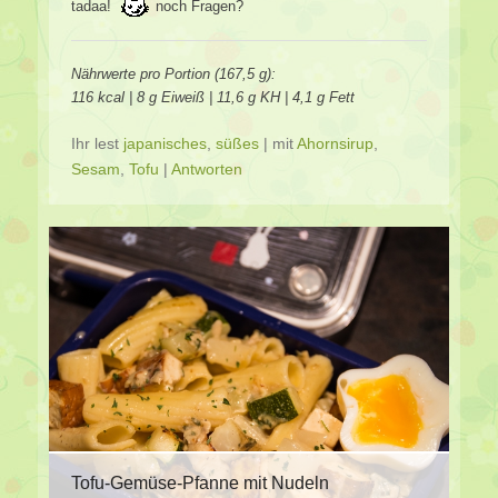
tadaa!
noch Fragen?
Nährwerte pro Portion (167,5 g):
116 kcal | 8 g Eiweiß | 11,6 g KH | 4,1 g Fett
Ihr lest
japanisches
,
süßes
|
mit
Ahornsirup
,
Sesam
,
Tofu
|
Antworten
Tofu-Gemüse-Pfanne mit Nudeln