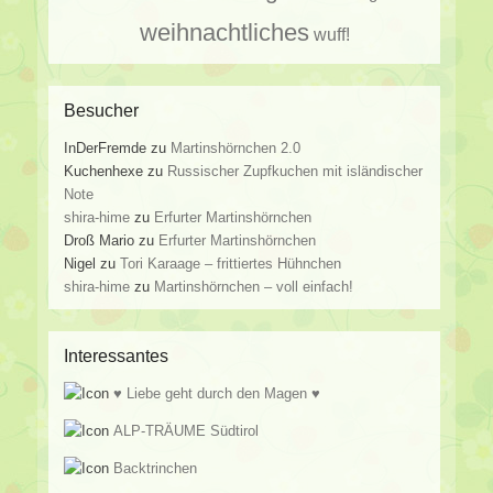
weihnachtliches
wuff!
Besucher
InDerFremde
zu
Martinshörnchen 2.0
Kuchenhexe
zu
Russischer Zupfkuchen mit isländischer
Note
shira-hime
zu
Erfurter Martinshörnchen
Droß Mario
zu
Erfurter Martinshörnchen
Nigel
zu
Tori Karaage – frittiertes Hühnchen
shira-hime
zu
Martinshörnchen – voll einfach!
Interessantes
♥ Liebe geht durch den Magen ♥
ALP-TRÄUME Südtirol
Backtrinchen