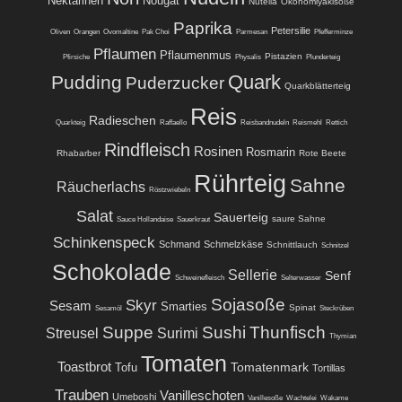
Nektarinen
Nougat
Nutella
Okonomiyakisoße
Paprika
Petersilie
Oliven
Orangen
Ovomaltine
Pak Choi
Parmesan
Pfefferminze
Pflaumen
Pflaumenmus
Pistazien
Pfirsiche
Physalis
Plunderteig
Quark
Pudding
Puderzucker
Quarkblätterteig
Reis
Radieschen
Quarkteig
Raffaello
Reisbandnudeln
Reismehl
Rettich
Rindfleisch
Rosinen
Rosmarin
Rhabarber
Rote Beete
Rührteig
Sahne
Räucherlachs
Röstzwiebeln
Salat
Sauerteig
saure Sahne
Sauce Hollandaise
Sauerkraut
Schinkenspeck
Schmand
Schmelzkäse
Schnittlauch
Schnitzel
Schokolade
Sellerie
Senf
Schweinefleisch
Selterwasser
Sojasoße
Skyr
Sesam
Smarties
Spinat
Sesamöl
Steckrüben
Suppe
Sushi
Thunfisch
Streusel
Surimi
Thymian
Tomaten
Toastbrot
Tomatenmark
Tofu
Tortillas
Trauben
Vanilleschoten
Umeboshi
Vanillesoße
Wachtelei
Wakame