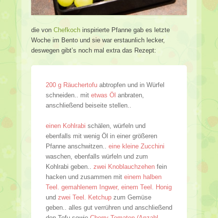
die von
Chefkoch
inspirierte Pfanne gab es letzte
Woche im Bento und sie war erstaunlich lecker,
deswegen gibt’s noch mal extra das Rezept:
200 g Räuchertofu
abtropfen und in Würfel
schneiden.. mit
etwas Öl
anbraten,
anschließend beiseite stellen..
einen Kohlrabi
schälen, würfeln und
ebenfalls mit wenig Öl in einer größeren
Pfanne anschwitzen..
eine kleine Zucchini
waschen, ebenfalls würfeln und zum
Kohlrabi geben..
zwei Knoblauchzehen
fein
hacken und zusammen mit
einem halben
Teel. gemahlenem Ingwer, einem Teel. Honig
und
zwei Teel. Ketchup
zum Gemüse
geben.. alles gut verrühren und anschließend
den Tofu sowie
Cherry-Tomaten (Anzahl