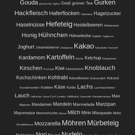
Gurken
Gouda
grüner Tee
Grieß
griechischer Joghurt
Hackfleisch
Haferflocken
Hagelzucker
Haferkekse
Hefeteig
Haselnüsse
Heidelbeeren
Himbeeren
Hühnchen
Honig
Hühnerbrühe
Ingwer
Jagdwurst
Kakao
Joghurt
Johannisbeeren
Jostabeeren
Kakaobutter
Karamell
Kartoffeln
Kardamom
Ketchup
Kassler
Kidneybohnen
Knoblauch
Kirschen
Kiwi
Klebreismehl
Kirschsaft
Kohlrabi
Kochschinken
Kokosflocken
Kokosöl
Kokosmilch
Lachs
Käse
Krabben
Kürbis
Kondensmilch
Lachsschinken
Lauch
Mais
Lebkuchen
Lemon Curd
Limetten
Löffelbiskuit
Löwenzahn
Macadamianüsse
Mandeln
Marzipan
Marmelade
Mandarinen
Majoran
Milch
Mirin
Misopaste
Mayonnaise
Meeresfrüchte
Mohn
Melone
Möhren
Mürbeteig
Mozzarella
Mortadellawurst
Nudeln
Nori