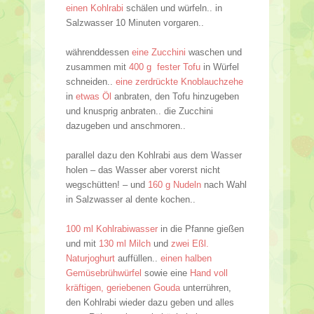
einen Kohlrabi
schälen und würfeln.. in
Salzwasser 10 Minuten vorgaren..
währenddessen
eine Zucchini
waschen und
zusammen mit
400 g fester Tofu
in Würfel
schneiden..
eine zerdrückte Knoblauchzehe
in
etwas Öl
anbraten, den Tofu hinzugeben
und knusprig anbraten.. die Zucchini
dazugeben und anschmoren..
parallel dazu den Kohlrabi aus dem Wasser
holen – das Wasser aber vorerst nicht
wegschütten! – und
160 g Nudeln
nach Wahl
in Salzwasser al dente kochen..
100 ml Kohlrabiwasser
in die Pfanne gießen
und mit
130 ml Milch
und
zwei Eßl.
Naturjoghurt
auffüllen..
einen halben
Gemüsebrühwürfel
sowie eine
Hand voll
kräftigen, geriebenen Gouda
unterrühren,
den Kohlrabi wieder dazu geben und alles