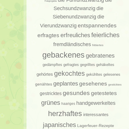
die
Fotoprojekte
Sechsundzwanzig
die
Siebenundzwanzig
die
entspannendes
Vierundzwanzig
feierliches
erfragtes
erfreuliches
fremdländisches
frittiertes
gebackenes
gebratenes
gedämpftes
gehäkeltes
gefragtes
gegrilltes
gekochtes
gehörtes
gelesenes
gekühltes
geplantes
gesehenes
genähtes
gesticktes
gesundes
getestetes
gestricktes
grünes
handgewerkeltes
haariges
herzhaftes
interessantes
japanisches
Lagerfeuer-Rezepte