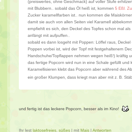
(preiswertes, ohne Geschmack) auf voller Stufe erhitzen
mit Blubbern.. sobald das Öl heiß ist, kommen
5 Eßl. Z
Zucker karamellfarben ist.. nun kommen die Maiskörner 
damit sie auch von allen Seiten viel Karamell abbeko
empfiehlt es sich, den Deckel des Topfes schon mal als 
anfängt mit aufpuffen..
sobald es dann losgeht mit Poppen: Löffel raus, Deckel
Poppen vorbei ist, wird der Topf mit festgehaltenem Deck
Handschuhe/Topflappen nehmen wegen heiß!) kräftig und
das fertige Popcorn wird nun in eine Schale gefüllt und 
Karamellisieren klebt das Popcorn aber während des A
ein großer Klumpen, dass kriegt man aber mit z. B. St
und fertig ist das leckere Popcorn, besser als im Kino!
Ihr lest
laktosefreies
,
süßes
|
mit
Mais
|
Antworten