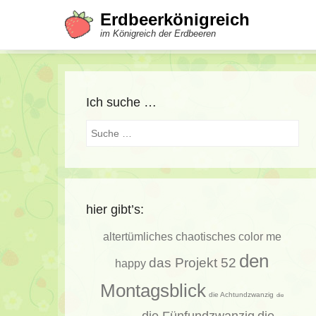
Erdbeerkönigreich
im Königreich der Erdbeeren
Ich suche …
Suche
hier gibt’s:
altertümliches
chaotisches
color me
den
das Projekt 52
happy
Montagsblick
die Achtundzwanzig
die
die Fünfundzwanzig