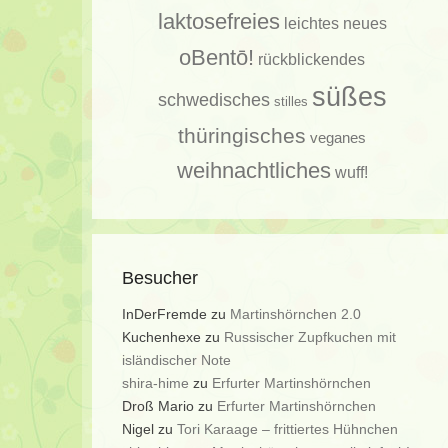
laktosefreies
leichtes
neues
oBentō!
rückblickendes
süßes
schwedisches
stilles
thüringisches
veganes
weihnachtliches
wuff!
Besucher
InDerFremde
zu
Martinshörnchen 2.0
Kuchenhexe
zu
Russischer Zupfkuchen mit
isländischer Note
shira-hime
zu
Erfurter Martinshörnchen
Droß Mario
zu
Erfurter Martinshörnchen
Nigel
zu
Tori Karaage – frittiertes Hühnchen