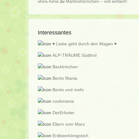
shira-hime
zu
Martinshörnchen – voll einfach!
Interessantes
♥ Liebe geht durch den Magen ♥
ALP-TRÄUME Südtirol
Backtrinchen
Bento Mania
Bento und mehr
cookmania
DerErfurter
Eltern vom Mars
Erdbeerkönigreich