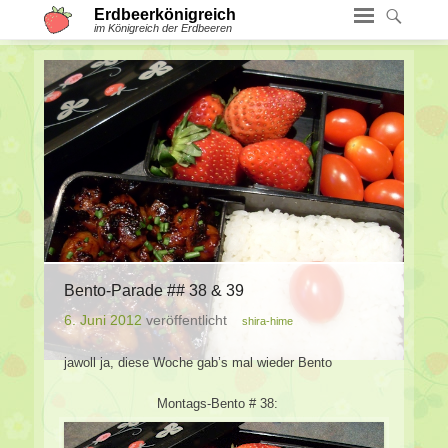
Erdbeerkönigreich
im Königreich der Erdbeeren
Bento-Parade ## 38 & 39
6. Juni 2012
veröffentlicht
shira-hime
jawoll ja, diese Woche gab’s mal wieder Bento
Montags-Bento # 38: