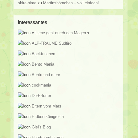
shira-hime
zu
Martinshörnchen – voll einfach!
Interessantes
♥ Liebe geht durch den Magen ♥
ALP-TRÄUME Südtirol
Backtrinchen
Bento Mania
Bento und mehr
cookmania
DerErfurter
Eltern vom Mars
Erdbeerkönigreich
Gisi's Blog
Haartraumfrisuren