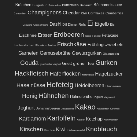
Brötchen
Béchamelsauce
Buttermilch
Burgerbun
Bärlauch
Butterkekse
Champignons
Cheddar
Cornflakes
Cranberries
Chili
Camembert
Ei
Eigelb
Dashi
Dill
Dinner Rolls
Eis
Croûtons
Crème fraîche
Erdbeeren
Eischnee
Erbsen
Fetakäse
Essig
Fenchel
Frischkäse
Frühlingszwiebeln
Fischstäbchen
Fladenbrot
Fondant
Garnelen
Gemüsebrühe
Gewürzgurken
Glasnudeln
Gurken
Gouda
grüner Tee
Grieß
griechischer Joghurt
Hackfleisch
Haferflocken
Hagelzucker
Haferkekse
Hefeteig
Haselnüsse
Heidelbeeren
Himbeeren
Hühnchen
Honig
Hühnerbrühe
Ingwer
Jagdwurst
Kakao
Joghurt
Johannisbeeren
Jostabeeren
Kakaobutter
Karamell
Kartoffeln
Kardamom
Ketchup
Kassler
Kidneybohnen
Knoblauch
Kirschen
Kiwi
Klebreismehl
Kirschsaft