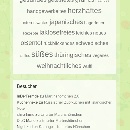
haariges
herzhaftes
handgewerkeltes
japanisches
interessantes
Lagerfeuer-
laktosefreies
leichtes
neues
Rezepte
oBentō!
schwedisches
rückblickendes
süßes
thüringisches
veganes
stilles
weihnachtliches
wuff!
Besucher
InDerFremde
zu
Martinshörnchen 2.0
Kuchenhexe
zu
Russischer Zupfkuchen mit isländischer
Note
shira-hime
zu
Erfurter Martinshörnchen
Droß Mario
zu
Erfurter Martinshörnchen
Nigel
zu
Tori Karaage – frittiertes Hühnchen