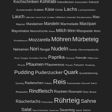
Kohlrabi
Kochschinken
Kokosflocken
Kokosöl
Kokosmilch
Lachs
Käse
Krabben
Kürbis
Kondensmilch
Lachsschinken
Lauch
Mais
Lebkuchen
Lemon Curd
Limetten
Löffelbiskuit
Löwenzahn
Macadamianüsse
Mandeln
Marzipan
Marmelade
Mandarinen
Majoran
Milch
Mirin
Misopaste
Mayonnaise
Meeresfrüchte
Mohn
Melone
Möhren
Mürbeteig
Mozzarella
Mortadellawurst
Nudeln
Nori
Nektarinen
Nougat
Nutella
Okonomiyakisoße
Paprika
Petersilie
Oliven
Orangen
Ovomaltine
Pak Choi
Parmesan
Pfefferminze
Pflaumen
Pflaumenmus
Pistazien
Pfirsiche
Physalis
Plunderteig
Quark
Pudding
Puderzucker
Quarkblätterteig
Reis
Radieschen
Quarkteig
Raffaello
Reisbandnudeln
Reismehl
Rettich
Rindfleisch
Rosinen
Rosmarin
Rhabarber
Rote Beete
Rührteig
Sahne
Räucherlachs
Röstzwiebeln
Salat
Sauerteig
saure Sahne
Sauce Hollandaise
Sauerkraut