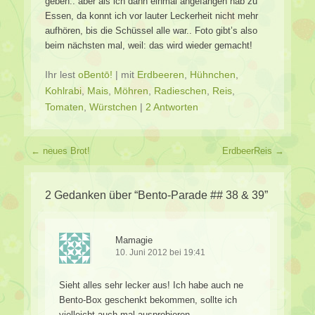
geben.. aber als ich dann einmal angefangen hab zu
Essen, da konnt ich vor lauter Leckerheit nicht mehr
aufhören, bis die Schüssel alle war.. Foto gibt’s also
beim nächsten mal, weil: das wird wieder gemacht!
Ihr lest
oBentō!
|
mit
Erdbeeren
,
Hühnchen
,
Kohlrabi
,
Mais
,
Möhren
,
Radieschen
,
Reis
,
Tomaten
,
Würstchen
|
2 Antworten
Beitragsverzeichnis
←
neues Brot!
ErdbeerReis
→
2 Gedanken über “
Bento-Parade ## 38 & 39
”
Mamagie
10. Juni 2012 bei 19:41
Sieht alles sehr lecker aus! Ich habe auch ne
Bento-Box geschenkt bekommen, sollte ich
vielleicht auch mal ausprobieren.