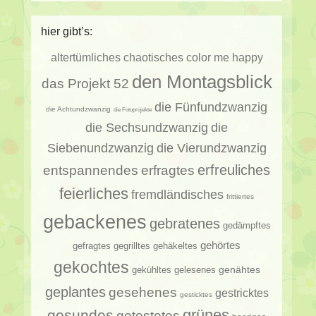
hier gibt’s:
altertümliches
chaotisches
color me happy
den Montagsblick
das Projekt 52
die Fünfundzwanzig
die Achtundzwanzig
die Fotoprojekte
die Sechsundzwanzig
die
Siebenundzwanzig
die Vierundzwanzig
erfragtes
erfreuliches
entspannendes
feierliches
fremdländisches
frittiertes
gebackenes
gebratenes
gedämpftes
gehörtes
gehäkeltes
gefragtes
gegrilltes
gekochtes
genähtes
gelesenes
gekühltes
geplantes
gesehenes
gestricktes
gesticktes
gesundes
grünes
getestetes