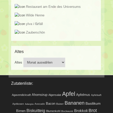
Restaurant am Ende des Universums
Wilde Henne
ylva i fårfäll
Zauberschön
Altes
Altes
Zutatenliste:
Apfel
Ahornsirup
Apfelmus
Agavendicksaft
Algensalat
Apfelsaft
Bananen
Basilikum
Bacon
Aprikosen
Avocado
Baiser
Aubergine
Brot
Biskuitteig
Brokkoli
Birnen
Blumenkohl
Bockwurst