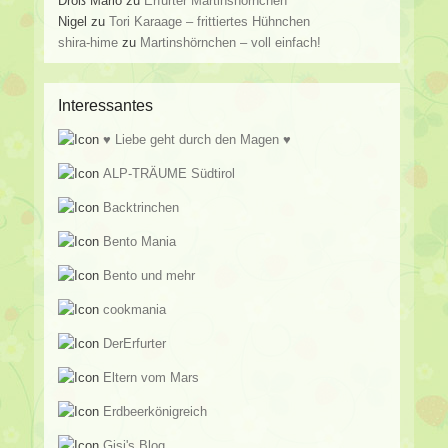
Droß Mario
zu
Erfurter Martinshörnchen
Nigel
zu
Tori Karaage – frittiertes Hühnchen
shira-hime
zu
Martinshörnchen – voll einfach!
Interessantes
♥ Liebe geht durch den Magen ♥
ALP-TRÄUME Südtirol
Backtrinchen
Bento Mania
Bento und mehr
cookmania
DerErfurter
Eltern vom Mars
Erdbeerkönigreich
Gisi's Blog