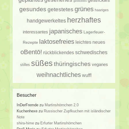
gestricktes
gesticktes
gesundes
grünes
getestetes
haariges
herzhaftes
handgewerkeltes
japanisches
interessantes
Lagerfeuer-
laktosefreies
leichtes
neues
Rezepte
oBentō!
schwedisches
rückblickendes
süßes
thüringisches
veganes
stilles
weihnachtliches
wuff!
Besucher
InDerFremde
zu
Martinshörnchen 2.0
Kuchenhexe
zu
Russischer Zupfkuchen mit isländischer
Note
shira-hime
zu
Erfurter Martinshörnchen