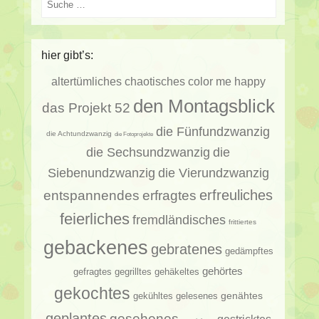
hier gibt’s:
altertümliches
chaotisches
color me happy
den Montagsblick
das Projekt 52
die Fünfundzwanzig
die Achtundzwanzig
die Fotoprojekte
die Sechsundzwanzig
die
Siebenundzwanzig
die Vierundzwanzig
erfragtes
erfreuliches
entspannendes
feierliches
fremdländisches
frittiertes
gebackenes
gebratenes
gedämpftes
gehörtes
gehäkeltes
gefragtes
gegrilltes
gekochtes
genähtes
gelesenes
gekühltes
geplantes
gesehenes