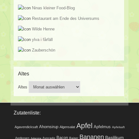
Ninas kleiner Food-Blog
Restaurant am Ende des Universums
Wilde Henne
ylva i fårfäll
Zauberschön
Altes
Altes
Zutatenliste:
Apfel
Ahornsirup
Apfelmus
Agavendicksaft
Algensalat
Apfelsaft
Bananen
Basilikum
Bacon
Aprikosen
Avocado
Baiser
Aubergine