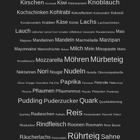
Knoblauch
Kirschen
Kiwi
Klebreismehl
Kirschsaft
Kohlrabi
Kochschinken
Kokosflocken
Kokosöl
Kokosmilch
Lachs
Käse
Krabben
Kürbis
Kondensmilch
Lachsschinken
Lauch
Mais
Lebkuchen
Lemon Curd
Limetten
Löffelbiskuit
Löwenzahn
Macadamianüsse
Mandeln
Marzipan
Marmelade
Mandarinen
Majoran
Milch
Mirin
Misopaste
Mayonnaise
Meeresfrüchte
Mohn
Melone
Möhren
Mürbeteig
Mozzarella
Mortadellawurst
Nudeln
Nori
Nektarinen
Nougat
Nutella
Okonomiyakisoße
Paprika
Petersilie
Oliven
Orangen
Ovomaltine
Pak Choi
Parmesan
Pfefferminze
Pflaumen
Pflaumenmus
Pistazien
Pfirsiche
Physalis
Plunderteig
Quark
Pudding
Puderzucker
Quarkblätterteig
Reis
Radieschen
Quarkteig
Raffaello
Reisbandnudeln
Reismehl
Rettich
Rindfleisch
Rosinen
Rosmarin
Rhabarber
Rote Beete
Rührteig
Sahne
Räucherlachs
Röstzwiebeln