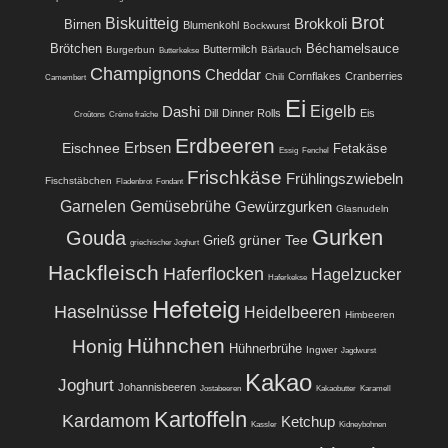
Brot
Biskuitteig
Brokkoli
Birnen
Blumenkohl
Bockwurst
Brötchen
Béchamelsauce
Buttermilch
Burgerbun
Bärlauch
Butterkekse
Champignons
Cheddar
Cornflakes
Cranberries
Chili
Camembert
Ei
Eigelb
Dashi
Dill
Dinner Rolls
Eis
Croûtons
Crème fraîche
Erdbeeren
Eischnee
Erbsen
Fetakäse
Essig
Fenchel
Frischkäse
Frühlingszwiebeln
Fischstäbchen
Fladenbrot
Fondant
Garnelen
Gemüsebrühe
Gewürzgurken
Glasnudeln
Gurken
Gouda
grüner Tee
Grieß
griechischer Joghurt
Hackfleisch
Haferflocken
Hagelzucker
Haferkekse
Hefeteig
Haselnüsse
Heidelbeeren
Himbeeren
Hühnchen
Honig
Hühnerbrühe
Ingwer
Jagdwurst
Kakao
Joghurt
Johannisbeeren
Jostabeeren
Kakaobutter
Karamell
Kartoffeln
Kardamom
Ketchup
Kassler
Kidneybohnen