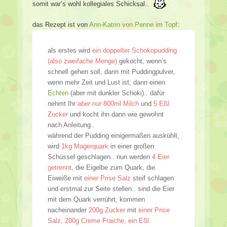
somit war’s wohl kollegiales Schicksal..
das Rezept ist von
Ann-Katrin von Penne im Topf
:
als erstes wird
ein doppelter Schokopudding
(also zweifache Menge)
gekocht, wenn’s
schnell gehen soll, dann mit Puddingpulver,
wenn mehr Zeit und Lust ist, dann einen
Echten
(aber mit dunkler Schoki).. dafür
nehmt Ihr
aber nur
800ml Milch
und
5 Eßl.
Zucker
und kocht ihn dann wie gewohnt
nach Anleitung..
während der Pudding einigermaßen auskühlt,
wird
1kg Magerquark
in einer großen
Schüssel geschlagen.. nun werden
4 Eier
getrennt,
die Eigelbe zum Quark, die
Eiweiße mit
einer Prise Salz
steif schlagen
und erstmal zur Seite stellen.. sind die Eier
mit dem Quark verrührt, kommen
nacheinander
200g Zucker
mit
einer Prise
Salz, 200g Creme Fraiche, ein Eßl.