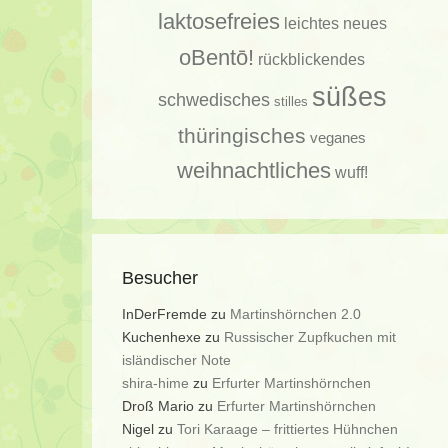
laktosefreies
leichtes
neues
oBentō!
rückblickendes
süßes
schwedisches
stilles
thüringisches
veganes
weihnachtliches
wuff!
Besucher
InDerFremde
zu
Martinshörnchen 2.0
Kuchenhexe
zu
Russischer Zupfkuchen mit
isländischer Note
shira-hime
zu
Erfurter Martinshörnchen
Droß Mario
zu
Erfurter Martinshörnchen
Nigel
zu
Tori Karaage – frittiertes Hühnchen