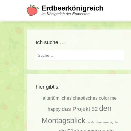
Erdbeerkönigreich
im Königreich der Erdbeeren
Ich suche …
Suche
hier gibt’s:
altertümliches
chaotisches
color me
den
das Projekt 52
happy
Montagsblick
die Achtundzwanzig
die
die Fünfundzwanzig