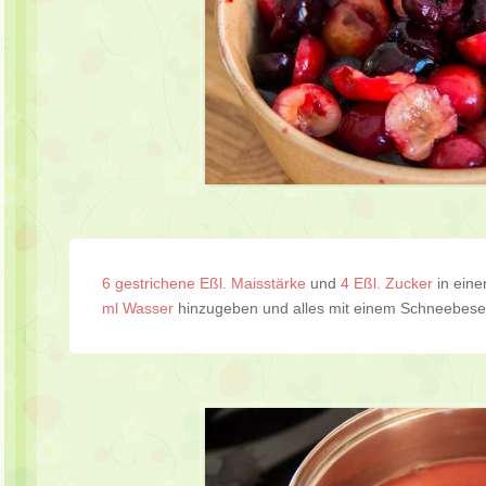
6 gestrichene Eßl. Maisstärke
und
4 Eßl. Zucker
in eine
ml Wasser
hinzugeben und alles mit einem Schneebesen