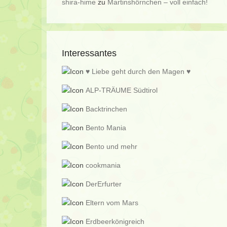
shira-hime
zu
Martinshörnchen – voll einfach!
Interessantes
♥ Liebe geht durch den Magen ♥
ALP-TRÄUME Südtirol
Backtrinchen
Bento Mania
Bento und mehr
cookmania
DerErfurter
Eltern vom Mars
Erdbeerkönigreich