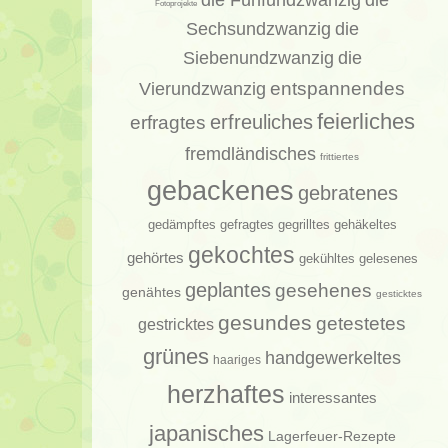
die
Fotoprojekte
Sechsundzwanzig
die
Siebenundzwanzig
die
entspannendes
Vierundzwanzig
feierliches
erfragtes
erfreuliches
fremdländisches
frittiertes
gebackenes
gebratenes
gedämpftes
gehäkeltes
gefragtes
gegrilltes
gekochtes
gehörtes
gelesenes
gekühltes
geplantes
gesehenes
genähtes
gesticktes
gesundes
getestetes
gestricktes
grünes
handgewerkeltes
haariges
herzhaftes
interessantes
japanisches
Lagerfeuer-Rezepte