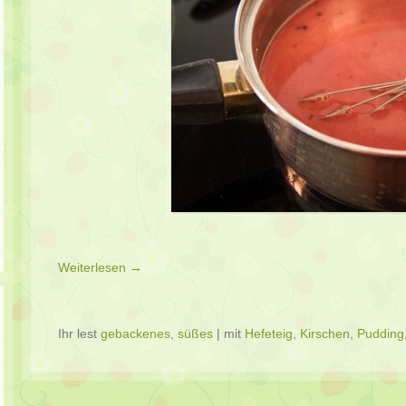
Weiterlesen →
Ihr lest
gebackenes
,
süßes
|
mit
Hefeteig
,
Kirschen
,
Pudding