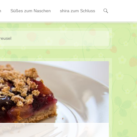
n
Süßes zum Naschen
shira zum Schluss
reusel