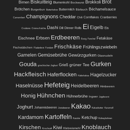
Brot
Biskuitteig
Brokkoli
Birnen
Blumenkohl
Bockwurst
Brötchen
Béchamelsauce
Buttermilch
Burgerbun
Bärlauch
Butterkekse
Champignons
Cheddar
Cornflakes
Cranberries
Chili
Camembert
Ei
Eigelb
Dashi
Dill
Dinner Rolls
Eis
Croûtons
Crème fraîche
Erdbeeren
Eischnee
Erbsen
Fetakäse
Essig
Fenchel
Frischkäse
Frühlingszwiebeln
Fischstäbchen
Fladenbrot
Fondant
Garnelen
Gemüsebrühe
Gewürzgurken
Glasnudeln
Gurken
Gouda
grüner Tee
Grieß
griechischer Joghurt
Hackfleisch
Haferflocken
Hagelzucker
Haferkekse
Hefeteig
Haselnüsse
Heidelbeeren
Himbeeren
Hühnchen
Honig
Hühnerbrühe
Ingwer
Jagdwurst
Kakao
Joghurt
Johannisbeeren
Jostabeeren
Kakaobutter
Karamell
Kartoffeln
Kardamom
Ketchup
Kassler
Kidneybohnen
Knoblauch
Kirschen
Kiwi
Klebreismehl
Kirschsaft