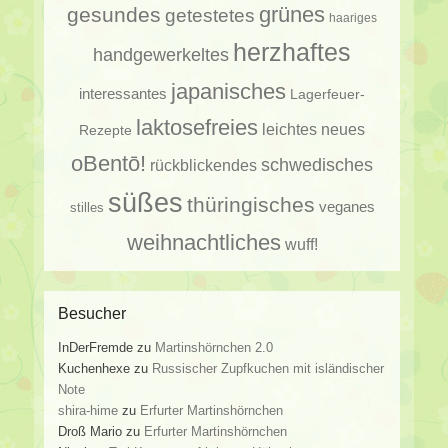
gesundes
grünes
getestetes
haariges
herzhaftes
handgewerkeltes
japanisches
interessantes
Lagerfeuer-
laktosefreies
leichtes
neues
Rezepte
oBentō!
schwedisches
rückblickendes
süßes
thüringisches
veganes
stilles
weihnachtliches
wuff!
Besucher
InDerFremde
zu
Martinshörnchen 2.0
Kuchenhexe
zu
Russischer Zupfkuchen mit isländischer
Note
shira-hime
zu
Erfurter Martinshörnchen
Droß Mario
zu
Erfurter Martinshörnchen