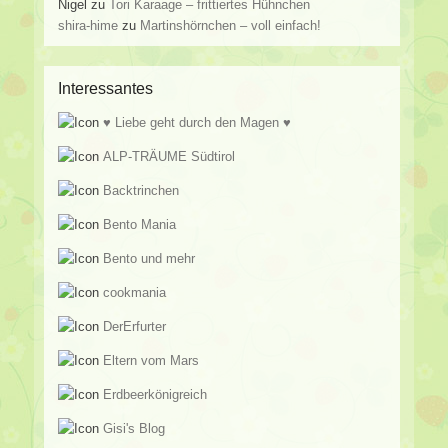
Nigel
zu
Tori Karaage – frittiertes Hühnchen
shira-hime
zu
Martinshörnchen – voll einfach!
Interessantes
♥ Liebe geht durch den Magen ♥
ALP-TRÄUME Südtirol
Backtrinchen
Bento Mania
Bento und mehr
cookmania
DerErfurter
Eltern vom Mars
Erdbeerkönigreich
Gisi's Blog