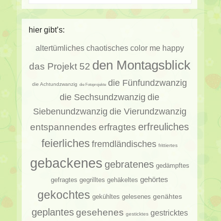
hier gibt’s:
altertümliches
chaotisches
color me happy
den Montagsblick
das Projekt 52
die Fünfundzwanzig
die Achtundzwanzig
die Fotoprojekte
die Sechsundzwanzig
die
Siebenundzwanzig
die Vierundzwanzig
erfragtes
erfreuliches
entspannendes
feierliches
fremdländisches
frittiertes
gebackenes
gebratenes
gedämpftes
gehörtes
gehäkeltes
gefragtes
gegrilltes
gekochtes
genähtes
gelesenes
gekühltes
geplantes
gesehenes
gestricktes
gesticktes