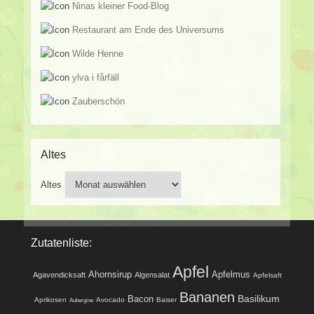
Ninas kleiner Food-Blog
Restaurant am Ende des Universums
Wilde Henne
ylva i fårfäll
Zauberschön
Altes
Altes
Zutatenliste:
Apfel
Ahornsirup
Apfelmus
Agavendicksaft
Algensalat
Apfelsaft
Bananen
Basilikum
Bacon
Aprikosen
Avocado
Baiser
Aubergine