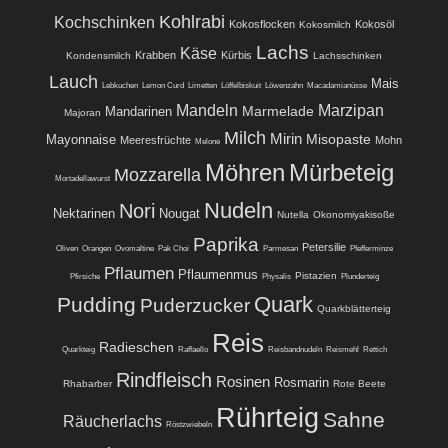
Kohlrabi
Kochschinken
Kokosflocken
Kokosöl
Kokosmilch
Lachs
Käse
Krabben
Kürbis
Kondensmilch
Lachsschinken
Lauch
Mais
Lebkuchen
Lemon Curd
Limetten
Löffelbiskuit
Löwenzahn
Macadamianüsse
Mandeln
Marzipan
Marmelade
Mandarinen
Majoran
Milch
Mirin
Misopaste
Mayonnaise
Meeresfrüchte
Mohn
Melone
Möhren
Mürbeteig
Mozzarella
Mortadellawurst
Nudeln
Nori
Nektarinen
Nougat
Nutella
Okonomiyakisoße
Paprika
Petersilie
Oliven
Orangen
Ovomaltine
Pak Choi
Parmesan
Pfefferminze
Pflaumen
Pflaumenmus
Pistazien
Pfirsiche
Physalis
Plunderteig
Quark
Pudding
Puderzucker
Quarkblätterteig
Reis
Radieschen
Quarkteig
Raffaello
Reisbandnudeln
Reismehl
Rettich
Rindfleisch
Rosinen
Rosmarin
Rhabarber
Rote Beete
Rührteig
Sahne
Räucherlachs
Röstzwiebeln