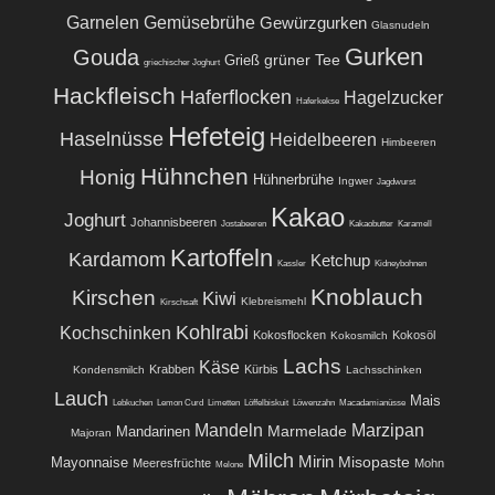
Garnelen
Gemüsebrühe
Gewürzgurken
Glasnudeln
Gurken
Gouda
grüner Tee
Grieß
griechischer Joghurt
Hackfleisch
Haferflocken
Hagelzucker
Haferkekse
Hefeteig
Haselnüsse
Heidelbeeren
Himbeeren
Hühnchen
Honig
Hühnerbrühe
Ingwer
Jagdwurst
Kakao
Joghurt
Johannisbeeren
Jostabeeren
Kakaobutter
Karamell
Kartoffeln
Kardamom
Ketchup
Kassler
Kidneybohnen
Knoblauch
Kirschen
Kiwi
Klebreismehl
Kirschsaft
Kohlrabi
Kochschinken
Kokosflocken
Kokosöl
Kokosmilch
Lachs
Käse
Krabben
Kürbis
Kondensmilch
Lachsschinken
Lauch
Mais
Lebkuchen
Lemon Curd
Limetten
Löffelbiskuit
Löwenzahn
Macadamianüsse
Mandeln
Marzipan
Marmelade
Mandarinen
Majoran
Milch
Mirin
Misopaste
Mayonnaise
Meeresfrüchte
Mohn
Melone