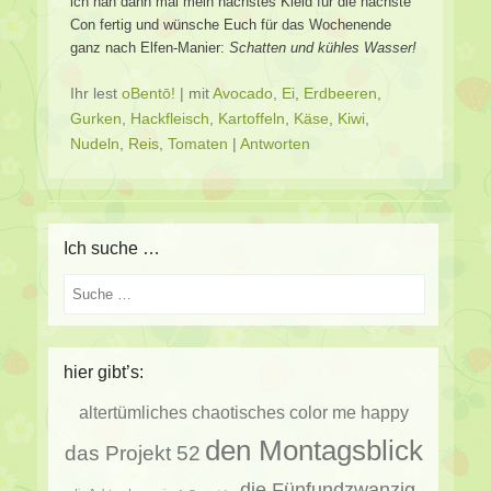
ich näh dann mal mein nächstes Kleid für die nächste
Con fertig und wünsche Euch für das Wochenende
ganz nach Elfen-Manier:
Schatten und kühles Wasser!
Ihr lest
oBentō!
|
mit
Avocado
,
Ei
,
Erdbeeren
,
Gurken
,
Hackfleisch
,
Kartoffeln
,
Käse
,
Kiwi
,
Nudeln
,
Reis
,
Tomaten
|
Antworten
Ich suche …
Suche
hier gibt’s:
altertümliches
chaotisches
color me happy
den Montagsblick
das Projekt 52
die Fünfundzwanzig