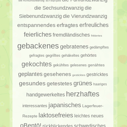
die Achtundzwanzig
die Fotoprojekte
die Sechsundzwanzig
die
Siebenundzwanzig
die Vierundzwanzig
erfragtes
erfreuliches
entspannendes
feierliches
fremdländisches
frittiertes
gebackenes
gebratenes
gedämpftes
gehörtes
gehäkeltes
gefragtes
gegrilltes
gekochtes
genähtes
gelesenes
gekühltes
geplantes
gesehenes
gestricktes
gesticktes
gesundes
grünes
getestetes
haariges
herzhaftes
handgewerkeltes
japanisches
interessantes
Lagerfeuer-
laktosefreies
leichtes
neues
Rezepte
oBentō!
schwedisches
rückblickendes