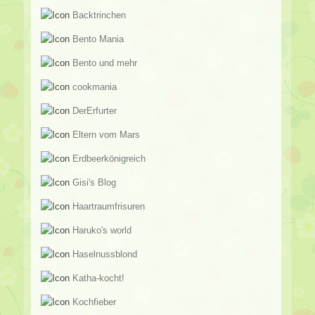
Backtrinchen
Bento Mania
Bento und mehr
cookmania
DerErfurter
Eltern vom Mars
Erdbeerkönigreich
Gisi's Blog
Haartraumfrisuren
Haruko's world
Haselnussblond
Katha-kocht!
Kochfieber