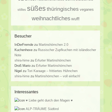
süßes
thüringisches
veganes
stilles
weihnachtliches
wuff!
Besucher
InDerFremde
zu
Martinshörnchen 2.0
Kuchenhexe
zu
Russischer Zupfkuchen mit isländischer
Note
shira-hime
zu
Erfurter Martinshörnchen
Droß Mario
zu
Erfurter Martinshörnchen
Nigel
zu
Tori Karaage – frittiertes Hühnchen
shira-hime
zu
Martinshörnchen – voll einfach!
Interessantes
♥ Liebe geht durch den Magen ♥
ALP-TRÄUME Südtirol