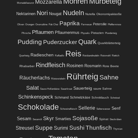
Möhren
Mürbeteig
Mozzarella
Mortadellawurst
Nudeln
Nori
Nektarinen
Nougat
Nutella
Okonomiyakisoße
Paprika
Petersilie
Oliven
Orangen
Ovomaltine
Pak Choi
Parmesan
Pfefferminze
Pflaumen
Pflaumenmus
Pistazien
Pfirsiche
Physalis
Plunderteig
Quark
Pudding
Puderzucker
Quarkblätterteig
Reis
Radieschen
Quarkteig
Raffaello
Reisbandnudeln
Reismehl
Rettich
Rindfleisch
Rosinen
Rosmarin
Rhabarber
Rote Beete
Rührteig
Sahne
Räucherlachs
Röstzwiebeln
Salat
Sauerteig
saure Sahne
Sauce Hollandaise
Sauerkraut
Schinkenspeck
Schmand
Schmelzkäse
Schnittlauch
Schnitzel
Schokolade
Sellerie
Senf
Schweinefleisch
Selterwasser
Sojasoße
Skyr
Sesam
Smarties
Spinat
Sesamöl
Steckrüben
Suppe
Sushi
Thunfisch
Streusel
Surimi
Thymian