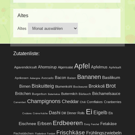
Altes
Altes
Zutatenliste:
Apfel
Ahornsirup
Apfelmus
Agavendicksaft
Algensalat
Apfelsaft
Bananen
Basilikum
Bacon
Aprikosen
Avocado
Baiser
Aubergine
Brot
Biskuitteig
Brokkoli
Birnen
Blumenkohl
Bockwurst
Brötchen
Béchamelsauce
Buttermilch
Burgerbun
Bärlauch
Butterkekse
Champignons
Cheddar
Cornflakes
Cranberries
Chili
Camembert
Ei
Eigelb
Dashi
Dill
Dinner Rolls
Eis
Croûtons
Crème fraîche
Erdbeeren
Eischnee
Erbsen
Fetakäse
Essig
Fenchel
Frischkäse
Frühlingszwiebeln
Fischstäbchen
Fladenbrot
Fondant