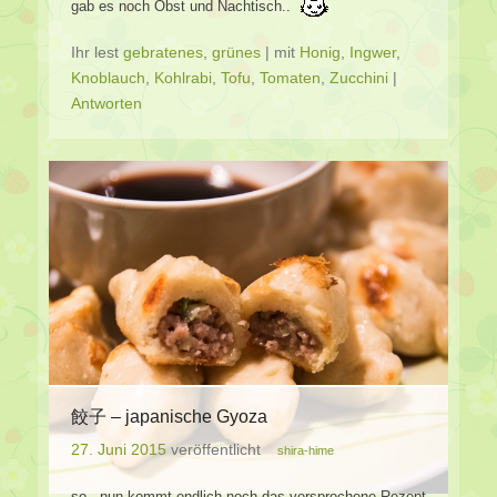
gab es noch Obst und Nachtisch..
Ihr lest
gebratenes
,
grünes
|
mit
Honig
,
Ingwer
,
Knoblauch
,
Kohlrabi
,
Tofu
,
Tomaten
,
Zucchini
|
Antworten
餃子 – japanische Gyoza
27. Juni 2015
veröffentlicht
shira-hime
so.. nun kommt endlich noch das versprochene Rezept