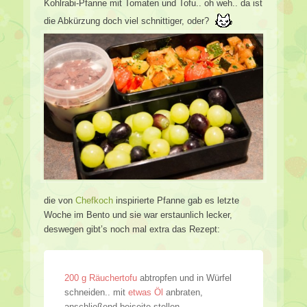
Kohlrabi-Pfanne mit Tomaten und Tofu.. oh weh.. da ist
die Abkürzung doch viel schnittiger, oder?
die von
Chefkoch
inspirierte Pfanne gab es letzte
Woche im Bento und sie war erstaunlich lecker,
deswegen gibt’s noch mal extra das Rezept:
200 g Räuchertofu
abtropfen und in Würfel
schneiden.. mit
etwas Öl
anbraten,
anschließend beiseite stellen..