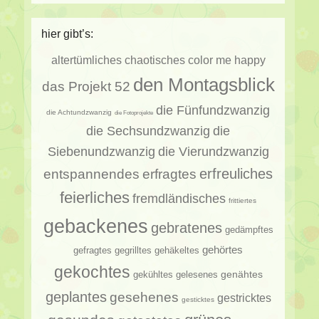
hier gibt’s:
altertümliches
chaotisches
color me happy
den Montagsblick
das Projekt 52
die Fünfundzwanzig
die Achtundzwanzig
die Fotoprojekte
die Sechsundzwanzig
die
Siebenundzwanzig
die Vierundzwanzig
erfragtes
erfreuliches
entspannendes
feierliches
fremdländisches
frittiertes
gebackenes
gebratenes
gedämpftes
gehörtes
gehäkeltes
gefragtes
gegrilltes
gekochtes
genähtes
gelesenes
gekühltes
geplantes
gesehenes
gestricktes
gesticktes