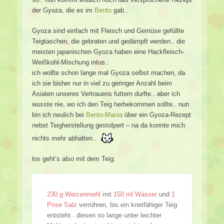
der Gyoza, die es im
Bento
gab..
Gyoza sind einfach mit Fleisch und Gemüse gefüllte
Teigtaschen, die gebraten und gedämpft werden.. die
meisten japanischen Gyoza haben eine Hackfleisch-
Weißkohl-Mischung intus..
ich wollte schon lange mal Gyoza selbst machen, da
ich sie bisher nur in viel zu geringer Anzahl beim
Asiaten unseres Vertrauens futtern durfte.. aber ich
wusste nie, wo ich den Teig herbekommen sollte.. nun
bin ich neulich bei
Bento-Mania
über ein Gyoza-Rezept
nebst Teigherstellung gestolpert – na da konnte mich
nichts mehr abhalten..
los geht’s also mit dem Teig:
230 g Weizenmehl
mit
150 ml Wasser
und
1
Prise Salz
verrühren, bis ein knetfähiger Teig
entsteht.. diesen so lange unter leichter