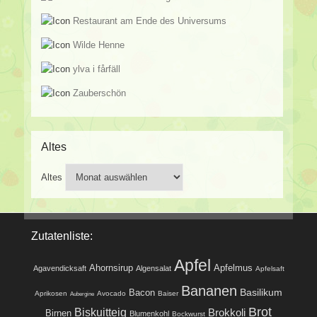
Restaurant am Ende des Universums
Wilde Henne
ylva i fårfäll
Zauberschön
Altes
Altes
Zutatenliste:
Apfel
Ahornsirup
Apfelmus
Agavendicksaft
Algensalat
Apfelsaft
Bananen
Basilikum
Bacon
Aprikosen
Avocado
Baiser
Aubergine
Brot
Biskuitteig
Brokkoli
Birnen
Blumenkohl
Bockwurst