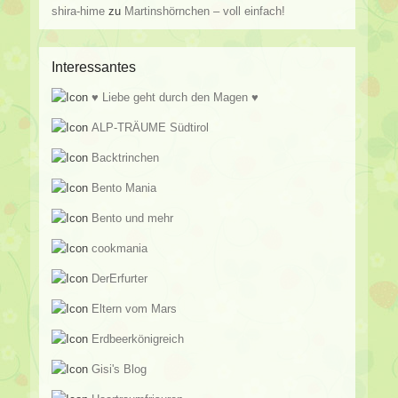
shira-hime
zu
Martinshörnchen – voll einfach!
Interessantes
♥ Liebe geht durch den Magen ♥
ALP-TRÄUME Südtirol
Backtrinchen
Bento Mania
Bento und mehr
cookmania
DerErfurter
Eltern vom Mars
Erdbeerkönigreich
Gisi's Blog