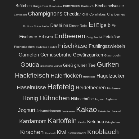
Brötchen
Béchamelsauce
Buttermilch
Burgerbun
Bärlauch
Butterkekse
Champignons
Cheddar
Cornflakes
Cranberries
Chili
Camembert
Ei
Eigelb
Dashi
Dill
Dinner Rolls
Eis
Croûtons
Crème fraîche
Erdbeeren
Eischnee
Erbsen
Fetakäse
Essig
Fenchel
Frischkäse
Frühlingszwiebeln
Fischstäbchen
Fladenbrot
Fondant
Garnelen
Gemüsebrühe
Gewürzgurken
Glasnudeln
Gurken
Gouda
grüner Tee
Grieß
griechischer Joghurt
Hackfleisch
Haferflocken
Hagelzucker
Haferkekse
Hefeteig
Haselnüsse
Heidelbeeren
Himbeeren
Hühnchen
Honig
Hühnerbrühe
Ingwer
Jagdwurst
Kakao
Joghurt
Johannisbeeren
Jostabeeren
Kakaobutter
Karamell
Kartoffeln
Kardamom
Ketchup
Kassler
Kidneybohnen
Knoblauch
Kirschen
Kiwi
Klebreismehl
Kirschsaft