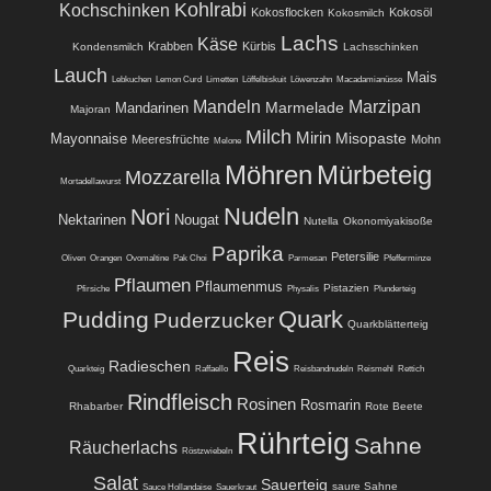
Kohlrabi
Kochschinken
Kokosflocken
Kokosöl
Kokosmilch
Lachs
Käse
Krabben
Kürbis
Kondensmilch
Lachsschinken
Lauch
Mais
Lebkuchen
Lemon Curd
Limetten
Löffelbiskuit
Löwenzahn
Macadamianüsse
Mandeln
Marzipan
Marmelade
Mandarinen
Majoran
Milch
Mirin
Misopaste
Mayonnaise
Meeresfrüchte
Mohn
Melone
Möhren
Mürbeteig
Mozzarella
Mortadellawurst
Nudeln
Nori
Nektarinen
Nougat
Nutella
Okonomiyakisoße
Paprika
Petersilie
Oliven
Orangen
Ovomaltine
Pak Choi
Parmesan
Pfefferminze
Pflaumen
Pflaumenmus
Pistazien
Pfirsiche
Physalis
Plunderteig
Quark
Pudding
Puderzucker
Quarkblätterteig
Reis
Radieschen
Quarkteig
Raffaello
Reisbandnudeln
Reismehl
Rettich
Rindfleisch
Rosinen
Rosmarin
Rhabarber
Rote Beete
Rührteig
Sahne
Räucherlachs
Röstzwiebeln
Salat
Sauerteig
saure Sahne
Sauce Hollandaise
Sauerkraut