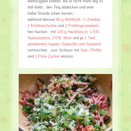
Mehlzugabe kneten, bis er nicht mehr arg zu
doll klebt.. den Teig abdecken und eine
halbe Stunde ruhen lassen..
während dessen
60 g Weißkohl, ¼ Zwiebel,
1 Knoblauchzehe
und
2 Frühlingszwiebeln
fein hacken.. mit
120 g Hackfleisch, 1 Eßl.
Speisestärke, 1 Eßl. Mirin
und
je
1 Teel.
geriebenem Ingwer, Sojasoße und Sesamöl
vermischen.. zum Schluss mit
Salz, Pfeffer
und
1 Prise Zucker
würzen..