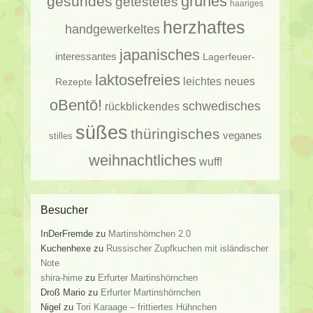
gesundes
grünes
getestetes
haariges
herzhaftes
handgewerkeltes
japanisches
interessantes
Lagerfeuer-
laktosefreies
leichtes
neues
Rezepte
oBentō!
schwedisches
rückblickendes
süßes
thüringisches
veganes
stilles
weihnachtliches
wuff!
Besucher
InDerFremde
zu
Martinshörnchen 2.0
Kuchenhexe
zu
Russischer Zupfkuchen mit isländischer
Note
shira-hime
zu
Erfurter Martinshörnchen
Droß Mario
zu
Erfurter Martinshörnchen
Nigel
zu
Tori Karaage – frittiertes Hühnchen