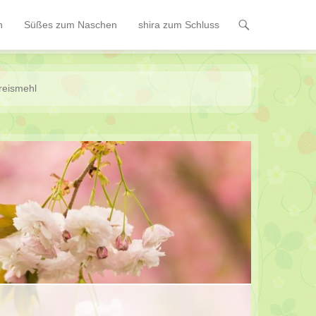
n
Süßes zum Naschen
shira zum Schluss
reismehl