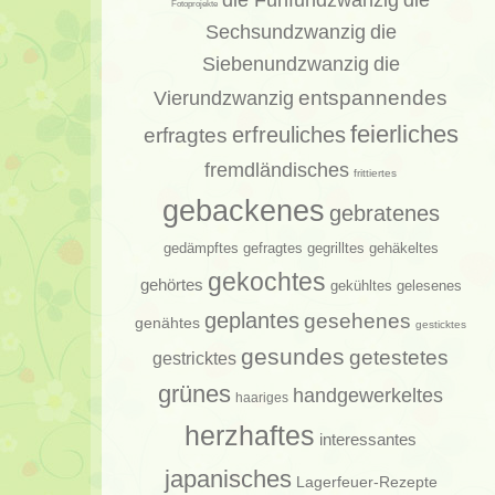
die
Fotoprojekte
Sechsundzwanzig
die
Siebenundzwanzig
die
entspannendes
Vierundzwanzig
feierliches
erfragtes
erfreuliches
fremdländisches
frittiertes
gebackenes
gebratenes
gedämpftes
gehäkeltes
gefragtes
gegrilltes
gekochtes
gehörtes
gelesenes
gekühltes
geplantes
gesehenes
genähtes
gesticktes
gesundes
getestetes
gestricktes
grünes
handgewerkeltes
haariges
herzhaftes
interessantes
japanisches
Lagerfeuer-Rezepte