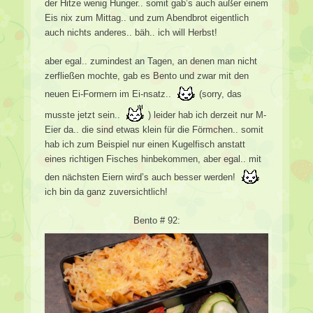
der Hitze wenig Hunger.. somit gab’s auch außer einem
Eis nix zum Mittag.. und zum Abendbrot eigentlich
auch nichts anderes.. bäh.. ich will Herbst!
aber egal.. zumindest an Tagen, an denen man nicht
zerfließen mochte, gab es Bento und zwar mit den
neuen Ei-Formern im Ei-nsatz..
(sorry, das
musste jetzt sein..
) leider hab ich derzeit nur M-
Eier da.. die sind etwas klein für die Förmchen.. somit
hab ich zum Beispiel nur einen Kugelfisch anstatt
eines richtigen Fisches hinbekommen, aber egal.. mit
den nächsten Eiern wird’s auch besser werden!
ich bin da ganz zuversichtlich!
Bento # 92: