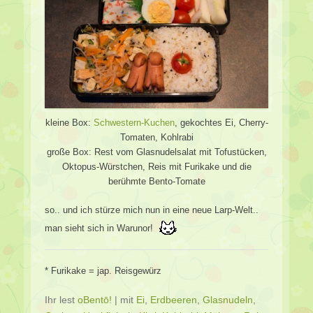
kleine Box:
Schwestern-Kuchen
, gekochtes Ei, Cherry-
Tomaten, Kohlrabi
große Box: Rest vom Glasnudelsalat mit Tofustücken,
Oktopus-Würstchen, Reis mit Furikake und die
berühmte Bento-Tomate
so.. und ich stürze mich nun in eine neue Larp-Welt..
man sieht sich in Warunor!
* Furikake = jap. Reisgewürz
Ihr lest
oBentō!
|
mit
Ei
,
Erdbeeren
,
Glasnudeln
,