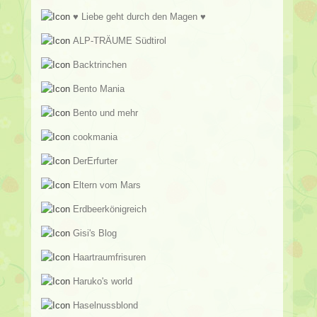
♥ Liebe geht durch den Magen ♥
ALP-TRÄUME Südtirol
Backtrinchen
Bento Mania
Bento und mehr
cookmania
DerErfurter
Eltern vom Mars
Erdbeerkönigreich
Gisi's Blog
Haartraumfrisuren
Haruko's world
Haselnussblond