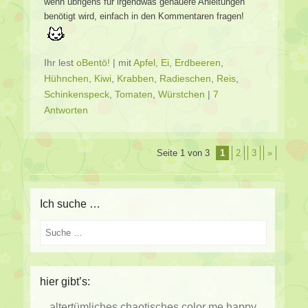
wenn übrigens für irgendwas genauere Anleitungen
benötigt wird, einfach in den Kommentaren fragen!
Ihr lest
oBentō!
|
mit
Apfel
,
Ei
,
Erdbeeren
,
Hühnchen
,
Kiwi
,
Krabben
,
Radieschen
,
Reis
,
Schinkenspeck
,
Tomaten
,
Würstchen
|
7
Antworten
Beitragsverzeichnis
Seite 1 von 3
1
2
3
»
Ich suche …
Suche
hier gibt’s:
altertümliches
chaotisches
color me happy