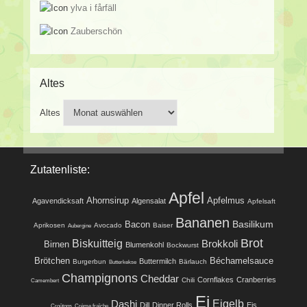
ylva i fårfäll
Zauberschön
Altes
Altes
Zutatenliste:
Apfel
Ahornsirup
Apfelmus
Agavendicksaft
Algensalat
Apfelsaft
Bananen
Basilikum
Bacon
Aprikosen
Avocado
Baiser
Aubergine
Brot
Biskuitteig
Brokkoli
Birnen
Blumenkohl
Bockwurst
Brötchen
Béchamelsauce
Buttermilch
Burgerbun
Bärlauch
Butterkekse
Champignons
Cheddar
Cornflakes
Cranberries
Chili
Camembert
Ei
Eigelb
Dashi
Dill
Dinner Rolls
Eis
Croûtons
Crème fraîche