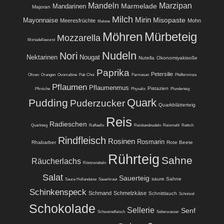
Mandeln
Marzipan
Marmelade
Mandarinen
Majoran
Milch
Mirin
Misopaste
Mayonnaise
Meeresfrüchte
Mohn
Melone
Möhren
Mürbeteig
Mozzarella
Mortadellawurst
Nudeln
Nori
Nektarinen
Nougat
Nutella
Okonomiyakisoße
Paprika
Petersilie
Oliven
Orangen
Ovomaltine
Pak Choi
Parmesan
Pfefferminze
Pflaumen
Pflaumenmus
Pistazien
Pfirsiche
Physalis
Plunderteig
Quark
Pudding
Puderzucker
Quarkblätterteig
Reis
Radieschen
Quarkteig
Raffaello
Reisbandnudeln
Reismehl
Rettich
Rindfleisch
Rosinen
Rosmarin
Rhabarber
Rote Beete
Rührteig
Sahne
Räucherlachs
Röstzwiebeln
Salat
Sauerteig
saure Sahne
Sauce Hollandaise
Sauerkraut
Schinkenspeck
Schmand
Schmelzkäse
Schnittlauch
Schnitzel
Schokolade
Sellerie
Senf
Schweinefleisch
Selterwasser