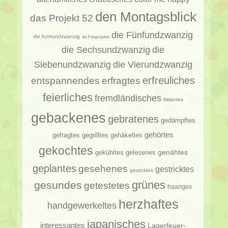
den Montagsblick
das Projekt 52
die Fünfundzwanzig
die Achtundzwanzig
die Fotoprojekte
die Sechsundzwanzig
die
Siebenundzwanzig
die Vierundzwanzig
erfragtes
erfreuliches
entspannendes
feierliches
fremdländisches
frittiertes
gebackenes
gebratenes
gedämpftes
gehörtes
gehäkeltes
gefragtes
gegrilltes
gekochtes
genähtes
gelesenes
gekühltes
geplantes
gesehenes
gestricktes
gesticktes
gesundes
grünes
getestetes
haariges
herzhaftes
handgewerkeltes
japanisches
interessantes
Lagerfeuer-