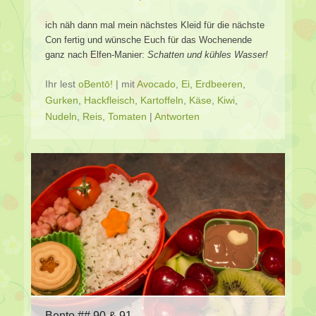
ich näh dann mal mein nächstes Kleid für die nächste
Con fertig und wünsche Euch für das Wochenende
ganz nach Elfen-Manier:
Schatten und kühles Wasser!
Ihr lest
oBentō!
|
mit
Avocado
,
Ei
,
Erdbeeren
,
Gurken
,
Hackfleisch
,
Kartoffeln
,
Käse
,
Kiwi
,
Nudeln
,
Reis
,
Tomaten
|
Antworten
Bento ## 90 & 91