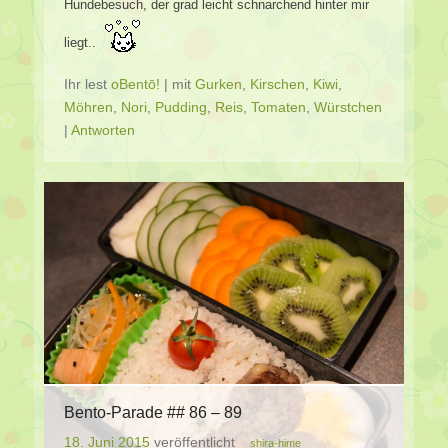
Hundebesuch, der grad leicht schnarchend hinter mir
liegt..
Ihr lest
oBentō!
|
mit
Gurken
,
Kirschen
,
Kiwi
,
Möhren
,
Nori
,
Pudding
,
Reis
,
Tomaten
,
Würstchen
|
Antworten
Bento-Parade ## 86 – 89
18. Juni 2015
veröffentlicht
shira-hime