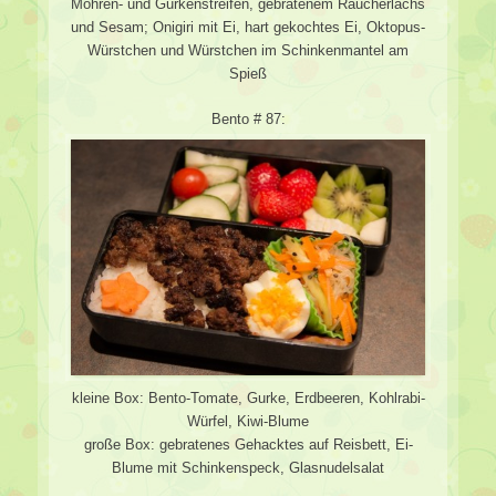
Möhren- und Gurkenstreifen, gebratenem Räucherlachs
und Sesam; Onigiri mit Ei, hart gekochtes Ei, Oktopus-
Würstchen und Würstchen im Schinkenmantel am
Spieß
Bento # 87:
kleine Box: Bento-Tomate, Gurke, Erdbeeren, Kohlrabi-
Würfel, Kiwi-Blume
große Box: gebratenes Gehacktes auf Reisbett, Ei-
Blume mit Schinkenspeck, Glasnudelsalat