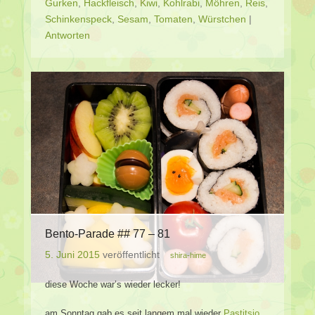
Gurken
,
Hackfleisch
,
Kiwi
,
Kohlrabi
,
Möhren
,
Reis
,
Schinkenspeck
,
Sesam
,
Tomaten
,
Würstchen
|
Antworten
Bento-Parade ## 77 – 81
5. Juni 2015
veröffentlicht
shira-hime
diese Woche war’s wieder lecker!
am Sonntag gab es seit langem mal wieder
Pastitsio
..