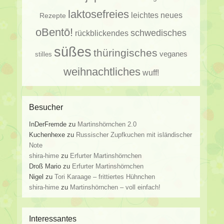
laktosefreies
leichtes
neues
Rezepte
oBentō!
schwedisches
rückblickendes
süßes
thüringisches
veganes
stilles
weihnachtliches
wuff!
Besucher
InDerFremde
zu
Martinshörnchen 2.0
Kuchenhexe
zu
Russischer Zupfkuchen mit isländischer
Note
shira-hime
zu
Erfurter Martinshörnchen
Droß Mario
zu
Erfurter Martinshörnchen
Nigel
zu
Tori Karaage – frittiertes Hühnchen
shira-hime
zu
Martinshörnchen – voll einfach!
Interessantes