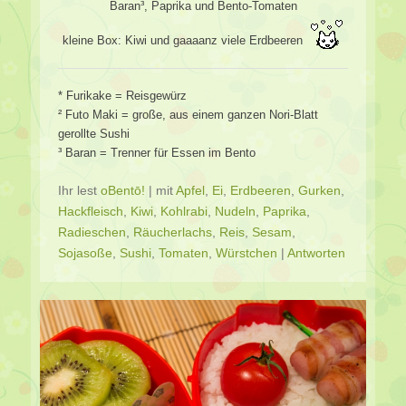
Baran³, Paprika und Bento-Tomaten
kleine Box: Kiwi und gaaaanz viele Erdbeeren
* Furikake = Reisgewürz
² Futo Maki = große, aus einem ganzen Nori-Blatt
gerollte Sushi
³ Baran = Trenner für Essen im Bento
Ihr lest
oBentō!
|
mit
Apfel
,
Ei
,
Erdbeeren
,
Gurken
,
Hackfleisch
,
Kiwi
,
Kohlrabi
,
Nudeln
,
Paprika
,
Radieschen
,
Räucherlachs
,
Reis
,
Sesam
,
Sojasoße
,
Sushi
,
Tomaten
,
Würstchen
|
Antworten