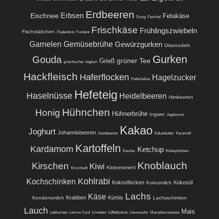
Erdbeeren
Eischnee
Erbsen
Fetakäse
Essig
Fenchel
Frischkäse
Frühlingszwiebeln
Fischstäbchen
Fladenbrot
Fondant
Garnelen
Gemüsebrühe
Gewürzgurken
Glasnudeln
Gurken
Gouda
grüner Tee
Grieß
griechischer Joghurt
Hackfleisch
Haferflocken
Hagelzucker
Haferkekse
Hefeteig
Haselnüsse
Heidelbeeren
Himbeeren
Hühnchen
Honig
Hühnerbrühe
Ingwer
Jagdwurst
Kakao
Joghurt
Johannisbeeren
Jostabeeren
Kakaobutter
Karamell
Kartoffeln
Kardamom
Ketchup
Kassler
Kidneybohnen
Knoblauch
Kirschen
Kiwi
Klebreismehl
Kirschsaft
Kohlrabi
Kochschinken
Kokosflocken
Kokosöl
Kokosmilch
Lachs
Käse
Krabben
Kürbis
Kondensmilch
Lachsschinken
Lauch
Mais
Lebkuchen
Lemon Curd
Limetten
Löffelbiskuit
Löwenzahn
Macadamianüsse