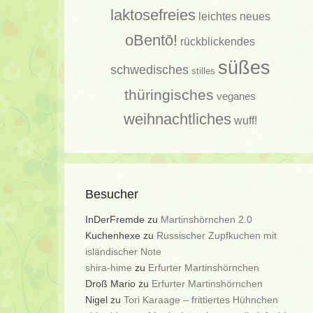
laktosefreies
leichtes
neues
oBentō!
rückblickendes
süßes
schwedisches
stilles
thüringisches
veganes
weihnachtliches
wuff!
Besucher
InDerFremde
zu
Martinshörnchen 2.0
Kuchenhexe
zu
Russischer Zupfkuchen mit
isländischer Note
shira-hime
zu
Erfurter Martinshörnchen
Droß Mario
zu
Erfurter Martinshörnchen
Nigel
zu
Tori Karaage – frittiertes Hühnchen