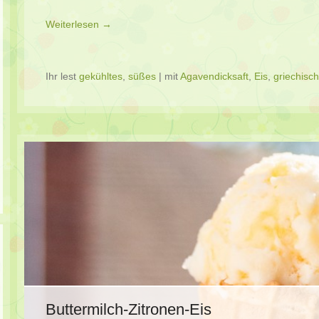
Weiterlesen →
Ihr lest
gekühltes
,
süßes
|
mit
Agavendicksaft
,
Eis
,
griechisc
Buttermilch-Zitronen-Eis