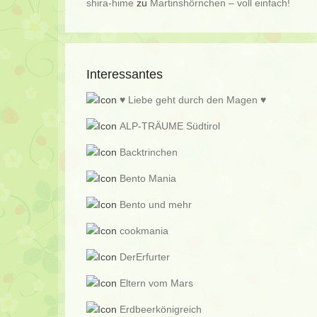
shira-hime
zu
Martinshörnchen – voll einfach!
Interessantes
♥ Liebe geht durch den Magen ♥
ALP-TRÄUME Südtirol
Backtrinchen
Bento Mania
Bento und mehr
cookmania
DerErfurter
Eltern vom Mars
Erdbeerkönigreich