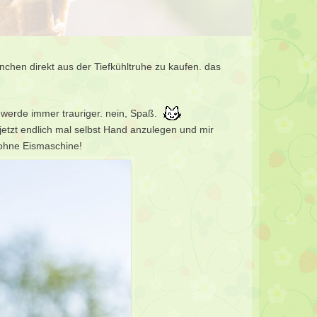
nchen direkt aus der Tiefkühltruhe zu kaufen. das
 werde immer trauriger. nein, Spaß.
 jetzt endlich mal selbst Hand anzulegen und mir
 ohne Eismaschine!