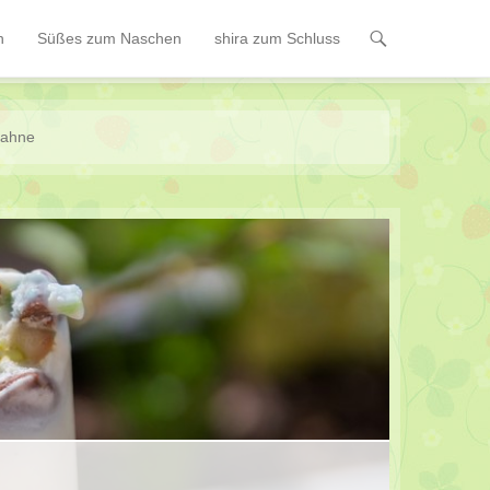
n
Süßes zum Naschen
shira zum Schluss
ahne