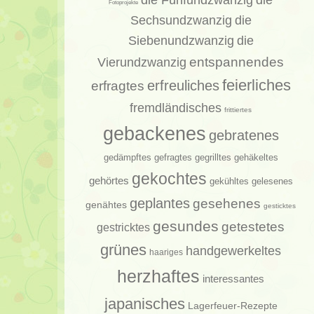
die
Fotoprojekte
Sechsundzwanzig
die
Siebenundzwanzig
die
entspannendes
Vierundzwanzig
feierliches
erfragtes
erfreuliches
fremdländisches
frittiertes
gebackenes
gebratenes
gedämpftes
gehäkeltes
gefragtes
gegrilltes
gekochtes
gehörtes
gelesenes
gekühltes
geplantes
gesehenes
genähtes
gesticktes
gesundes
getestetes
gestricktes
grünes
handgewerkeltes
haariges
herzhaftes
interessantes
japanisches
Lagerfeuer-Rezepte