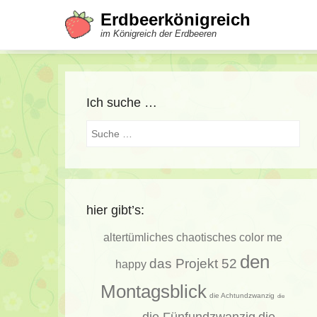
Erdbeerkönigreich
im Königreich der Erdbeeren
Ich suche …
Suche
hier gibt’s:
altertümliches
chaotisches
color me
den
das Projekt 52
happy
Montagsblick
die Achtundzwanzig
die
die Fünfundzwanzig