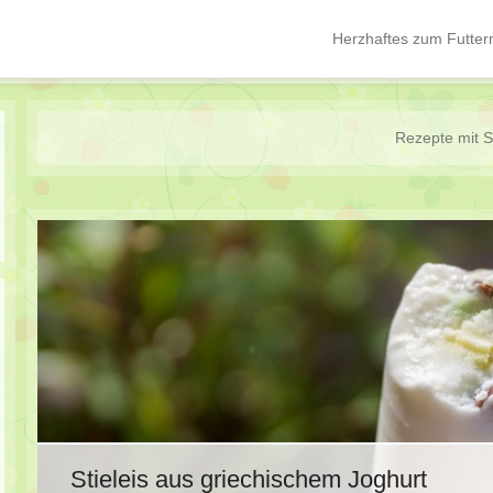
Herzhaftes zum Futter
Hauptmenü
Springe zum Inhalt
Rezepte mit
S
Stieleis aus griechischem Joghurt