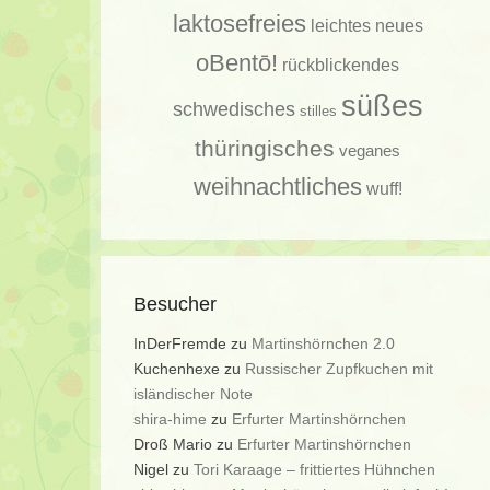
laktosefreies
leichtes
neues
oBentō!
rückblickendes
süßes
schwedisches
stilles
thüringisches
veganes
weihnachtliches
wuff!
Besucher
InDerFremde
zu
Martinshörnchen 2.0
Kuchenhexe
zu
Russischer Zupfkuchen mit
isländischer Note
shira-hime
zu
Erfurter Martinshörnchen
Droß Mario
zu
Erfurter Martinshörnchen
Nigel
zu
Tori Karaage – frittiertes Hühnchen