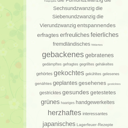
die
Fotoprojekte
Sechsundzwanzig
die
Siebenundzwanzig
die
entspannendes
Vierundzwanzig
feierliches
erfragtes
erfreuliches
fremdländisches
frittiertes
gebackenes
gebratenes
gedämpftes
gehäkeltes
gefragtes
gegrilltes
gekochtes
gehörtes
gelesenes
gekühltes
geplantes
gesehenes
genähtes
gesticktes
gesundes
getestetes
gestricktes
grünes
handgewerkeltes
haariges
herzhaftes
interessantes
japanisches
Lagerfeuer-Rezepte