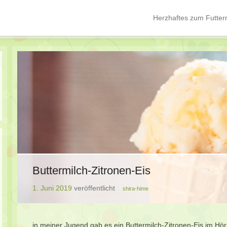
Herzhaftes zum Futter
Hauptmenü
Springe zum Inhalt
Buttermilch-Zitronen-Eis
1. Juni 2019
veröffentlicht
shira-hime
in meiner Jugend gab es ein Buttermilch-Zitronen-Eis im Hör