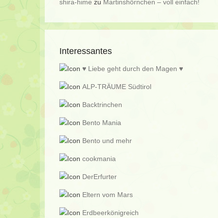
shira-hime
zu
Martinshörnchen – voll einfach!
Interessantes
♥ Liebe geht durch den Magen ♥
ALP-TRÄUME Südtirol
Backtrinchen
Bento Mania
Bento und mehr
cookmania
DerErfurter
Eltern vom Mars
Erdbeerkönigreich