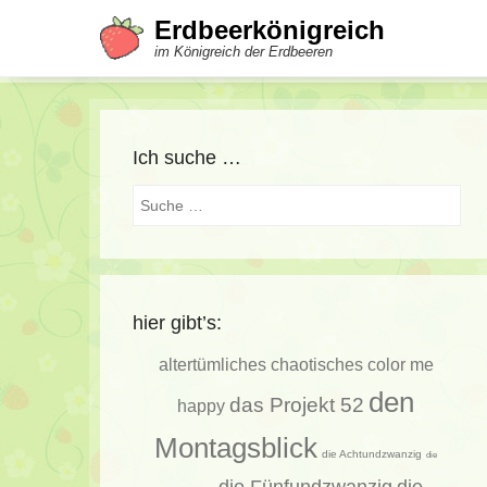
Erdbeerkönigreich
im Königreich der Erdbeeren
Ich suche …
Suche
hier gibt’s:
altertümliches
chaotisches
color me
den
das Projekt 52
happy
Montagsblick
die Achtundzwanzig
die
die Fünfundzwanzig