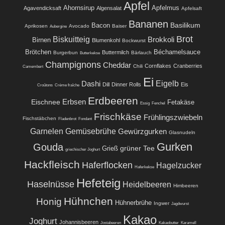
Apfel
Ahornsirup
Apfelmus
Agavendicksaft
Algensalat
Apfelsaft
Bananen
Basilikum
Bacon
Aprikosen
Avocado
Baiser
Aubergine
Brot
Biskuitteig
Brokkoli
Birnen
Blumenkohl
Bockwurst
Brötchen
Béchamelsauce
Buttermilch
Burgerbun
Bärlauch
Butterkekse
Champignons
Cheddar
Cornflakes
Cranberries
Chili
Camembert
Ei
Eigelb
Dashi
Dill
Dinner Rolls
Eis
Croûtons
Crème fraîche
Erdbeeren
Eischnee
Erbsen
Fetakäse
Essig
Fenchel
Frischkäse
Frühlingszwiebeln
Fischstäbchen
Fladenbrot
Fondant
Garnelen
Gemüsebrühe
Gewürzgurken
Glasnudeln
Gurken
Gouda
grüner Tee
Grieß
griechischer Joghurt
Hackfleisch
Haferflocken
Hagelzucker
Haferkekse
Hefeteig
Haselnüsse
Heidelbeeren
Himbeeren
Hühnchen
Honig
Hühnerbrühe
Ingwer
Jagdwurst
Kakao
Joghurt
Johannisbeeren
Jostabeeren
Kakaobutter
Karamell