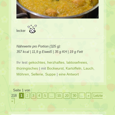
lecker
Nährwerte pro Portion (325 g):
357 kcal | 11,9 g Eiweiß | 35 g KH | 19 g Fett
Ihr lest
gekochtes
,
herzhaftes
,
laktosefreies
,
thüringisches
|
mit
Bockwurst
,
Kartoffeln
,
Lauch
,
Möhren
,
Sellerie
,
Suppe
|
eine Antwort
Beitragsverzeichnis
Seite 1 von
218
1
2
3
4
5
...
10
20
30
...
»
Letzte
»