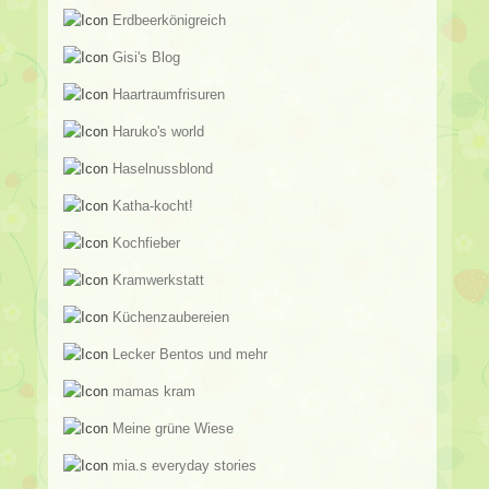
Erdbeerkönigreich
Gisi's Blog
Haartraumfrisuren
Haruko's world
Haselnussblond
Katha-kocht!
Kochfieber
Kramwerkstatt
Küchenzaubereien
Lecker Bentos und mehr
mamas kram
Meine grüne Wiese
mia.s everyday stories