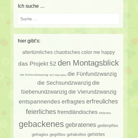
Ich suche …
Suche
hier gibt’s:
altertümliches
chaotisches
color me happy
den Montagsblick
das Projekt 52
die Fünfundzwanzig
die Achtundzwanzig
die Fotoprojekte
die Sechsundzwanzig
die
Siebenundzwanzig
die Vierundzwanzig
erfragtes
erfreuliches
entspannendes
feierliches
fremdländisches
frittiertes
gebackenes
gebratenes
gedämpftes
gehörtes
gehäkeltes
gefragtes
gegrilltes