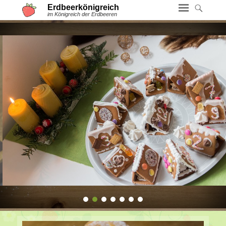
Erdbeerkönigreich
im Königreich der Erdbeeren
1
2
3
4
5
6
7