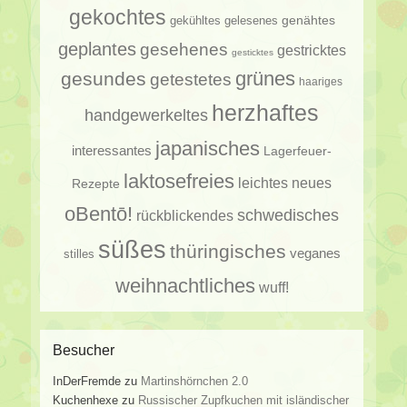
gekochtes
genähtes
gelesenes
gekühltes
geplantes
gesehenes
gestricktes
gesticktes
gesundes
grünes
getestetes
haariges
herzhaftes
handgewerkeltes
japanisches
interessantes
Lagerfeuer-
laktosefreies
leichtes
neues
Rezepte
oBentō!
schwedisches
rückblickendes
süßes
thüringisches
veganes
stilles
weihnachtliches
wuff!
Besucher
InDerFremde
zu
Martinshörnchen 2.0
Kuchenhexe
zu
Russischer Zupfkuchen mit isländischer