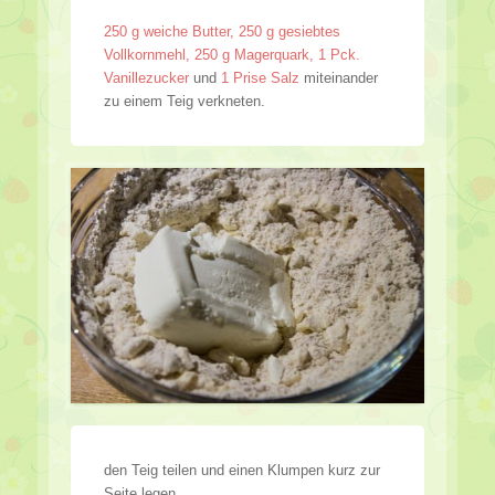
250 g weiche Butter, 250 g gesiebtes
Vollkornmehl, 250 g Magerquark, 1 Pck.
Vanillezucker
und
1 Prise Salz
miteinander
zu einem Teig verkneten.
den Teig teilen und einen Klumpen kurz zur
Seite legen.