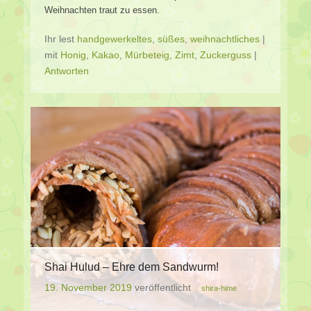
Weihnachten traut zu essen.
Ihr lest
handgewerkeltes
,
süßes
,
weihnachtliches
|
mit
Honig
,
Kakao
,
Mürbeteig
,
Zimt
,
Zuckerguss
|
Antworten
Shai Hulud – Ehre dem Sandwurm!
19. November 2019
veröffentlicht
shira-hime