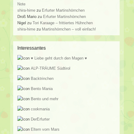
Note
shira-hime
zu
Erfurter Martinshörnchen
Droß Mario
zu
Erfurter Martinshörnchen
Nigel
zu
Tori Karaage – frittiertes Hühnchen
shira-hime
zu
Martinshörnchen – voll einfach!
Interessantes
♥ Liebe geht durch den Magen ♥
ALP-TRÄUME Südtirol
Backtrinchen
Bento Mania
Bento und mehr
cookmania
DerErfurter
Eltern vom Mars