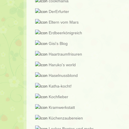
cookmania
DerErfurter
Eltern vom Mars
Erdbeerkönigreich
Gisi's Blog
Haartraumfrisuren
Haruko's world
Haselnussblond
Katha-kocht!
Kochfieber
Kramwerkstatt
Küchenzaubereien
Lecker Bentos und mehr