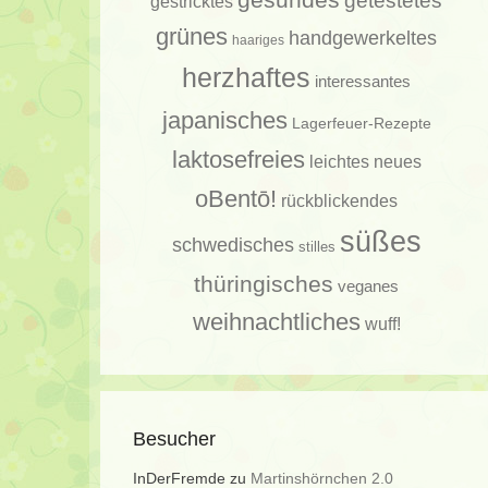
getestetes
gestricktes
grünes
handgewerkeltes
haariges
herzhaftes
interessantes
japanisches
Lagerfeuer-Rezepte
laktosefreies
leichtes
neues
oBentō!
rückblickendes
süßes
schwedisches
stilles
thüringisches
veganes
weihnachtliches
wuff!
Besucher
InDerFremde
zu
Martinshörnchen 2.0