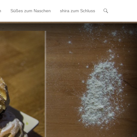
n
Süßes zum Naschen
shira zum Schluss