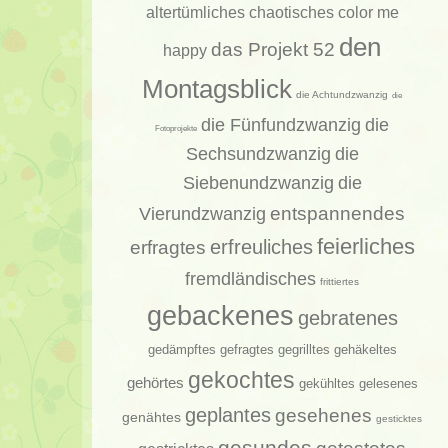
altertümliches
chaotisches
color me
den
das Projekt 52
happy
Montagsblick
die Achtundzwanzig
die
die Fünfundzwanzig
die
Fotoprojekte
Sechsundzwanzig
die
Siebenundzwanzig
die
entspannendes
Vierundzwanzig
feierliches
erfragtes
erfreuliches
fremdländisches
frittiertes
gebackenes
gebratenes
gedämpftes
gehäkeltes
gefragtes
gegrilltes
gekochtes
gehörtes
gelesenes
gekühltes
geplantes
gesehenes
genähtes
gesticktes
gesundes