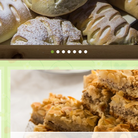
1
2
3
4
5
6
7