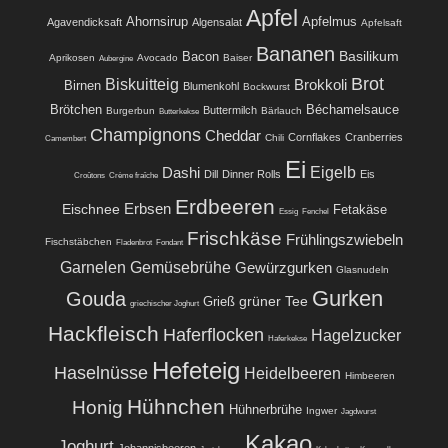
Apfel
Ahornsirup
Apfelmus
Agavendicksaft
Algensalat
Apfelsaft
Bananen
Basilikum
Bacon
Aprikosen
Avocado
Baiser
Aubergine
Brot
Biskuitteig
Brokkoli
Birnen
Blumenkohl
Bockwurst
Brötchen
Béchamelsauce
Buttermilch
Burgerbun
Bärlauch
Butterkekse
Champignons
Cheddar
Cornflakes
Cranberries
Chili
Camembert
Ei
Eigelb
Dashi
Dill
Dinner Rolls
Eis
Croûtons
Crème fraîche
Erdbeeren
Eischnee
Erbsen
Fetakäse
Essig
Fenchel
Frischkäse
Frühlingszwiebeln
Fischstäbchen
Fladenbrot
Fondant
Garnelen
Gemüsebrühe
Gewürzgurken
Glasnudeln
Gurken
Gouda
grüner Tee
Grieß
griechischer Joghurt
Hackfleisch
Haferflocken
Hagelzucker
Haferkekse
Hefeteig
Haselnüsse
Heidelbeeren
Himbeeren
Hühnchen
Honig
Hühnerbrühe
Ingwer
Jagdwurst
Kakao
Joghurt
Johannisbeeren