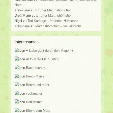
Note
shira-hime
zu
Erfurter Martinshörnchen
Droß Mario
zu
Erfurter Martinshörnchen
Nigel
zu
Tori Karaage – frittiertes Hühnchen
shira-hime
zu
Martinshörnchen – voll einfach!
Interessantes
♥ Liebe geht durch den Magen ♥
ALP-TRÄUME Südtirol
Backtrinchen
Bento Mania
Bento und mehr
cookmania
DerErfurter
Eltern vom Mars