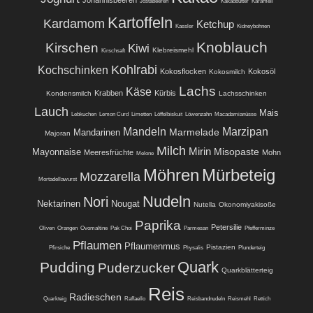
Jostabeeren
Kakaobutter
Karamell
Kartoffeln
Kardamom
Ketchup
Kassler
Kidneybohnen
Knoblauch
Kirschen
Kiwi
Klebreismehl
Kirschsaft
Kohlrabi
Kochschinken
Kokosflocken
Kokosöl
Kokosmilch
Lachs
Käse
Krabben
Kürbis
Kondensmilch
Lachsschinken
Lauch
Mais
Lebkuchen
Lemon Curd
Limetten
Löffelbiskuit
Löwenzahn
Macadamianüsse
Mandeln
Marzipan
Marmelade
Mandarinen
Majoran
Milch
Mirin
Misopaste
Mayonnaise
Meeresfrüchte
Mohn
Melone
Möhren
Mürbeteig
Mozzarella
Mortadellawurst
Nudeln
Nori
Nektarinen
Nougat
Nutella
Okonomiyakisoße
Paprika
Petersilie
Oliven
Orangen
Ovomaltine
Pak Choi
Parmesan
Pfefferminze
Pflaumen
Pflaumenmus
Pistazien
Pfirsiche
Physalis
Plunderteig
Quark
Pudding
Puderzucker
Quarkblätterteig
Reis
Radieschen
Quarkteig
Raffaello
Reisbandnudeln
Reismehl
Rettich