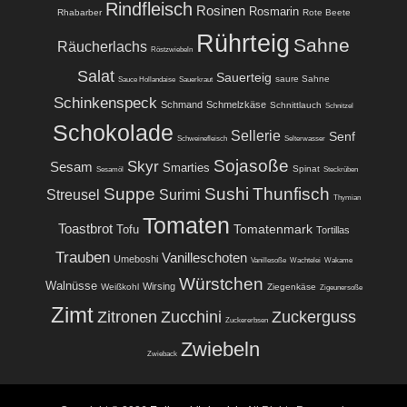
Rindfleisch
Rosinen
Rosmarin
Rhabarber
Rote Beete
Rührteig
Sahne
Räucherlachs
Röstzwiebeln
Salat
Sauerteig
saure Sahne
Sauce Hollandaise
Sauerkraut
Schinkenspeck
Schmand
Schmelzkäse
Schnittlauch
Schnitzel
Schokolade
Sellerie
Senf
Schweinefleisch
Selterwasser
Sojasoße
Skyr
Sesam
Smarties
Spinat
Sesamöl
Steckrüben
Suppe
Sushi
Thunfisch
Streusel
Surimi
Thymian
Tomaten
Toastbrot
Tomatenmark
Tofu
Tortillas
Trauben
Vanilleschoten
Umeboshi
Vanillesoße
Wachtelei
Wakame
Würstchen
Walnüsse
Wirsing
Weißkohl
Ziegenkäse
Zigeunersoße
Zimt
Zitronen
Zucchini
Zuckerguss
Zuckererbsen
Zwiebeln
Zwieback