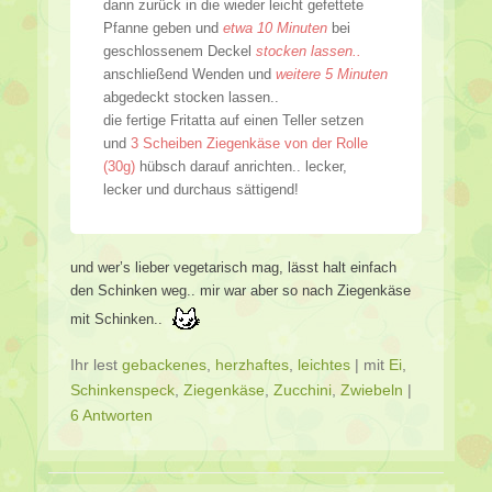
dann zurück in die wieder leicht gefettete
Pfanne geben und
etwa 10 Minuten
bei
geschlossenem Deckel
stocken lassen..
anschließend Wenden und
weitere 5 Minuten
abgedeckt stocken lassen..
die fertige Fritatta auf einen Teller setzen
und
3 Scheiben Ziegenkäse von der Rolle
(30g)
hübsch darauf anrichten.. lecker,
lecker und durchaus sättigend!
und wer’s lieber vegetarisch mag, lässt halt einfach
den Schinken weg.. mir war aber so nach Ziegenkäse
mit Schinken..
Ihr lest
gebackenes
,
herzhaftes
,
leichtes
|
mit
Ei
,
Schinkenspeck
,
Ziegenkäse
,
Zucchini
,
Zwiebeln
|
6 Antworten