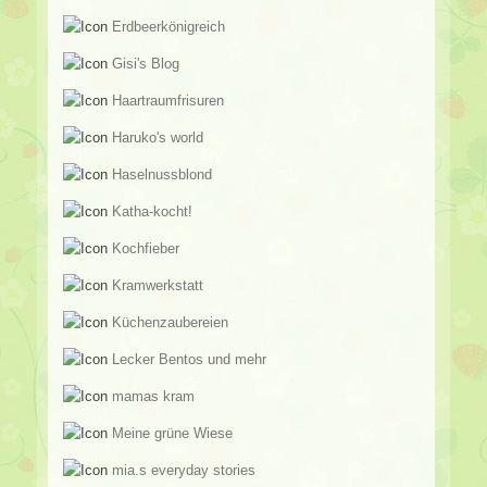
Erdbeerkönigreich
Gisi's Blog
Haartraumfrisuren
Haruko's world
Haselnussblond
Katha-kocht!
Kochfieber
Kramwerkstatt
Küchenzaubereien
Lecker Bentos und mehr
mamas kram
Meine grüne Wiese
mia.s everyday stories