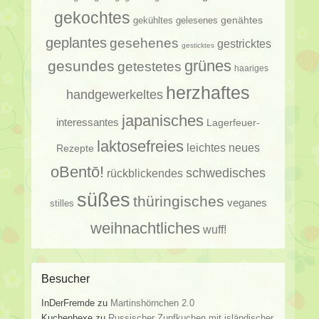
gekochtes
genähtes
gelesenes
gekühltes
geplantes
gesehenes
gestricktes
gesticktes
gesundes
grünes
getestetes
haariges
herzhaftes
handgewerkeltes
japanisches
interessantes
Lagerfeuer-
laktosefreies
leichtes
neues
Rezepte
oBentō!
schwedisches
rückblickendes
süßes
thüringisches
veganes
stilles
weihnachtliches
wuff!
Besucher
InDerFremde
zu
Martinshörnchen 2.0
Kuchenhexe
zu
Russischer Zupfkuchen mit isländischer