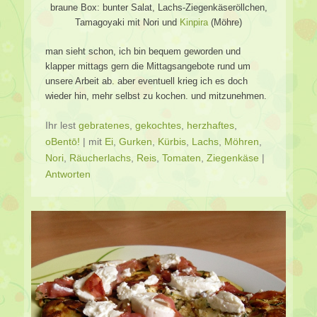
braune Box: bunter Salat, Lachs-Ziegenkäseröllchen,
Tamagoyaki mit Nori und
Kinpira
(Möhre)
man sieht schon, ich bin bequem geworden und
klapper mittags gern die Mittagsangebote rund um
unsere Arbeit ab. aber eventuell krieg ich es doch
wieder hin, mehr selbst zu kochen. und mitzunehmen.
Ihr lest
gebratenes
,
gekochtes
,
herzhaftes
,
oBentō!
|
mit
Ei
,
Gurken
,
Kürbis
,
Lachs
,
Möhren
,
Nori
,
Räucherlachs
,
Reis
,
Tomaten
,
Ziegenkäse
|
Antworten