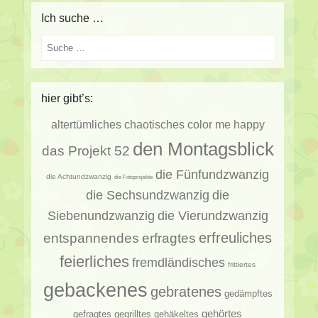
Ich suche …
Suche
hier gibt’s:
altertümliches
chaotisches
color me happy
den Montagsblick
das Projekt 52
die Fünfundzwanzig
die Achtundzwanzig
die Fotoprojekte
die Sechsundzwanzig
die
Siebenundzwanzig
die Vierundzwanzig
erfragtes
erfreuliches
entspannendes
feierliches
fremdländisches
frittiertes
gebackenes
gebratenes
gedämpftes
gehörtes
gehäkeltes
gefragtes
gegrilltes