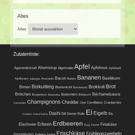
Altes
Altes
Zutatenliste:
Apfel
Ahornsirup
Apfelmus
Agavendicksaft
Algensalat
Apfelsaft
Bananen
Basilikum
Bacon
Aprikosen
Avocado
Baiser
Aubergine
Brot
Biskuitteig
Brokkoli
Birnen
Blumenkohl
Bockwurst
Brötchen
Béchamelsauce
Buttermilch
Burgerbun
Bärlauch
Butterkekse
Champignons
Cheddar
Cornflakes
Cranberries
Chili
Camembert
Ei
Eigelb
Dashi
Dill
Dinner Rolls
Eis
Croûtons
Crème fraîche
Erdbeeren
Eischnee
Erbsen
Fetakäse
Essig
Fenchel
Frischkäse
Frühlingszwiebeln
Fischstäbchen
Fladenbrot
Fondant