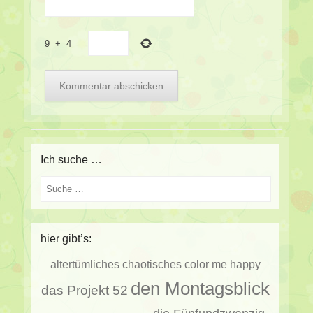
9
+
4
=
Ich suche …
Suche
hier gibt’s:
altertümliches
chaotisches
color me happy
den Montagsblick
das Projekt 52