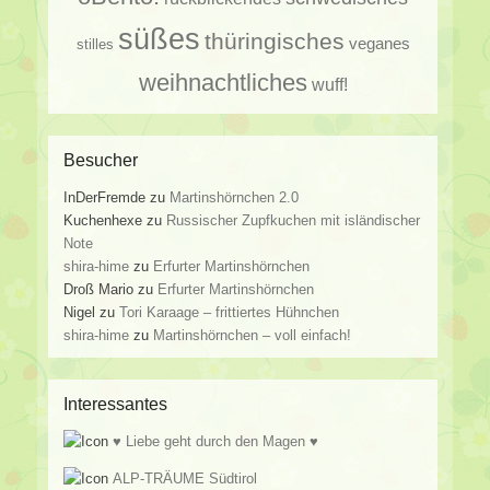
süßes
thüringisches
veganes
stilles
weihnachtliches
wuff!
Besucher
InDerFremde
zu
Martinshörnchen 2.0
Kuchenhexe
zu
Russischer Zupfkuchen mit isländischer
Note
shira-hime
zu
Erfurter Martinshörnchen
Droß Mario
zu
Erfurter Martinshörnchen
Nigel
zu
Tori Karaage – frittiertes Hühnchen
shira-hime
zu
Martinshörnchen – voll einfach!
Interessantes
♥ Liebe geht durch den Magen ♥
ALP-TRÄUME Südtirol