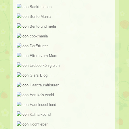
Backtrinchen
Bento Mania
Bento und mehr
cookmania
DerErfurter
Eltern vom Mars
Erdbeerkönigreich
Gisi's Blog
Haartraumfrisuren
Haruko's world
Haselnussblond
Katha-kocht!
Kochfieber