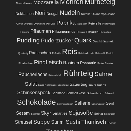
Möhren
Mürbeteig
Mozzarella
Mortadellawurst
Nudeln
Nori
Nektarinen
Nougat
Nutella
Okonomiyakisoße
Paprika
Petersilie
Oliven
Orangen
Ovomaltine
Pak Choi
Parmesan
Pfefferminze
Pflaumen
Pflaumenmus
Pistazien
Pfirsiche
Physalis
Plunderteig
Quark
Pudding
Puderzucker
Quarkblätterteig
Reis
Radieschen
Quarkteig
Raffaello
Reisbandnudeln
Reismehl
Rettich
Rindfleisch
Rosinen
Rosmarin
Rhabarber
Rote Beete
Rührteig
Sahne
Räucherlachs
Röstzwiebeln
Salat
Sauerteig
saure Sahne
Sauce Hollandaise
Sauerkraut
Schinkenspeck
Schmand
Schmelzkäse
Schnittlauch
Schnitzel
Schokolade
Sellerie
Senf
Schweinefleisch
Selterwasser
Sojasoße
Skyr
Sesam
Smarties
Spinat
Sesamöl
Steckrüben
Suppe
Sushi
Thunfisch
Streusel
Surimi
Thymian