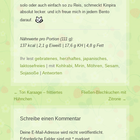
solo oder auch einfach so zu Reis, schmeckt Kinpira
absolut lecker. und ich freue mich in jedem Bento
darauf.
Nährwerte pro Portion (111 g):
137 kcal | 2,1 g Eiweiß | 17,6 g KH | 4,8 g Fett
Ihr lest
gebratenes
,
herzhaftes
,
japanisches
,
laktosefreies
|
mit
Kohlrabi
,
Mirin
,
Möhren
,
Sesam
,
Sojasoße
|
Antworten
Beitragsverzeichnis
←
Tori Karaage – frittiertes
Fließen-Blechkuchen mit
Hühnchen
Zitrone
→
Schreibe einen Kommentar
Deine E-Mail-Adresse wird nicht veröffentlicht.
Erforderliche Felder sind mit
*
markiert