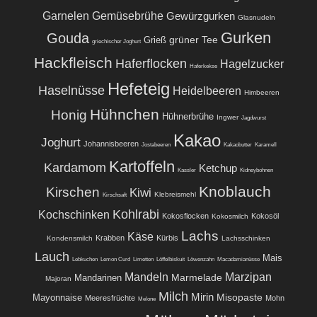
Garnelen
Gemüsebrühe
Gewürzgurken
Glasnudeln
Gurken
Gouda
grüner Tee
Grieß
griechischer Joghurt
Hackfleisch
Haferflocken
Hagelzucker
Haferkekse
Hefeteig
Haselnüsse
Heidelbeeren
Himbeeren
Hühnchen
Honig
Hühnerbrühe
Ingwer
Jagdwurst
Kakao
Joghurt
Johannisbeeren
Jostabeeren
Kakaobutter
Karamell
Kartoffeln
Kardamom
Ketchup
Kassler
Kidneybohnen
Knoblauch
Kirschen
Kiwi
Klebreismehl
Kirschsaft
Kohlrabi
Kochschinken
Kokosflocken
Kokosöl
Kokosmilch
Lachs
Käse
Krabben
Kürbis
Kondensmilch
Lachsschinken
Lauch
Mais
Lebkuchen
Lemon Curd
Limetten
Löffelbiskuit
Löwenzahn
Macadamianüsse
Mandeln
Marzipan
Marmelade
Mandarinen
Majoran
Milch
Mirin
Misopaste
Mayonnaise
Meeresfrüchte
Mohn
Melone