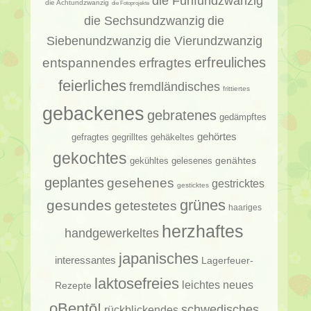
die Fünfundzwanzig
die Achtundzwanzig
die Fotoprojekte
die Sechsundzwanzig
die
Siebenundzwanzig
die Vierundzwanzig
erfragtes
erfreuliches
entspannendes
feierliches
fremdländisches
frittiertes
gebackenes
gebratenes
gedämpftes
gehörtes
gehäkeltes
gefragtes
gegrilltes
gekochtes
genähtes
gelesenes
gekühltes
geplantes
gesehenes
gestricktes
gesticktes
gesundes
grünes
getestetes
haariges
herzhaftes
handgewerkeltes
japanisches
interessantes
Lagerfeuer-
laktosefreies
leichtes
neues
Rezepte
oBentō!
schwedisches
rückblickendes