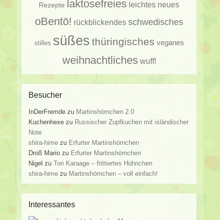
laktosefreies
leichtes
neues
Rezepte
oBentō!
schwedisches
rückblickendes
süßes
thüringisches
veganes
stilles
weihnachtliches
wuff!
Besucher
InDerFremde
zu
Martinshörnchen 2.0
Kuchenhexe
zu
Russischer Zupfkuchen mit isländischer
Note
shira-hime
zu
Erfurter Martinshörnchen
Droß Mario
zu
Erfurter Martinshörnchen
Nigel
zu
Tori Karaage – frittiertes Hühnchen
shira-hime
zu
Martinshörnchen – voll einfach!
Interessantes