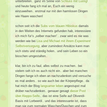
unterbreiten.. ganz im Sinne von
Schluss mit Lustig!
und heute fang ich mal an, Euch ein wenig
einzuweihen.. erstmal nur mit den harmlosen Dingen
wie Haare waschen!
schon seit ich die
Subs vom blauen Hibiskus
damals
in den Weiten des Internets gefunden hab, interessiere
ich mich für’s „selber machen“.. zwar wird es nie was
werden wie bei
Lisa und Michael mit ihrem
Experiment
Selbstversorgung
, aber zumindest Ansätze kann man
sich stets und ständig holen.. und sein Leben so ein
bisschen umgestalten..
klar, bin ich zu faul, alles selbst zu machen.. bei
vielem seh ich es auch nicht ein.. aber bei manchen
Dingen fange ich eben an nachzudenken und versuche
es mal anders.. so wie auch bei der Körperpflege.. da
hat mich der Blog
langsamer leben
angestupst mal
drüber nachzudenken.. genauer gesagt
dieser Post
über Aleppo-Seife
.. das ist eine Seife auf Olivenöl-
Basis mit Lorbeeröl.. und das interessante ist, dass
man sie zum normalen Waschen/Duschen und zum