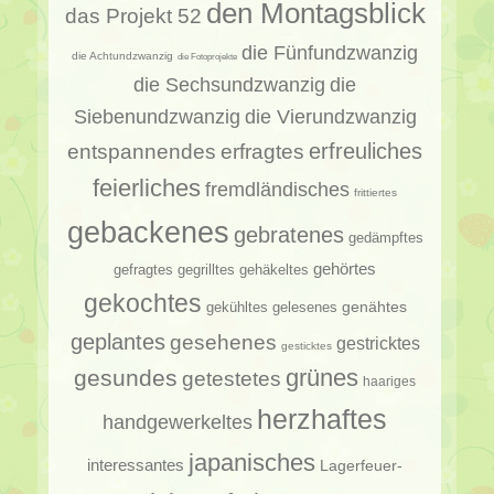
den Montagsblick
das Projekt 52
die Fünfundzwanzig
die Achtundzwanzig
die Fotoprojekte
die Sechsundzwanzig
die
Siebenundzwanzig
die Vierundzwanzig
erfragtes
erfreuliches
entspannendes
feierliches
fremdländisches
frittiertes
gebackenes
gebratenes
gedämpftes
gehörtes
gehäkeltes
gefragtes
gegrilltes
gekochtes
genähtes
gelesenes
gekühltes
geplantes
gesehenes
gestricktes
gesticktes
gesundes
grünes
getestetes
haariges
herzhaftes
handgewerkeltes
japanisches
interessantes
Lagerfeuer-