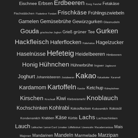
Erdbeeren
Eischnee
Erbsen
Fetakäse
Essig
Fenchel
Frischkäse
Frühlingszwiebeln
Fischstäbchen
Fladenbrot
Fondant
Garnelen
Gemüsebrühe
Gewürzgurken
Glasnudeln
Gurken
Gouda
grüner Tee
Grieß
griechischer Joghurt
Hackfleisch
Haferflocken
Hagelzucker
Haferkekse
Hefeteig
Haselnüsse
Heidelbeeren
Himbeeren
Hühnchen
Honig
Hühnerbrühe
Ingwer
Jagdwurst
Kakao
Joghurt
Johannisbeeren
Jostabeeren
Kakaobutter
Karamell
Kartoffeln
Kardamom
Ketchup
Kassler
Kidneybohnen
Knoblauch
Kirschen
Kiwi
Klebreismehl
Kirschsaft
Kohlrabi
Kochschinken
Kokosflocken
Kokosöl
Kokosmilch
Lachs
Käse
Krabben
Kürbis
Kondensmilch
Lachsschinken
Lauch
Mais
Lebkuchen
Lemon Curd
Limetten
Löffelbiskuit
Löwenzahn
Macadamianüsse
Mandeln
Marzipan
Marmelade
Mandarinen
Majoran