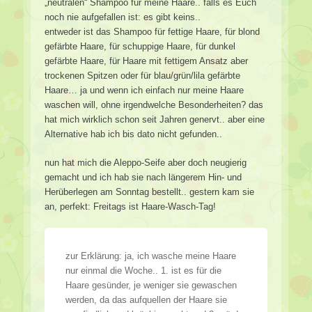
„neutralen“ Shampoo für meine Haare.. falls es Euch
noch nie aufgefallen ist: es gibt keins..
entweder ist das Shampoo für fettige Haare, für blond
gefärbte Haare, für schuppige Haare, für dunkel
gefärbte Haare, für Haare mit fettigem Ansatz aber
trockenen Spitzen oder für blau/grün/lila gefärbte
Haare… ja und wenn ich einfach nur meine Haare
waschen will, ohne irgendwelche Besonderheiten? das
hat mich wirklich schon seit Jahren genervt.. aber eine
Alternative hab ich bis dato nicht gefunden..
nun hat mich die Aleppo-Seife aber doch neugierig
gemacht und ich hab sie nach längerem Hin- und
Herüberlegen am Sonntag bestellt.. gestern kam sie
an, perfekt: Freitags ist Haare-Wasch-Tag!
zur Erklärung: ja, ich wasche meine Haare
nur einmal die Woche.. 1. ist es für die
Haare gesünder, je weniger sie gewaschen
werden, da das aufquellen der Haare sie