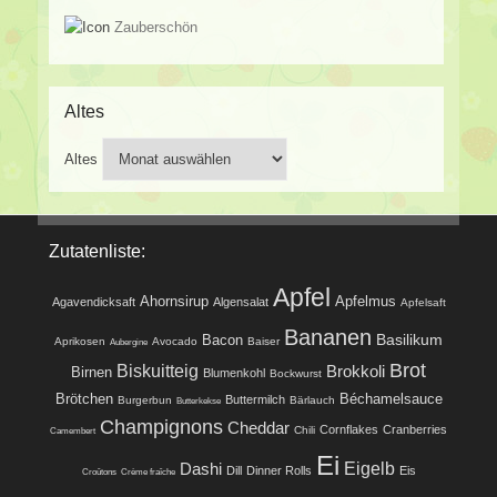
Zauberschön
Altes
Altes
Zutatenliste:
Apfel
Ahornsirup
Apfelmus
Agavendicksaft
Algensalat
Apfelsaft
Bananen
Basilikum
Bacon
Aprikosen
Avocado
Baiser
Aubergine
Brot
Biskuitteig
Brokkoli
Birnen
Blumenkohl
Bockwurst
Brötchen
Béchamelsauce
Buttermilch
Burgerbun
Bärlauch
Butterkekse
Champignons
Cheddar
Cornflakes
Cranberries
Chili
Camembert
Ei
Eigelb
Dashi
Dill
Dinner Rolls
Eis
Croûtons
Crème fraîche