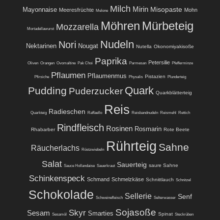
Milch
Mirin
Misopaste
Mayonnaise
Meeresfrüchte
Mohn
Melone
Möhren
Mürbeteig
Mozzarella
Mortadellawurst
Nudeln
Nori
Nektarinen
Nougat
Nutella
Okonomiyakisoße
Paprika
Petersilie
Oliven
Orangen
Ovomaltine
Pak Choi
Parmesan
Pfefferminze
Pflaumen
Pflaumenmus
Pistazien
Pfirsiche
Physalis
Plunderteig
Quark
Pudding
Puderzucker
Quarkblätterteig
Reis
Radieschen
Quarkteig
Raffaello
Reisbandnudeln
Reismehl
Rettich
Rindfleisch
Rosinen
Rosmarin
Rhabarber
Rote Beete
Rührteig
Sahne
Räucherlachs
Röstzwiebeln
Salat
Sauerteig
saure Sahne
Sauce Hollandaise
Sauerkraut
Schinkenspeck
Schmand
Schmelzkäse
Schnittlauch
Schnitzel
Schokolade
Sellerie
Senf
Schweinefleisch
Selterwasser
Sojasoße
Skyr
Sesam
Smarties
Spinat
Sesamöl
Steckrüben