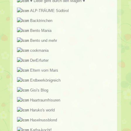
♥ Liebe geht durch den Magen ♥
ALP-TRÄUME Südtirol
Backtrinchen
Bento Mania
Bento und mehr
cookmania
DerErfurter
Eltern vom Mars
Erdbeerkönigreich
Gisi's Blog
Haartraumfrisuren
Haruko's world
Haselnussblond
Katha-kocht!