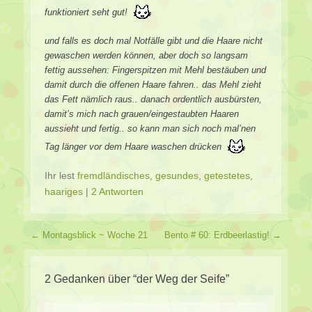
funktioniert seht gut!
und falls es doch mal Notfälle gibt und die Haare nicht
gewaschen werden können, aber doch so langsam
fettig aussehen: Fingerspitzen mit Mehl bestäuben und
damit durch die offenen Haare fahren.. das Mehl zieht
das Fett nämlich raus.. danach ordentlich ausbürsten,
damit’s mich nach grauen/eingestaubten Haaren
aussieht und fertig.. so kann man sich noch mal’nen
Tag länger vor dem Haare waschen drücken
Ihr lest
fremdländisches
,
gesundes
,
getestetes
,
haariges
|
2 Antworten
Beitragsverzeichnis
←
Montagsblick ~ Woche 21
Bento # 60: Erdbeerlastig!
→
2 Gedanken über “
der Weg der Seife
”