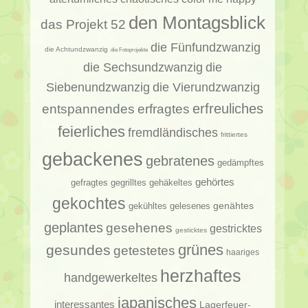
den Montagsblick
das Projekt 52
die Fünfundzwanzig
die Achtundzwanzig
die Fotoprojekte
die Sechsundzwanzig
die
Siebenundzwanzig
die Vierundzwanzig
erfragtes
erfreuliches
entspannendes
feierliches
fremdländisches
frittiertes
gebackenes
gebratenes
gedämpftes
gehörtes
gehäkeltes
gefragtes
gegrilltes
gekochtes
genähtes
gelesenes
gekühltes
geplantes
gesehenes
gestricktes
gesticktes
gesundes
grünes
getestetes
haariges
herzhaftes
handgewerkeltes
japanisches
interessantes
Lagerfeuer-