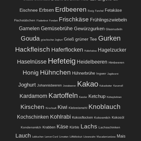
Erdbeeren
Eischnee
Erbsen
Fetakäse
Essig
Fenchel
Frischkäse
Frühlingszwiebeln
Fischstäbchen
Fladenbrot
Fondant
Garnelen
Gemüsebrühe
Gewürzgurken
Glasnudeln
Gurken
Gouda
grüner Tee
Grieß
griechischer Joghurt
Hackfleisch
Haferflocken
Hagelzucker
Haferkekse
Hefeteig
Haselnüsse
Heidelbeeren
Himbeeren
Hühnchen
Honig
Hühnerbrühe
Ingwer
Jagdwurst
Kakao
Joghurt
Johannisbeeren
Jostabeeren
Kakaobutter
Karamell
Kartoffeln
Kardamom
Ketchup
Kassler
Kidneybohnen
Knoblauch
Kirschen
Kiwi
Klebreismehl
Kirschsaft
Kohlrabi
Kochschinken
Kokosflocken
Kokosöl
Kokosmilch
Lachs
Käse
Krabben
Kürbis
Kondensmilch
Lachsschinken
Lauch
Mais
Lebkuchen
Lemon Curd
Limetten
Löffelbiskuit
Löwenzahn
Macadamianüsse