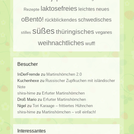
laktosefreies
leichtes
neues
Rezepte
oBentō!
schwedisches
rückblickendes
süßes
thüringisches
veganes
stilles
weihnachtliches
wuff!
Besucher
InDerFremde
zu
Martinshörnchen 2.0
Kuchenhexe
zu
Russischer Zupfkuchen mit isländischer
Note
shira-hime
zu
Erfurter Martinshörnchen
Droß Mario
zu
Erfurter Martinshörnchen
Nigel
zu
Tori Karaage – frittiertes Hühnchen
shira-hime
zu
Martinshörnchen – voll einfach!
Interessantes