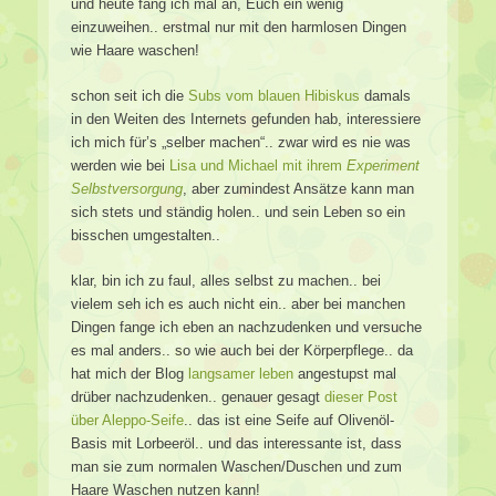
und heute fang ich mal an, Euch ein wenig
einzuweihen.. erstmal nur mit den harmlosen Dingen
wie Haare waschen!
schon seit ich die
Subs vom blauen Hibiskus
damals
in den Weiten des Internets gefunden hab, interessiere
ich mich für’s „selber machen“.. zwar wird es nie was
werden wie bei
Lisa und Michael mit ihrem
Experiment
Selbstversorgung
, aber zumindest Ansätze kann man
sich stets und ständig holen.. und sein Leben so ein
bisschen umgestalten..
klar, bin ich zu faul, alles selbst zu machen.. bei
vielem seh ich es auch nicht ein.. aber bei manchen
Dingen fange ich eben an nachzudenken und versuche
es mal anders.. so wie auch bei der Körperpflege.. da
hat mich der Blog
langsamer leben
angestupst mal
drüber nachzudenken.. genauer gesagt
dieser Post
über Aleppo-Seife
.. das ist eine Seife auf Olivenöl-
Basis mit Lorbeeröl.. und das interessante ist, dass
man sie zum normalen Waschen/Duschen und zum
Haare Waschen nutzen kann!