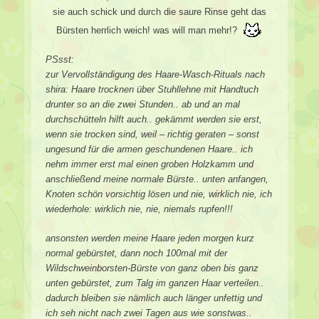
sie auch schick und durch die saure Rinse geht das
Bürsten herrlich weich! was will man mehr!?
PSsst:
zur Vervollständigung des Haare-Wasch-Rituals nach
shira: Haare trocknen über Stuhllehne mit Handtuch
drunter so an die zwei Stunden.. ab und an mal
durchschütteln hilft auch.. gekämmt werden sie erst,
wenn sie trocken sind, weil – richtig geraten – sonst
ungesund für die armen geschundenen Haare.. ich
nehm immer erst mal einen groben Holzkamm und
anschließend meine normale Bürste.. unten anfangen,
Knoten schön vorsichtig lösen und nie, wirklich nie, ich
wiederhole: wirklich nie, nie, niemals rupfen!!!
ansonsten werden meine Haare jeden morgen kurz
normal gebürstet, dann noch 100mal mit der
Wildschweinborsten-Bürste von ganz oben bis ganz
unten gebürstet, zum Talg im ganzen Haar verteilen..
dadurch bleiben sie nämlich auch länger unfettig und
ich seh nicht nach zwei Tagen aus wie sonstwas..