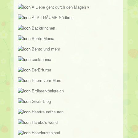
♥ Liebe geht durch den Magen ♥
ALP-TRÄUME Südtirol
Backtrinchen
Bento Mania
Bento und mehr
cookmania
DerErfurter
Eltern vom Mars
Erdbeerkönigreich
Gisi's Blog
Haartraumfrisuren
Haruko's world
Haselnussblond