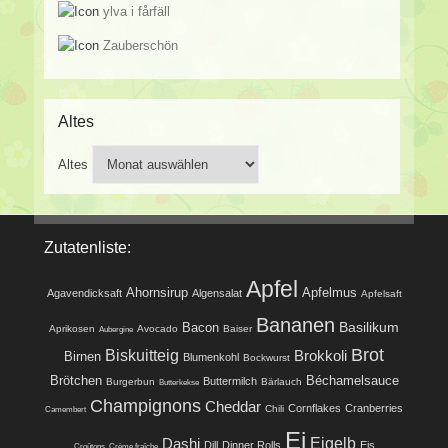
ylva i fårfäll
Zauberschön
Altes
Altes
Zutatenliste:
Apfel
Ahornsirup
Apfelmus
Agavendicksaft
Algensalat
Apfelsaft
Bananen
Basilikum
Bacon
Aprikosen
Avocado
Baiser
Aubergine
Brot
Biskuitteig
Brokkoli
Birnen
Blumenkohl
Bockwurst
Brötchen
Béchamelsauce
Buttermilch
Burgerbun
Bärlauch
Butterkekse
Champignons
Cheddar
Cornflakes
Cranberries
Chili
Camembert
Ei
Eigelb
Dashi
Dill
Dinner Rolls
Eis
Croûtons
Crème fraîche