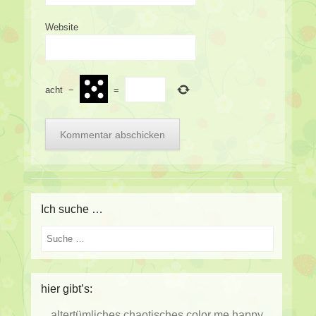
Website
acht
−
=
Ich suche …
Suche
hier gibt’s:
altertümliches
chaotisches
color me happy