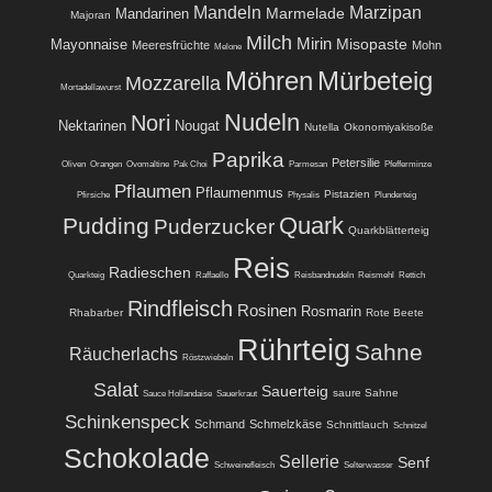
Mandeln
Marzipan
Marmelade
Mandarinen
Majoran
Milch
Mirin
Misopaste
Mayonnaise
Meeresfrüchte
Mohn
Melone
Möhren
Mürbeteig
Mozzarella
Mortadellawurst
Nudeln
Nori
Nektarinen
Nougat
Nutella
Okonomiyakisoße
Paprika
Petersilie
Oliven
Orangen
Ovomaltine
Pak Choi
Parmesan
Pfefferminze
Pflaumen
Pflaumenmus
Pistazien
Pfirsiche
Physalis
Plunderteig
Quark
Pudding
Puderzucker
Quarkblätterteig
Reis
Radieschen
Quarkteig
Raffaello
Reisbandnudeln
Reismehl
Rettich
Rindfleisch
Rosinen
Rosmarin
Rhabarber
Rote Beete
Rührteig
Sahne
Räucherlachs
Röstzwiebeln
Salat
Sauerteig
saure Sahne
Sauce Hollandaise
Sauerkraut
Schinkenspeck
Schmand
Schmelzkäse
Schnittlauch
Schnitzel
Schokolade
Sellerie
Senf
Schweinefleisch
Selterwasser