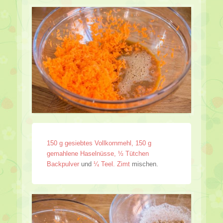
150 g gesiebtes Vollkornmehl, 150 g
gemahlene Haselnüsse, ½ Tütchen
Backpulver
und
¼ Teel. Zimt
mischen.