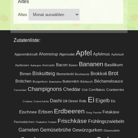
Altes
Altes
Zutatenliste:
Apfel
Ahornsirup
Apfelmus
Agavendicksaft
Algensalat
Apfelsaft
Bananen
Basilikum
Bacon
Aprikosen
Avocado
Baiser
Aubergine
Brot
Biskuitteig
Brokkoli
Birnen
Blumenkohl
Bockwurst
Brötchen
Béchamelsauce
Buttermilch
Burgerbun
Bärlauch
Butterkekse
Champignons
Cheddar
Cornflakes
Cranberries
Chili
Camembert
Ei
Eigelb
Dashi
Dill
Dinner Rolls
Eis
Croûtons
Crème fraîche
Erdbeeren
Eischnee
Erbsen
Fetakäse
Essig
Fenchel
Frischkäse
Frühlingszwiebeln
Fischstäbchen
Fladenbrot
Fondant
Garnelen
Gemüsebrühe
Gewürzgurken
Glasnudeln