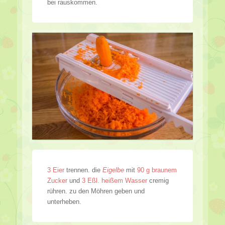
bei rauskommen.
3 Eier
trennen. die
Eigelbe
mit
90 g braunem
Zucker
und
3 Eßl. heißem Wasser
cremig
rühren. zu den Möhren geben und
unterheben.