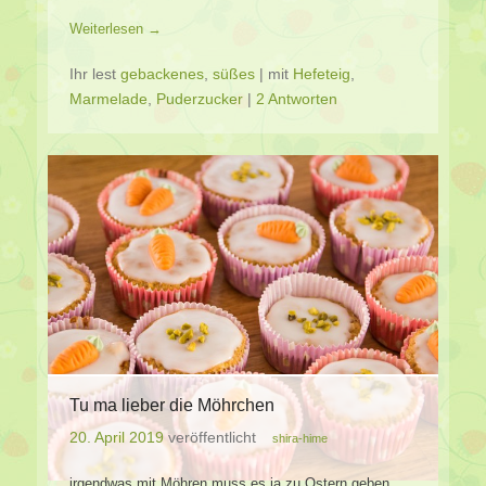
Weiterlesen →
Ihr lest
gebackenes
,
süßes
|
mit
Hefeteig
,
Marmelade
,
Puderzucker
|
2 Antworten
Tu ma lieber die Möhrchen
20. April 2019
veröffentlicht
shira-hime
irgendwas mit Möhren muss es ja zu Ostern geben,