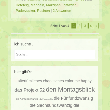
Hefeteig
,
Mandeln
,
Marzipan
,
Pistazien
,
Puderzucker
,
Rosinen
|
2 Antworten
Beitragsverzeichnis
Seite 1 von 4
1
2
3
4
»
Ich suche …
Suche
hier gibt’s:
altertümliches
chaotisches
color me happy
den Montagsblick
das Projekt 52
die Fünfundzwanzig
die Achtundzwanzig
die Fotoprojekte
die Sechsundzwanzig
die