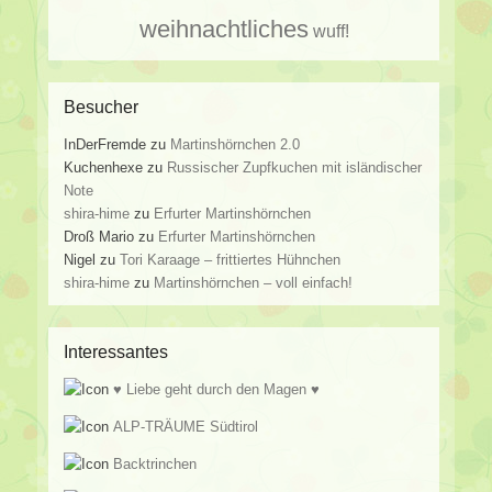
weihnachtliches
wuff!
Besucher
InDerFremde
zu
Martinshörnchen 2.0
Kuchenhexe
zu
Russischer Zupfkuchen mit isländischer
Note
shira-hime
zu
Erfurter Martinshörnchen
Droß Mario
zu
Erfurter Martinshörnchen
Nigel
zu
Tori Karaage – frittiertes Hühnchen
shira-hime
zu
Martinshörnchen – voll einfach!
Interessantes
♥ Liebe geht durch den Magen ♥
ALP-TRÄUME Südtirol
Backtrinchen