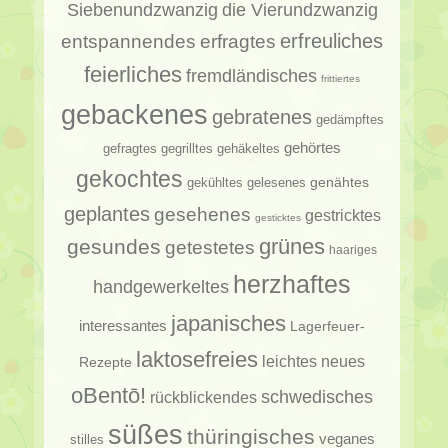
Siebenundzwanzig
die Vierundzwanzig
erfragtes
erfreuliches
entspannendes
feierliches
fremdländisches
frittiertes
gebackenes
gebratenes
gedämpftes
gehörtes
gehäkeltes
gefragtes
gegrilltes
gekochtes
genähtes
gelesenes
gekühltes
geplantes
gesehenes
gestricktes
gesticktes
gesundes
grünes
getestetes
haariges
herzhaftes
handgewerkeltes
japanisches
interessantes
Lagerfeuer-
laktosefreies
leichtes
neues
Rezepte
oBentō!
schwedisches
rückblickendes
süßes
thüringisches
veganes
stilles