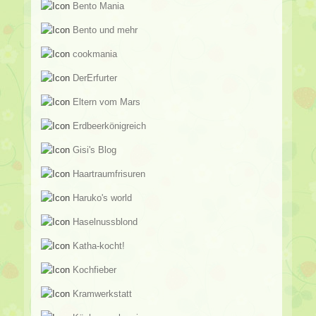
Bento Mania
Bento und mehr
cookmania
DerErfurter
Eltern vom Mars
Erdbeerkönigreich
Gisi's Blog
Haartraumfrisuren
Haruko's world
Haselnussblond
Katha-kocht!
Kochfieber
Kramwerkstatt