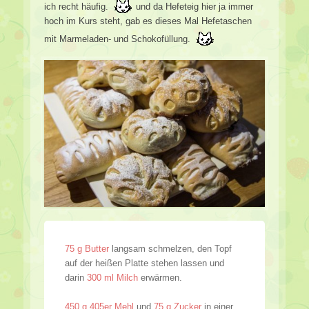
ich recht häufig.
und da Hefeteig hier ja immer
hoch im Kurs steht, gab es dieses Mal Hefetaschen
mit Marmeladen- und Schokofüllung.
75 g Butter
langsam schmelzen, den Topf
auf der heißen Platte stehen lassen und
darin
300 ml Milch
erwärmen.
450 g 405er Mehl
und
75 g Zucker
in einer