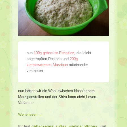
nun
100g gehackte Pistazien,
die leicht
abgetropften Rosinen und
200g
zimmerwarmes Marzipan
miteinander
verkneten..
nun hätten wir die Wahl zwischen klassischem
Marzipanstollen und der Shira-kann-nicht-Lesen-
Variante..
Weiterlesen →
Ihr lest
gebackenes
,
süßes
,
weihnachtliches
|
mit