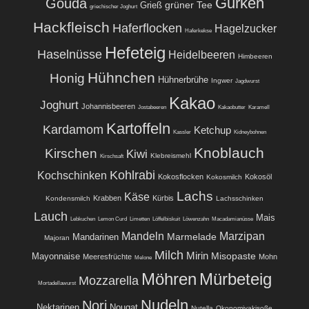
Gurken
Gouda
grüner Tee
Grieß
griechischer Joghurt
Hackfleisch
Haferflocken
Hagelzucker
Haferkekse
Hefeteig
Haselnüsse
Heidelbeeren
Himbeeren
Hühnchen
Honig
Hühnerbrühe
Ingwer
Jagdwurst
Kakao
Joghurt
Johannisbeeren
Jostabeeren
Kakaobutter
Karamell
Kartoffeln
Kardamom
Ketchup
Kassler
Kidneybohnen
Knoblauch
Kirschen
Kiwi
Klebreismehl
Kirschsaft
Kohlrabi
Kochschinken
Kokosflocken
Kokosöl
Kokosmilch
Lachs
Käse
Krabben
Kürbis
Kondensmilch
Lachsschinken
Lauch
Mais
Lebkuchen
Lemon Curd
Limetten
Löffelbiskuit
Löwenzahn
Macadamianüsse
Mandeln
Marzipan
Marmelade
Mandarinen
Majoran
Milch
Mirin
Misopaste
Mayonnaise
Meeresfrüchte
Mohn
Melone
Möhren
Mürbeteig
Mozzarella
Mortadellawurst
Nudeln
Nori
Nektarinen
Nougat
Nutella
Okonomiyakisoße