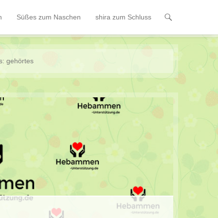
n
Süßes zum Naschen
shira zum Schluss
s:
gehörtes