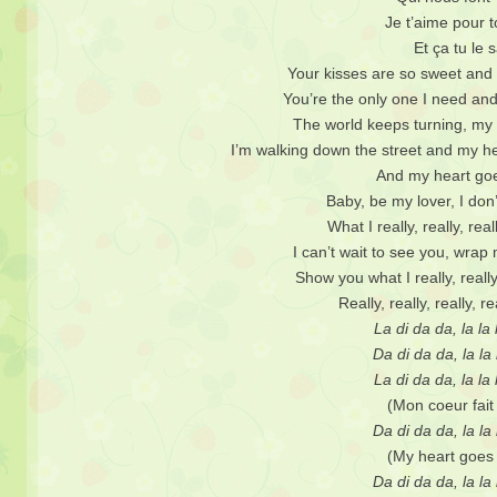
Je t’aime pour t
Et ça tu le s
Your kisses are so sweet an
You’re the only one I need a
The world keeps turning, my
I’m walking down the street and my 
And my heart g
Baby, be my lover, I don
What I really, really, real
I can’t wait to see you, wra
Show you what I really, really, 
Really, really, really, 
La di da da, la la l
Da di da da, la la l
La di da da, la la l
(Mon coeur fai
Da di da da, la la l
(My heart goes
Da di da da, la la l