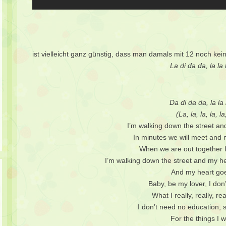
ist vielleicht ganz günstig, dass man damals mit 12 noch k
La di da da, la la l
Da di da da, la la l
(La, la, la, la, la
I’m walking down the street a
In minutes we will meet and
When we are out together I
I’m walking down the street and my 
And my heart g
Baby, be my lover, I don
What I really, really, re
I don’t need no education, 
For the things I