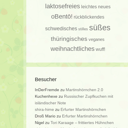
laktosefreies
leichtes
neues
oBentō!
rückblickendes
süßes
schwedisches
stilles
thüringisches
veganes
weihnachtliches
wuff!
Besucher
InDerFremde
zu
Martinshörnchen 2.0
Kuchenhexe
zu
Russischer Zupfkuchen mit
isländischer Note
shira-hime
zu
Erfurter Martinshörnchen
Droß Mario
zu
Erfurter Martinshörnchen
Nigel
zu
Tori Karaage – frittiertes Hühnchen