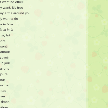
’t want no other
ly want, it’s true
p my arms around you
lly wanna do
a la la la
a la la la
, la, la)
sent
 senti
n amour
 savoir
un jour
errons
jours
our
toucher
peau
êver
 rimes
vibrer