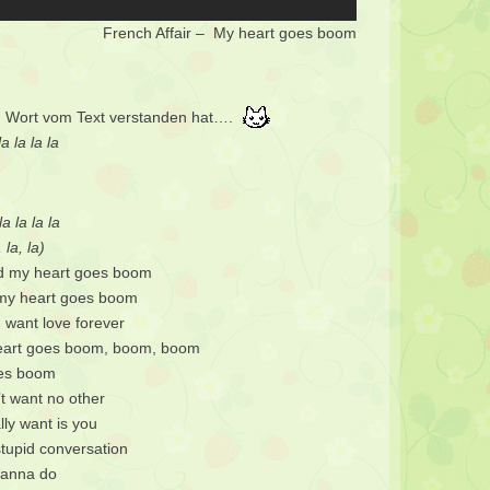
French Affair – My heart goes boom
ein Wort vom Text verstanden hat….
a la la la
a la la la
, la, la)
nd my heart goes boom
 my heart goes boom
 want love forever
heart goes boom, boom, boom
oes boom
’t want no other
ally want is you
stupid conversation
 wanna do