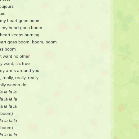
oujours
ais
d my heart goes boom
nd my heart goes boom
 heart keeps burning
heart goes boom, boom, boom
oes boom
’t want no other
ly want, it’s true
p my arms around you
really, really, really
really wanna do
a la la la
a la la la
a la la la
t boom)
a la la la
 boom)
a la la la