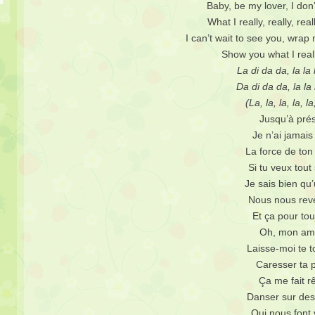
Baby, be my lover, I don
What I really, really, real
I can’t wait to see you, wra
Show you what I rea
La di da da, la la l
Da di da da, la la l
(La, la, la, la, la
Jusqu’à pré
Je n’ai jamais
La force de to
Si tu veux tout
Je sais bien qu’
Nous nous rev
Et ça pour tou
Oh, mon am
Laisse-moi te 
Caresser ta 
Ça me fait r
Danser sur des
Qui nous font 