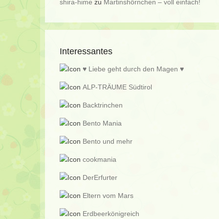
shira-hime
zu
Martinshörnchen – voll einfach!
Interessantes
♥ Liebe geht durch den Magen ♥
ALP-TRÄUME Südtirol
Backtrinchen
Bento Mania
Bento und mehr
cookmania
DerErfurter
Eltern vom Mars
Erdbeerkönigreich