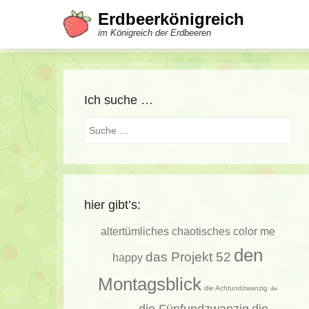
Erdbeerkönigreich
im Königreich der Erdbeeren
Ich suche …
Suche
hier gibt’s:
altertümliches
chaotisches
color me
den
das Projekt 52
happy
Montagsblick
die Achtundzwanzig
die
die Fünfundzwanzig