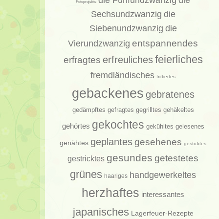
die
Fotoprojekte
Sechsundzwanzig
die
Siebenundzwanzig
die
entspannendes
Vierundzwanzig
feierliches
erfragtes
erfreuliches
fremdländisches
frittiertes
gebackenes
gebratenes
gedämpftes
gehäkeltes
gefragtes
gegrilltes
gekochtes
gehörtes
gelesenes
gekühltes
geplantes
gesehenes
genähtes
gesticktes
gesundes
getestetes
gestricktes
grünes
handgewerkeltes
haariges
herzhaftes
interessantes
japanisches
Lagerfeuer-Rezepte