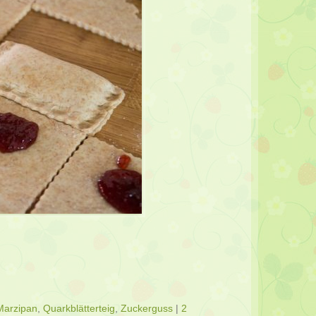
Marzipan
,
Quarkblätterteig
,
Zuckerguss
|
2