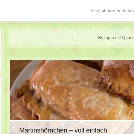
Herzhaftes zum Futter
Hauptmenü
Springe zum Inhalt
Rezepte mit
Quarkb
Martinshörnchen – voll einfach!