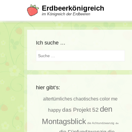
Erdbeerkönigreich
im Königreich der Erdbeeren
Ich suche …
Suche
hier gibt’s:
altertümliches
chaotisches
color me
den
das Projekt 52
happy
Montagsblick
die Achtundzwanzig
die
die Fünfundzwanzig