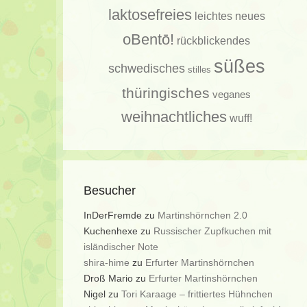
laktosefreies
leichtes
neues
oBentō!
rückblickendes
süßes
schwedisches
stilles
thüringisches
veganes
weihnachtliches
wuff!
Besucher
InDerFremde
zu
Martinshörnchen 2.0
Kuchenhexe
zu
Russischer Zupfkuchen mit
isländischer Note
shira-hime
zu
Erfurter Martinshörnchen
Droß Mario
zu
Erfurter Martinshörnchen
Nigel
zu
Tori Karaage – frittiertes Hühnchen