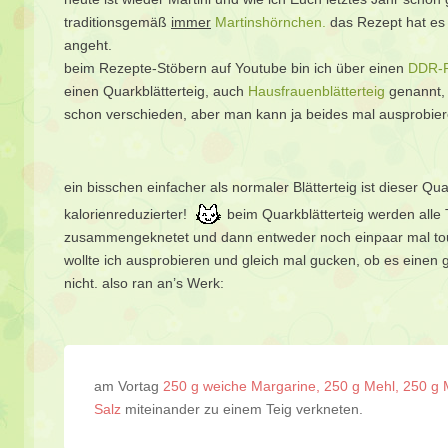
traditionsgemäß
immer
Martinshörnchen.
das Rezept hat es m
angeht.
beim Rezepte-Stöbern auf Youtube bin ich über einen
DDR-R
einen Quarkblätterteig, auch
Hausfrauenblätterteig
genannt, v
schon verschieden, aber man kann ja beides mal ausprobier
ein bisschen einfacher als normaler Blätterteig ist dieser Qua
kalorienreduzierter!
beim Quarkblätterteig werden alle 
zusammengeknetet und dann entweder noch einpaar mal touri
wollte ich ausprobieren und gleich mal gucken, ob es einen 
nicht. also ran an’s Werk:
am Vortag
250 g weiche Margarine, 250 g Mehl, 250 g 
Salz
miteinander zu einem Teig verkneten.