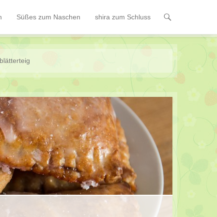
n
Süßes zum Naschen
shira zum Schluss
lätterteig