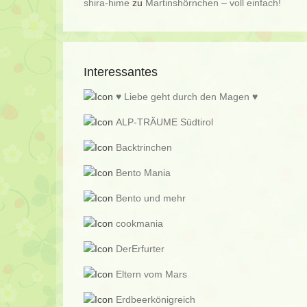
shira-hime
zu
Martinshörnchen – voll einfach!
Interessantes
♥ Liebe geht durch den Magen ♥
ALP-TRÄUME Südtirol
Backtrinchen
Bento Mania
Bento und mehr
cookmania
DerErfurter
Eltern vom Mars
Erdbeerkönigreich