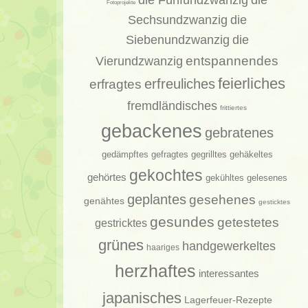
die
Fotoprojekte
Sechsundzwanzig
die
Siebenundzwanzig
die
entspannendes
Vierundzwanzig
feierliches
erfragtes
erfreuliches
fremdländisches
frittiertes
gebackenes
gebratenes
gedämpftes
gehäkeltes
gefragtes
gegrilltes
gekochtes
gehörtes
gelesenes
gekühltes
geplantes
gesehenes
genähtes
gesticktes
gesundes
getestetes
gestricktes
grünes
handgewerkeltes
haariges
herzhaftes
interessantes
japanisches
Lagerfeuer-Rezepte