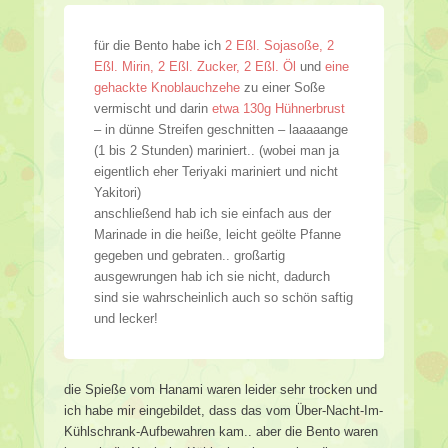
für die Bento habe ich
2 Eßl. Sojasoße, 2
Eßl. Mirin, 2 Eßl. Zucker, 2 Eßl. Öl
und
eine
gehackte Knoblauchzehe
zu einer Soße
vermischt und darin
etwa 130g Hühnerbrust
– in dünne Streifen geschnitten – laaaaange
(1 bis 2 Stunden) mariniert.. (wobei man ja
eigentlich eher Teriyaki mariniert und nicht
Yakitori)
anschließend hab ich sie einfach aus der
Marinade in die heiße, leicht geölte Pfanne
gegeben und gebraten.. großartig
ausgewrungen hab ich sie nicht, dadurch
sind sie wahrscheinlich auch so schön saftig
und lecker!
die Spieße vom Hanami waren leider sehr trocken und
ich habe mir eingebildet, dass das vom Über-Nacht-Im-
Kühlschrank-Aufbewahren kam.. aber die Bento waren