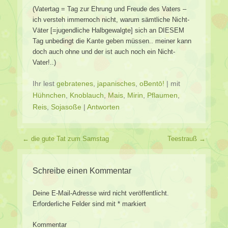
(Vatertag = Tag zur Ehrung und Freude des Vaters –
ich versteh immernoch nicht, warum sämtliche Nicht-
Väter [=jugendliche Halbgewalgte] sich an DIESEM
Tag unbedingt die Kante geben müssen.. meiner kann
doch auch ohne und der ist auch noch ein Nicht-
Vater!..)
Ihr lest
gebratenes
,
japanisches
,
oBentō!
|
mit
Hühnchen
,
Knoblauch
,
Mais
,
Mirin
,
Pflaumen
,
Reis
,
Sojasoße
|
Antworten
Beitragsverzeichnis
←
die gute Tat zum Samstag
Teestrauß
→
Schreibe einen Kommentar
Deine E-Mail-Adresse wird nicht veröffentlicht.
Erforderliche Felder sind mit
*
markiert
Kommentar