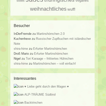
veganes
stilles
weihnachtliches
wuff!
Besucher
InDerFremde
zu
Martinshörnchen 2.0
Kuchenhexe
zu
Russischer Zupfkuchen mit isländischer
Note
shira-hime
zu
Erfurter Martinshörnchen
Droß Mario
zu
Erfurter Martinshörnchen
Nigel
zu
Tori Karaage – frittiertes Hühnchen
shira-hime
zu
Martinshörnchen – voll einfach!
Interessantes
♥ Liebe geht durch den Magen ♥
ALP-TRÄUME Südtirol
Backtrinchen