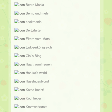
Bento Mania
Bento und mehr
cookmania
DerErfurter
Eltern vom Mars
Erdbeerkönigreich
Gisi's Blog
Haartraumfrisuren
Haruko's world
Haselnussblond
Katha-kocht!
Kochfieber
Kramwerkstatt