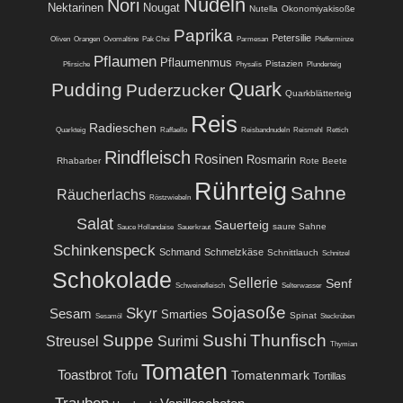
Nudeln
Nori
Nektarinen
Nougat
Nutella
Okonomiyakisoße
Paprika
Petersilie
Oliven
Orangen
Ovomaltine
Pak Choi
Parmesan
Pfefferminze
Pflaumen
Pflaumenmus
Pistazien
Pfirsiche
Physalis
Plunderteig
Quark
Pudding
Puderzucker
Quarkblätterteig
Reis
Radieschen
Quarkteig
Raffaello
Reisbandnudeln
Reismehl
Rettich
Rindfleisch
Rosinen
Rosmarin
Rhabarber
Rote Beete
Rührteig
Sahne
Räucherlachs
Röstzwiebeln
Salat
Sauerteig
saure Sahne
Sauce Hollandaise
Sauerkraut
Schinkenspeck
Schmand
Schmelzkäse
Schnittlauch
Schnitzel
Schokolade
Sellerie
Senf
Schweinefleisch
Selterwasser
Sojasoße
Skyr
Sesam
Smarties
Spinat
Sesamöl
Steckrüben
Suppe
Sushi
Thunfisch
Streusel
Surimi
Thymian
Tomaten
Toastbrot
Tomatenmark
Tofu
Tortillas