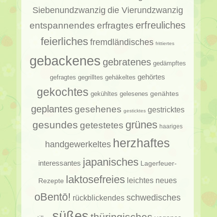
Siebenundzwanzig
die Vierundzwanzig
erfragtes
erfreuliches
entspannendes
feierliches
fremdländisches
frittiertes
gebackenes
gebratenes
gedämpftes
gehörtes
gehäkeltes
gefragtes
gegrilltes
gekochtes
genähtes
gelesenes
gekühltes
geplantes
gesehenes
gestricktes
gesticktes
gesundes
grünes
getestetes
haariges
herzhaftes
handgewerkeltes
japanisches
interessantes
Lagerfeuer-
laktosefreies
leichtes
neues
Rezepte
oBentō!
schwedisches
rückblickendes
süßes
thüringisches