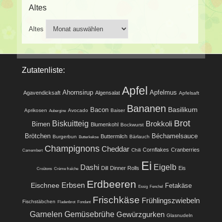
Altes
Altes
Zutatenliste:
Apfel
Ahornsirup
Apfelmus
Agavendicksaft
Algensalat
Apfelsaft
Bananen
Basilikum
Bacon
Aprikosen
Avocado
Baiser
Aubergine
Brot
Biskuitteig
Brokkoli
Birnen
Blumenkohl
Bockwurst
Brötchen
Béchamelsauce
Buttermilch
Burgerbun
Bärlauch
Butterkekse
Champignons
Cheddar
Cornflakes
Cranberries
Chili
Camembert
Ei
Eigelb
Dashi
Dill
Dinner Rolls
Eis
Croûtons
Crème fraîche
Erdbeeren
Eischnee
Erbsen
Fetakäse
Essig
Fenchel
Frischkäse
Frühlingszwiebeln
Fischstäbchen
Fladenbrot
Fondant
Garnelen
Gemüsebrühe
Gewürzgurken
Glasnudeln