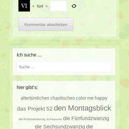
+
fünf
=
Ich suche …
Suche
hier gibt’s:
altertümliches
chaotisches
color me happy
den Montagsblick
das Projekt 52
die Fünfundzwanzig
die Achtundzwanzig
die Fotoprojekte
die Sechsundzwanzig
die