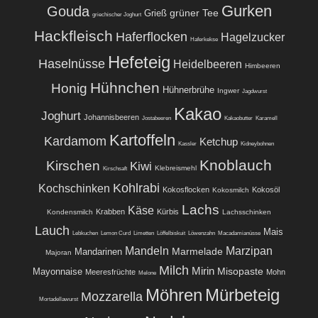
Gurken
Gouda
grüner Tee
Grieß
griechischer Joghurt
Hackfleisch
Haferflocken
Hagelzucker
Haferkekse
Hefeteig
Haselnüsse
Heidelbeeren
Himbeeren
Hühnchen
Honig
Hühnerbrühe
Ingwer
Jagdwurst
Kakao
Joghurt
Johannisbeeren
Jostabeeren
Kakaobutter
Karamell
Kartoffeln
Kardamom
Ketchup
Kassler
Kidneybohnen
Knoblauch
Kirschen
Kiwi
Klebreismehl
Kirschsaft
Kohlrabi
Kochschinken
Kokosflocken
Kokosöl
Kokosmilch
Lachs
Käse
Krabben
Kürbis
Kondensmilch
Lachsschinken
Lauch
Mais
Lebkuchen
Lemon Curd
Limetten
Löffelbiskuit
Löwenzahn
Macadamianüsse
Mandeln
Marzipan
Marmelade
Mandarinen
Majoran
Milch
Mirin
Misopaste
Mayonnaise
Meeresfrüchte
Mohn
Melone
Möhren
Mürbeteig
Mozzarella
Mortadellawurst