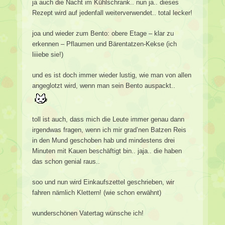
ja auch die Nacht im Kühlschrank.. nun ja.. dieses
Rezept wird auf jedenfall weiterverwendet.. total lecker!
joa und wieder zum Bento: obere Etage – klar zu
erkennen – Pflaumen und Bärentatzen-Kekse (ich
liiiebe sie!)
und es ist doch immer wieder lustig, wie man von allen
angeglotzt wird, wenn man sein Bento auspackt..
toll ist auch, dass mich die Leute immer genau dann
irgendwas fragen, wenn ich mir grad’nen Batzen Reis
in den Mund geschoben hab und mindestens drei
Minuten mit Kauen beschäftigt bin.. jaja.. die haben
das schon genial raus..
soo und nun wird Einkaufszettel geschrieben, wir
fahren nämlich Klettern! (wie schon erwähnt)
wunderschönen Vatertag wünsche ich!