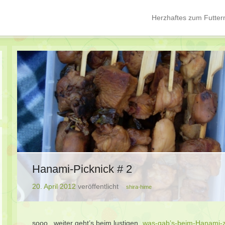
Herzhaftes zum Futter
Hauptmenü
Springe zum Inhalt
Hanami-Picknick # 2
20. April 2012
veröffentlicht
shira-hime
sooo.. weiter geht’s beim lustigen
„was-gab’s-beim-Hanami-