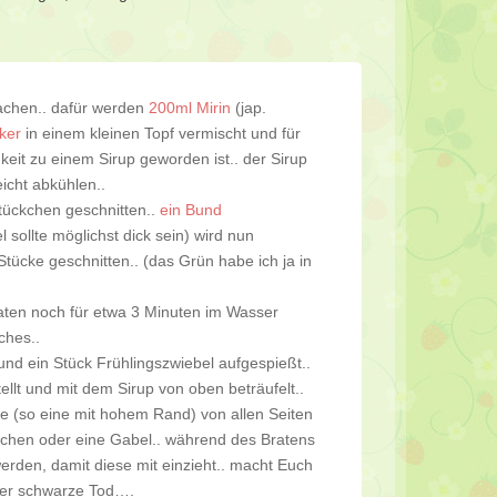
 machen.. dafür werden
200ml Mirin
(jap.
ker
in einem kleinen Topf vermischt und für
keit zu einem Sirup geworden ist.. der Sirup
eicht abkühlen..
ückchen geschnitten..
ein Bund
sollte möglichst dick sein) wird nun
ücke geschnitten.. (das Grün habe ich ja in
ten noch für etwa 3 Minuten im Wasser
ches..
d ein Stück Frühlingszwiebel aufgespießt..
llt und mit dem Sirup von oben beträufelt..
ne (so eine mit hohem Rand) von allen Seiten
chen oder eine Gabel.. während des Bratens
rden, damit diese mit einzieht.. macht Euch
der schwarze Tod….