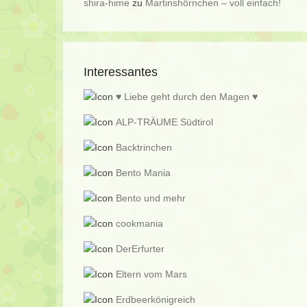
shira-hime
zu
Martinshörnchen – voll einfach!
Interessantes
♥ Liebe geht durch den Magen ♥
ALP-TRÄUME Südtirol
Backtrinchen
Bento Mania
Bento und mehr
cookmania
DerErfurter
Eltern vom Mars
Erdbeerkönigreich