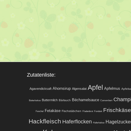
Zutatenliste:
Apfel
Ahornsirup
Apfelmus
Agavendicksaft
Algensalat
Apfelsa
Champ
Béchamelsauce
Buttermilch
Bärlauch
Butterkekse
Camembert
Frischkäse
Fetakäse
Fischstäbchen
Fenchel
Fladenbrot
Fondant
Hackfleisch
Haferflocken
Hagelzucke
Haferkekse