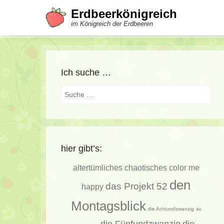
Erdbeerkönigreich
im Königreich der Erdbeeren
Ich suche …
Suche
hier gibt’s:
altertümliches
chaotisches
color me
den
das Projekt 52
happy
Montagsblick
die Achtundzwanzig
die
die Fünfundzwanzig