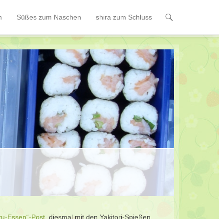
n
Süßes zum Naschen
shira zum Schluss
zu-Essen“-Post
, diesmal mit den Yakitori-Spießen..