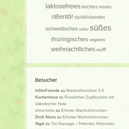
laktosefreies
leichtes
neues
oBentō!
rückblickendes
süßes
schwedisches
stilles
thüringisches
veganes
weihnachtliches
wuff!
Besucher
InDerFremde
zu
Martinshörnchen 2.0
Kuchenhexe
zu
Russischer Zupfkuchen mit
isländischer Note
shira-hime
zu
Erfurter Martinshörnchen
Droß Mario
zu
Erfurter Martinshörnchen
Nigel
zu
Tori Karaage – frittiertes Hühnchen