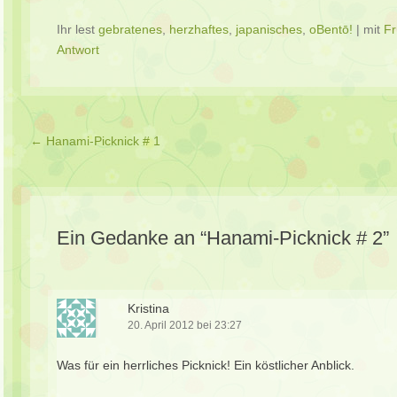
Ihr lest
gebratenes
,
herzhaftes
,
japanisches
,
oBentō!
|
mit
Fr
Antwort
Beitragsverzeichnis
←
Hanami-Picknick # 1
Ein Gedanke an “
Hanami-Picknick # 2
”
Kristina
20. April 2012 bei 23:27
Was für ein herrliches Picknick! Ein köstlicher Anblick.