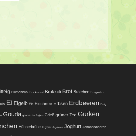
Brot
tteig
Brokkoli
Brötchen
Blumenkohl
Bockwurst
Burgerbun
Ei
Erdbeeren
Eigelb
Eischnee
Erbsen
olls
Eis
Essig
Gurken
Gouda
grüner Tee
Grieß
ln
griechischer Joghurt
nchen
Joghurt
Hühnerbrühe
Johannisbeeren
Ingwer
Jagdwurst