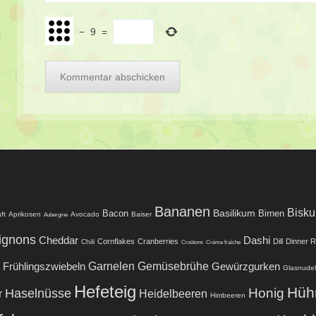
−
9
=
Bananen
Biskui
Basilikum
Bacon
Birnen
ft
Aprikosen
Avocado
Baiser
Aubergine
ignons
Cheddar
Dashi
Cornflakes
Cranberries
Dill
Dinner R
Chili
Croûtons
Crème fraîche
Garnelen
Frühlingszwiebeln
Gemüsebrühe
Gewürzgurken
Glasnude
Hefeteig
Hüh
Honig
Haselnüsse
r
Heidelbeeren
Himbeeren