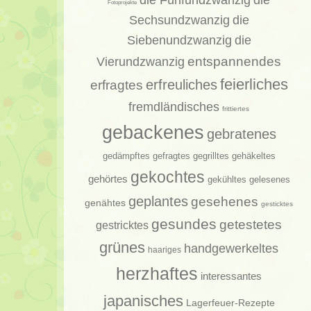
die
Fotoprojekte
Sechsundzwanzig
die
Siebenundzwanzig
die
entspannendes
Vierundzwanzig
feierliches
erfragtes
erfreuliches
fremdländisches
frittiertes
gebackenes
gebratenes
gedämpftes
gehäkeltes
gefragtes
gegrilltes
gekochtes
gehörtes
gelesenes
gekühltes
geplantes
gesehenes
genähtes
gesticktes
gesundes
getestetes
gestricktes
grünes
handgewerkeltes
haariges
herzhaftes
interessantes
japanisches
Lagerfeuer-Rezepte