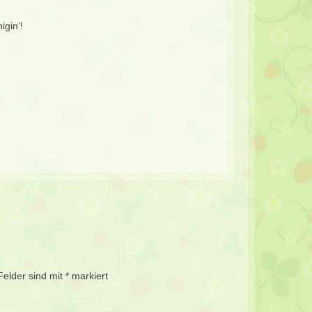
gin‘!
Felder sind mit
*
markiert