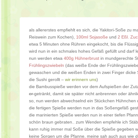
als allererstes empfiehlt es sich, die Yakitori-Soße zu
Reiswein zum Kochen),
100ml Sojasoße
und
2 Eßl. Zuc
etwa 5 Minuten ohne Rühren eingekocht, bis die Flüssig
wird nun in ein schmales hohes Gefäß gefüllt und darf l
nun werden etwa
400g Hühnerbrust
in mundgerechte St
Frühlingszwiebeln
(das weiße Ende der Frühlingszwiebel 
gewaschen und die weißen Enden in zwei Finger dicke St
die Sushi gerollt –
wir erinnern uns
)
die Bambusspieße werden vor dem Aufspießen der Zuta
er
getränkt, damit sie später nicht anbrennen oder ähnli
so, nun werden abwechselnd ein Stückchen Hühnchen un
die fertigen Spieße werden nun in das Soßengefäß geste
die marinierten Spieße werden nun in einer tiefen Pfan
schön braun gebraten.. zum Wenden empfehle ich Stäb
kann ruhig immer mal Soße über die Spieße gegeben we
keine Sorgen um die Pfanne, meine sah auch aus wie 