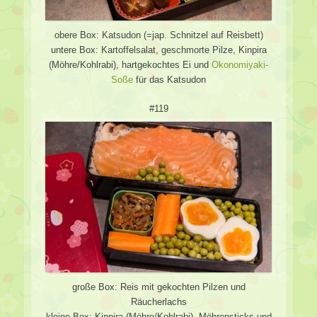
obere Box: Katsudon (=jap. Schnitzel auf Reisbett)
untere Box: Kartoffelsalat, geschmorte Pilze, Kinpira
(Möhre/Kohlrabi), hartgekochtes Ei und
Okonomiyaki-
Soße
für das Katsudon
#119
große Box: Reis mit gekochten Pilzen und
Räucherlachs
kleine Box: Kinpira (Möhre/Kohlrabi), Möhrensticks und