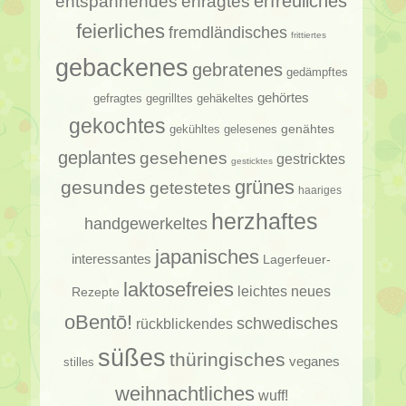
erfragtes
erfreuliches
entspannendes
feierliches
fremdländisches
frittiertes
gebackenes
gebratenes
gedämpftes
gehörtes
gehäkeltes
gefragtes
gegrilltes
gekochtes
genähtes
gelesenes
gekühltes
geplantes
gesehenes
gestricktes
gesticktes
gesundes
grünes
getestetes
haariges
herzhaftes
handgewerkeltes
japanisches
interessantes
Lagerfeuer-
laktosefreies
leichtes
neues
Rezepte
oBentō!
schwedisches
rückblickendes
süßes
thüringisches
veganes
stilles
weihnachtliches
wuff!