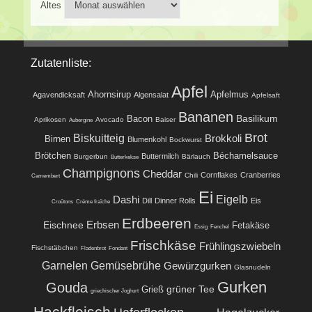
Altes
Zutatenliste:
Apfel
Ahornsirup
Apfelmus
Agavendicksaft
Algensalat
Apfelsaft
Bananen
Basilikum
Bacon
Aprikosen
Avocado
Baiser
Aubergine
Brot
Biskuitteig
Brokkoli
Birnen
Blumenkohl
Bockwurst
Brötchen
Béchamelsauce
Buttermilch
Burgerbun
Bärlauch
Butterkekse
Champignons
Cheddar
Cornflakes
Cranberries
Chili
Camembert
Ei
Eigelb
Dashi
Dill
Dinner Rolls
Eis
Croûtons
Crème fraîche
Erdbeeren
Eischnee
Erbsen
Fetakäse
Essig
Fenchel
Frischkäse
Frühlingszwiebeln
Fischstäbchen
Fladenbrot
Fondant
Garnelen
Gemüsebrühe
Gewürzgurken
Glasnudeln
Gurken
Gouda
grüner Tee
Grieß
griechischer Joghurt
Hackfleisch