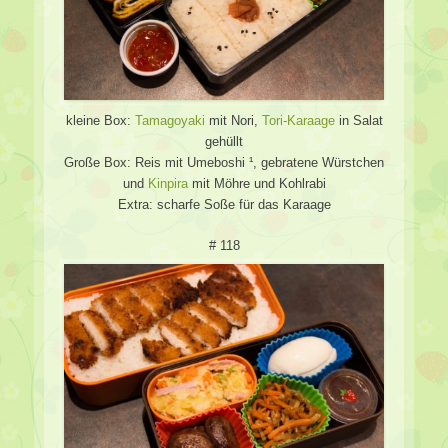
kleine Box:
Tamagoyaki
mit Nori,
Tori-Karaage
in Salat
gehüllt
Große Box: Reis mit Umeboshi ¹, gebratene Würstchen
und
Kinpira
mit Möhre und Kohlrabi
Extra: scharfe Soße für das Karaage
# 118