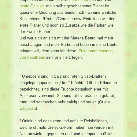
bento-Daisuki
. mein selbstgeschriebener Planer ist
quasi eine Mischung aus beiden. ich hab eine ähnliche
Kohlenhydrat/Protein/Gemüse usw. Einteilung wie der
erste Planer und noch so Zusätze wie die Farben wie
der zweite Planer.
und wer sich an sich mit der Materie Bento mal mehr
beschäftigen und mehr Farbe und Leben in seine Bento
bringen will, dem kann ich diese
Zusammenfassung
von Foodfreak
sehr ans Herz legen.
¹ Umeboshi sind in Salz und roten Shiso-Blättern
eingelegte japanische „Ume“-Früchte. Oft als Pflaumen
bezeichnet, sind diese Früchte botanisch eher mit
Aprikosen verwandt. Sie sind rot bis bräunlich gefärbt,
rund und schmecken sehr salzig und sauer. (Quelle:
wikipedia
)
² Onigiri sind gesalzene und gefüllte Reisbällchen,
welche oftmals Dreiecks-Form haben. sie werden mit
Nori umwickelt gegessen und sind in Japan so üblich,