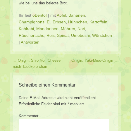
wie bei uns das belegte Brot.
Ihr lest
oBentō!
|
mit
Apfel
,
Bananen
,
Champignons
,
Ei
,
Erbsen
,
Hühnchen
,
Kartoffeln
,
Kohlrabi
,
Mandarinen
,
Möhren
,
Nori
,
Räucherlachs
,
Reis
,
Spinat
,
Umeboshi
,
Würstchen
|
Antworten
Beitragsverzeichnis
←
Onigiri: Shio Nori Cheese
Onigiri: Yaki-Miso-Onigiri
→
nach Tadokoro-chan
Schreibe einen Kommentar
Deine E-Mail-Adresse wird nicht veröffentlicht.
Erforderliche Felder sind mit
*
markiert
Kommentar