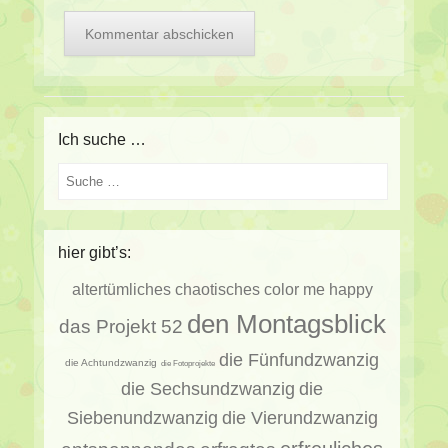
Ich suche …
Suche
hier gibt’s:
altertümliches
chaotisches
color me happy
den Montagsblick
das Projekt 52
die Fünfundzwanzig
die Achtundzwanzig
die Fotoprojekte
die Sechsundzwanzig
die
Siebenundzwanzig
die Vierundzwanzig