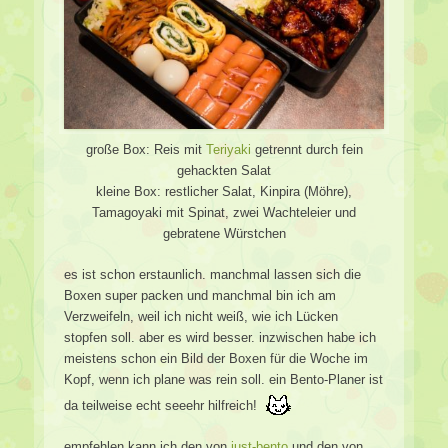
große Box: Reis mit
Teriyaki
getrennt durch fein
gehackten Salat
kleine Box: restlicher Salat, Kinpira (Möhre),
Tamagoyaki mit Spinat, zwei Wachteleier und
gebratene Würstchen
es ist schon erstaunlich. manchmal lassen sich die
Boxen super packen und manchmal bin ich am
Verzweifeln, weil ich nicht weiß, wie ich Lücken
stopfen soll. aber es wird besser. inzwischen habe ich
meistens schon ein Bild der Boxen für die Woche im
Kopf, wenn ich plane was rein soll. ein Bento-Planer ist
da teilweise echt seeehr hilfreich!
empfehlen kann ich den von
just-bento
und den von