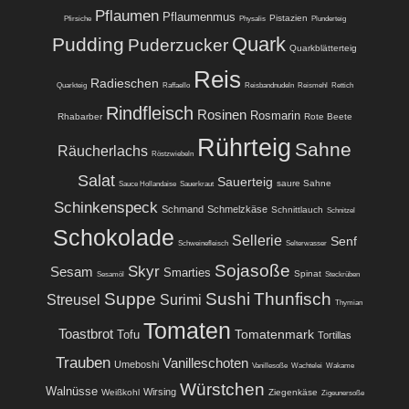
Pflaumen
Pflaumenmus
Pistazien
Pfirsiche
Physalis
Plunderteig
Quark
Pudding
Puderzucker
Quarkblätterteig
Reis
Radieschen
Quarkteig
Raffaello
Reisbandnudeln
Reismehl
Rettich
Rindfleisch
Rosinen
Rosmarin
Rhabarber
Rote Beete
Rührteig
Sahne
Räucherlachs
Röstzwiebeln
Salat
Sauerteig
saure Sahne
Sauce Hollandaise
Sauerkraut
Schinkenspeck
Schmand
Schmelzkäse
Schnittlauch
Schnitzel
Schokolade
Sellerie
Senf
Schweinefleisch
Selterwasser
Sojasoße
Skyr
Sesam
Smarties
Spinat
Sesamöl
Steckrüben
Suppe
Sushi
Thunfisch
Streusel
Surimi
Thymian
Tomaten
Toastbrot
Tomatenmark
Tofu
Tortillas
Trauben
Vanilleschoten
Umeboshi
Vanillesoße
Wachtelei
Wakame
Würstchen
Walnüsse
Wirsing
Weißkohl
Ziegenkäse
Zigeunersoße