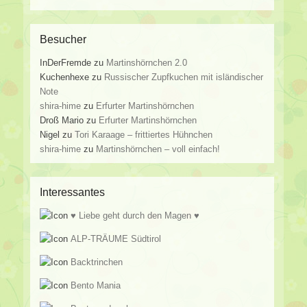
Besucher
InDerFremde
zu
Martinshörnchen 2.0
Kuchenhexe
zu
Russischer Zupfkuchen mit isländischer
Note
shira-hime
zu
Erfurter Martinshörnchen
Droß Mario
zu
Erfurter Martinshörnchen
Nigel
zu
Tori Karaage – frittiertes Hühnchen
shira-hime
zu
Martinshörnchen – voll einfach!
Interessantes
♥ Liebe geht durch den Magen ♥
ALP-TRÄUME Südtirol
Backtrinchen
Bento Mania