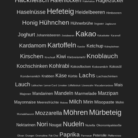
Haferflocken
Hagelzucker
Haferkekse
Hefeteig
Haselnüsse
Heidelbeeren
Himbeeren
Hühnchen
Honig
Hühnerbrühe
Ingwer
Jagdwurst
Kakao
Joghurt
Johannisbeeren
Jostabeeren
Kakaobutter
Karamell
Kartoffeln
Kardamom
Ketchup
Kassler
Kidneybohnen
Knoblauch
Kirschen
Kiwi
Klebreismehl
Kirschsaft
Kohlrabi
Kochschinken
Kokosflocken
Kokosöl
Kokosmilch
Lachs
Käse
Krabben
Kürbis
Kondensmilch
Lachsschinken
Lauch
Mais
Lebkuchen
Lemon Curd
Limetten
Löffelbiskuit
Löwenzahn
Macadamianüsse
Mandeln
Marzipan
Marmelade
Mandarinen
Majoran
Milch
Mirin
Misopaste
Mayonnaise
Meeresfrüchte
Mohn
Melone
Möhren
Mürbeteig
Mozzarella
Mortadellawurst
Nudeln
Nori
Nektarinen
Nougat
Nutella
Okonomiyakisoße
Paprika
Petersilie
Oliven
Orangen
Ovomaltine
Pak Choi
Parmesan
Pfefferminze