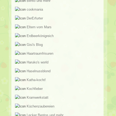
Bento und mehr
cookmania
DerErfurter
Eltern vom Mars
Erdbeerkönigreich
Gisi's Blog
Haartraumfrisuren
Haruko's world
Haselnussblond
Katha-kocht!
Kochfieber
Kramwerkstatt
Küchenzaubereien
Lecker Bentos und mehr