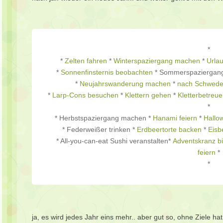
*
*
Zelten fahren
*
Winterspaziergang machen
*
Urla
*
Sonnenfinsternis beobachten
* Sommerspaziergan
*
Neujahrswanderung machen
*
nach Schwede
*
Larp-Cons besuchen
*
Klettern gehen
*
Kletterbetreu
*
* Herbstspaziergang machen *
Hanami feiern
*
Hallo
* Federweißer trinken *
Erdbeertorte backen
*
Eisb
* All-you-can-eat Sushi veranstalten*
Adventskranz b
feiern
*
*
ja, es wird jedes Jahr eins mehr.. aber gut so, ohne Ziele h