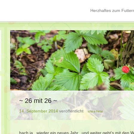
Herzhaftes zum Futter
Hauptmenü
Springe zum Inhalt
~ 26 mit 26 ~
14. September 2014
veröffentlicht
shira-hime
hach ja.. wieder ein neues Jahr.. und weiter geht’s mit den