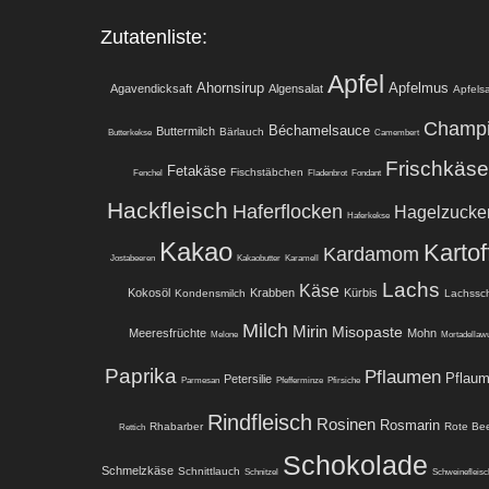
Zutatenliste:
Apfel
Ahornsirup
Apfelmus
Agavendicksaft
Algensalat
Apfelsa
Champ
Béchamelsauce
Buttermilch
Bärlauch
Butterkekse
Camembert
Frischkäse
Fetakäse
Fischstäbchen
Fenchel
Fladenbrot
Fondant
Hackfleisch
Haferflocken
Hagelzucke
Haferkekse
Kakao
Kartof
Kardamom
Jostabeeren
Kakaobutter
Karamell
Lachs
Käse
Kokosöl
Krabben
Kürbis
Kondensmilch
Lachssc
Milch
Mirin
Misopaste
Meeresfrüchte
Mohn
Melone
Mortadellawu
Paprika
Pflaumen
Pflau
Petersilie
Parmesan
Pfefferminze
Pfirsiche
Rindfleisch
Rosinen
Rosmarin
Rhabarber
Rote Be
Rettich
Schokolade
Schmelzkäse
Schnittlauch
Schnitzel
Schweinefleisc