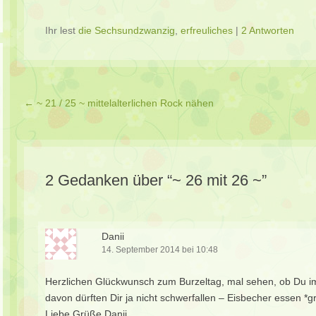
Ihr lest
die Sechsundzwanzig
,
erfreuliches
|
2 Antworten
Beitragsverzeichnis
←
~ 21 / 25 ~ mittelalterlichen Rock nähen
2 Gedanken über “
~ 26 mit 26 ~
”
Danii
14. September 2014 bei 10:48
Herzlichen Glückwunsch zum Burzeltag, mal sehen, ob Du im 
davon dürften Dir ja nicht schwerfallen – Eisbecher essen *gr
Liebe Grüße Danii