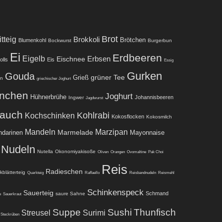
Brot
tteig
Brokkoli
Brötchen
Blumenkohl
Bockwurst
Burgerbun
Ei
Erdbeeren
Eigelb
Eischnee
Erbsen
olls
Eis
Essig
Gurken
Gouda
grüner Tee
Grieß
ln
griechischer Joghurt
nchen
Joghurt
Hühnerbrühe
Johannisbeeren
Ingwer
Jagdwurst
lauch
Kohlrabi
Kochschinken
Kokosflocken
Kokosmilch
Mandeln
Marzipan
Marmelade
darinen
Mayonnaise
Nudeln
Nutella
Okonomiyakisoße
Oliven
Orangen
Ovomaltine
Pak Choi
Reis
Radieschen
kblätterteig
Quarkteig
Raffaello
Reisbandnudeln
Reismehl
Schinkenspeck
Sauerteig
Schmand
saure Sahne
e
Sauerkraut
Suppe
Sushi
Thunfisch
Streusel
Surimi
Steckrüben