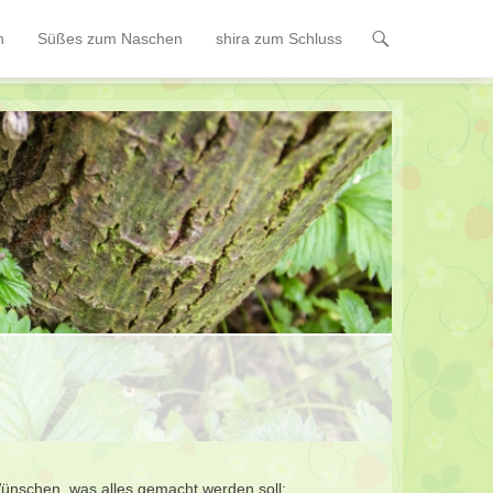
n
Süßes zum Naschen
shira zum Schluss
 Wünschen, was alles gemacht werden soll: