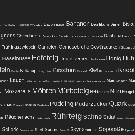
Bananen
Biskui
Basilikum
Bacon
Birnen
ft
Aprikosen
Avocado
Baiser
Aubergine
ignons
Cheddar
Dashi
Cornflakes
Cranberries
Dill
Dinner R
Chili
Croûtons
Crème fraîche
Garnelen
Frühlingszwiebeln
Gemüsebrühe
Gewürzgurken
Glasnude
Hefeteig
Hüh
Honig
Haselnüsse
r
Heidelbeeren
Himbeeren
feln
Knob
Kirschen
Kiwi
Ketchup
Klebreismehl
Kassler
Kidneybohnen
Kirschsaft
Lauch
Mais
Man
hinken
Majoran
Lebkuchen
Lemon Curd
Limetten
Löffelbiskuit
Löwenzahn
Macadamianüsse
Möhren
Mürbeteig
Nori
Mozzarella
Nektarinen
Nougat
rst
Quark
Pudding
Puderzucker
menmus
Pistazien
Quar
Physalis
Plunderteig
Rührteig
Sahne
Salat
Räucherlachs
ete
Röstzwiebeln
Sauce Hollandais
Sojasoße
Skyr
Sellerie
Senf
Sesam
Smarties
Spinat
h
Selterwasser
Sesamöl