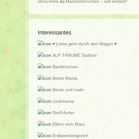
shira-hime
zu
Martinshörnchen – voll einfach!
Interessantes
♥ Liebe geht durch den Magen ♥
ALP-TRÄUME Südtirol
Backtrinchen
Bento Mania
Bento und mehr
cookmania
DerErfurter
Eltern vom Mars
Erdbeerkönigreich