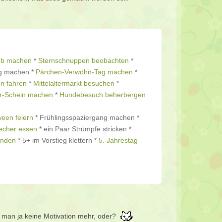
ub machen
*
Sternschnuppen beobachten
*
g machen *
Pärchen-Verwöhn-Tag machen
*
n fahren
*
Mittelaltermarkt besuchen
*
er-Schein machen
*
Hundebesuch beherbergen
ween feiern
* Frühlingsspaziergang machen *
echer essen
* ein Paar Strümpfe stricken *
inden
* 5+ im Vorstieg klettern *
5. Jahrestag
at man ja keine Motivation mehr, oder?