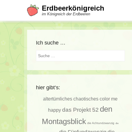
Erdbeerkönigreich
im Königreich der Erdbeeren
Ich suche …
Suche
hier gibt’s:
altertümliches
chaotisches
color me
den
das Projekt 52
happy
Montagsblick
die Achtundzwanzig
die
die Fünfundzwanzig