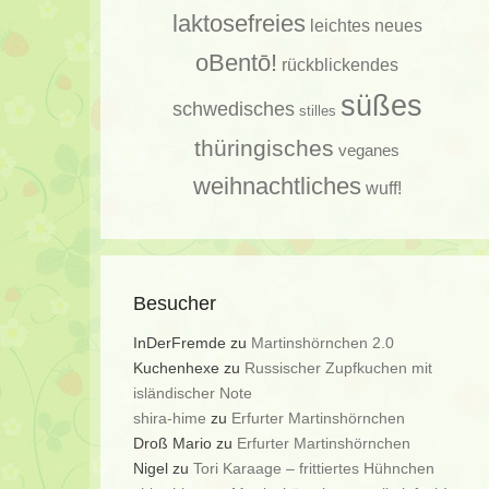
laktosefreies
leichtes
neues
oBentō!
rückblickendes
süßes
schwedisches
stilles
thüringisches
veganes
weihnachtliches
wuff!
Besucher
InDerFremde
zu
Martinshörnchen 2.0
Kuchenhexe
zu
Russischer Zupfkuchen mit
isländischer Note
shira-hime
zu
Erfurter Martinshörnchen
Droß Mario
zu
Erfurter Martinshörnchen
Nigel
zu
Tori Karaage – frittiertes Hühnchen