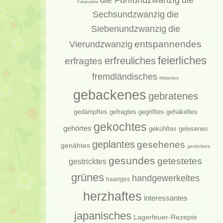
die
Fotoprojekte
Sechsundzwanzig
die
Siebenundzwanzig
die
entspannendes
Vierundzwanzig
feierliches
erfragtes
erfreuliches
fremdländisches
frittiertes
gebackenes
gebratenes
gedämpftes
gehäkeltes
gefragtes
gegrilltes
gekochtes
gehörtes
gelesenes
gekühltes
geplantes
gesehenes
genähtes
gesticktes
gesundes
getestetes
gestricktes
grünes
handgewerkeltes
haariges
herzhaftes
interessantes
japanisches
Lagerfeuer-Rezepte