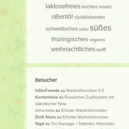
laktosefreies
leichtes
neues
oBentō!
rückblickendes
süßes
schwedisches
stilles
thüringisches
veganes
weihnachtliches
wuff!
Besucher
InDerFremde
zu
Martinshörnchen 2.0
Kuchenhexe
zu
Russischer Zupfkuchen mit
isländischer Note
shira-hime
zu
Erfurter Martinshörnchen
Droß Mario
zu
Erfurter Martinshörnchen
Nigel
zu
Tori Karaage – frittiertes Hühnchen