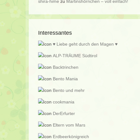
shira-hime
zu
Martinshörnchen – voll einfach!
Interessantes
♥ Liebe geht durch den Magen ♥
ALP-TRÄUME Südtirol
Backtrinchen
Bento Mania
Bento und mehr
cookmania
DerErfurter
Eltern vom Mars
Erdbeerkönigreich