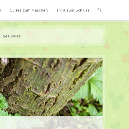
n
Süßes zum Naschen
shira zum Schluss
s:
gesundes