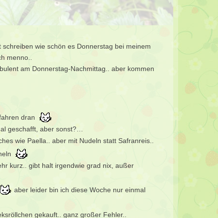
st schreiben wie schön es Donnerstag bei meinem
ch menno..
urbulent am Donnerstag-Nachmittag.. aber kommen
ofahren dran
mal geschafft, aber sonst?…
s wie Paella.. aber mit Nudeln statt Safranreis..
cheln
 kurz.. gibt halt irgendwie grad nix, außer
aber leider bin ich diese Woche nur einmal
ksröllchen gekauft.. ganz großer Fehler..