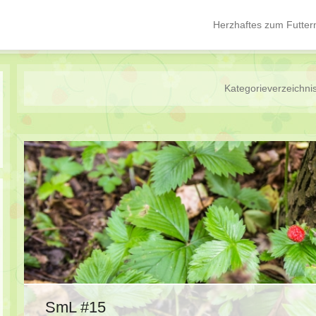
Herzhaftes zum Futter
Hauptmenü
Springe zum Inhalt
Kategorieverzeichni
SmL #15