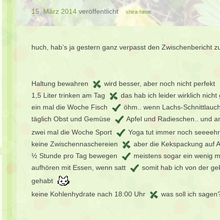
15. März 2014
veröffentlicht
shira-hime
huch, hab’s ja gestern ganz verpasst den Zwischenbericht z
Haltung bewahren
wird besser, aber noch nicht perfekt
1,5 Liter trinken am Tag
das hab ich leider wirklich nicht
ein mal die Woche Fisch
öhm.. wenn Lachs-Schnittlauch-
täglich Obst und Gemüse
Apfel und Radieschen.. und a
zwei mal die Woche Sport
Yoga tut immer noch seeeehr
keine Zwischennaschereien
aber die Kekspackung auf Arb
½ Stunde pro Tag bewegen
meistens sogar ein wenig 
aufhören mit Essen, wenn satt
somit hab ich von der ge
gehabt
keine Kohlenhydrate nach 18:00 Uhr
was soll ich sagen?