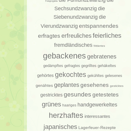
die
Fotoprojekte
Sechsundzwanzig
die
Siebenundzwanzig
die
entspannendes
Vierundzwanzig
feierliches
erfragtes
erfreuliches
fremdländisches
frittiertes
gebackenes
gebratenes
gedämpftes
gehäkeltes
gefragtes
gegrilltes
gekochtes
gehörtes
gelesenes
gekühltes
geplantes
gesehenes
genähtes
gesticktes
gesundes
getestetes
gestricktes
grünes
handgewerkeltes
haariges
herzhaftes
interessantes
japanisches
Lagerfeuer-Rezepte