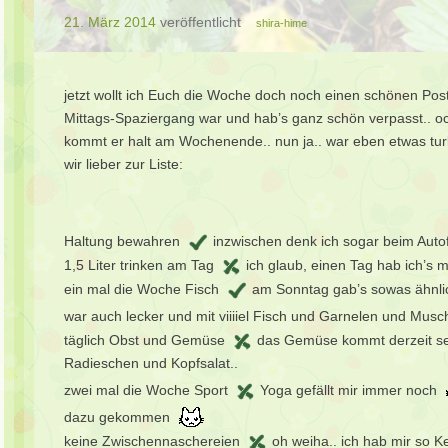
21. März 2014
veröffentlicht
shira-hime
jetzt wollt ich Euch die Woche doch noch einen schönen Po
Mittags-Spaziergang war und hab’s ganz schön verpasst.. o
kommt er halt am Wochenende.. nun ja.. war eben etwas t
wir lieber zur Liste:
Haltung bewahren
inzwischen denk ich sogar beim Aut
1,5 Liter trinken am Tag
ich glaub, einen Tag hab ich’s 
ein mal die Woche Fisch
am Sonntag gab’s sowas ähnliche
war auch lecker und mit viiiiel Fisch und Garnelen und Mus
täglich Obst und Gemüse
das Gemüse kommt derzeit sehr
Radieschen und Kopfsalat..
zwei mal die Woche Sport
Yoga gefällt mir immer noch
dazu gekommen
keine Zwischennaschereien
oh weiha.. ich hab mir so Ke