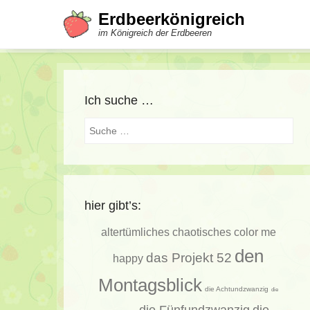
Erdbeerkönigreich
im Königreich der Erdbeeren
Ich suche …
Suche
hier gibt’s:
altertümliches
chaotisches
color me
den
das Projekt 52
happy
Montagsblick
die Achtundzwanzig
die
die Fünfundzwanzig