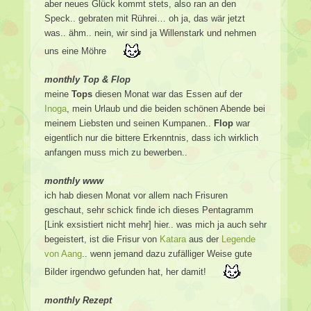
aber neues Glück kommt stets, also ran an den
Speck.. gebraten mit Rührei… oh ja, das wär jetzt
was.. ähm.. nein, wir sind ja Willenstark und nehmen
uns eine Möhre
monthly Top & Flop
meine
Tops
diesen Monat war das Essen auf der
Inoga
, mein Urlaub und die beiden schönen Abende bei
meinem Liebsten und seinen Kumpanen..
Flop
war
eigentlich nur die bittere Erkenntnis, dass ich wirklich
anfangen muss mich zu bewerben..
monthly www
ich hab diesen Monat vor allem nach Frisuren
geschaut, sehr schick finde ich dieses Pentagramm
[Link exsistiert nicht mehr] hier.. was mich ja auch sehr
begeistert, ist die Frisur von
Katara
aus der
Legende
von Aang
.. wenn jemand dazu zufälliger Weise gute
Bilder irgendwo gefunden hat, her damit!
monthly Rezept