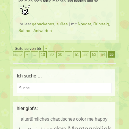
ich mich noch fertig machen und beeilen und so
Ihr lest
gebackenes
,
süßes
|
mit
Nougat
,
Rührteig
,
Sahne
|
Antworten
Beitragsverzeichnis
Seite 55 von 55
«
Erste
«
...
10
20
30
...
51
52
53
54
55
Ich suche …
Suche
hier gibt’s:
altertümliches
chaotisches
color me happy