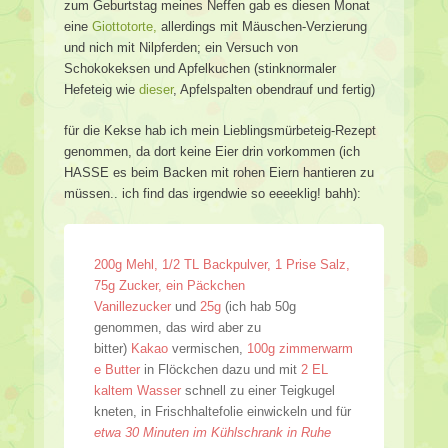
zum Geburtstag meines Neffen gab es diesen Monat
eine
Giottotorte,
allerdings mit Mäuschen-Verzierung
und nich mit Nilpferden; ein Versuch von
Schokokeksen und Apfelkuchen (stinknormaler
Hefeteig wie
dieser
, Apfelspalten obendrauf und fertig)
für die Kekse hab ich mein Lieblingsmürbeteig-Rezept
genommen, da dort keine Eier drin vorkommen (ich
HASSE es beim Backen mit rohen Eiern hantieren zu
müssen.. ich find das irgendwie so eeeeklig! bahh):
200g Mehl, 1/2 TL Backpulver, 1 Prise Salz,
75g Zucker, ein Päckchen
Vanillezucker
und
25g
(ich hab 50g
genommen, das wird aber zu
bitter)
Kakao
vermischen,
100g zimmerwarm
e Butter
in Flöckchen dazu und mit
2 EL
kaltem Wasser
schnell zu einer Teigkugel
kneten, in Frischhaltefolie einwickeln und für
etwa 30 Minuten im Kühlschrank in Ruhe