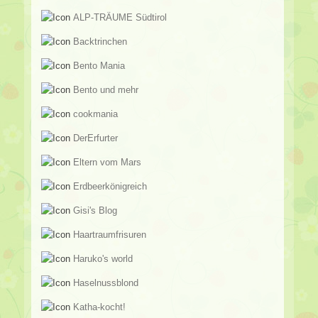
ALP-TRÄUME Südtirol
Backtrinchen
Bento Mania
Bento und mehr
cookmania
DerErfurter
Eltern vom Mars
Erdbeerkönigreich
Gisi's Blog
Haartraumfrisuren
Haruko's world
Haselnussblond
Katha-kocht!