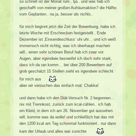
so schnell ist der Monat rum.. tja.. und was hab ich
geschafft von meiner großen Aufräumaktion? die Hälfte
vom Geplanten.. na ja, besser als nichts..
für mich beginnt jetzt die Zeit der Bewerbung, habe ich
letzte Woche mit Erschrecken festgestellt.. Ende
Dezember ist ‚Einsendeschluss‘ uhi uhi… und ich weiß
immernoch nicht richtig, was ich überhaupt machen
will.. einen sehr schönen Beruf hab ich zwar vor
Augen, aber irgendwie bezweifel ich doch sehr stark,
dass ich da ran komm… bei über 200 Bewerbern auf
grob geschätzt 15 Stellen sieht es irgendwie schlecht
für mich aus
aber wir versuchen das einfach mal: Chakka!
und dann habe ich den Diät-Versuch Nr. 2 begonnen…
nix mit Trennkost, zurück zum kcal-zählen.. ich hab
ein Kleid, in dem ich am 26. November gut aussehen
will, komme was da wolle! und schließlich hat das mit
den 1200 kcal am Tag schonmal funktioniert.. nur dann
kam der Urlaub und alles war zunichte