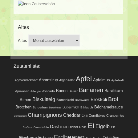
Zauberschön
Altes
Altes
Zutatenliste:
Apfel
Ahornsirup
Apfelmus
Agavendicksaft
Algensalat
Apfelsaft
Bananen
Basilikum
Bacon
Aprikosen
Avocado
Baiser
Aubergine
Brot
Biskuitteig
Brokkoli
Birnen
Blumenkohl
Bockwurst
Brötchen
Béchamelsauce
Buttermilch
Burgerbun
Bärlauch
Butterkekse
Champignons
Cheddar
Cornflakes
Cranberries
Chili
Camembert
Ei
Eigelb
Dashi
Dill
Dinner Rolls
Eis
Croûtons
Crème fraîche
Erdbeeren
Eischnee
Erbsen
Fetakäse