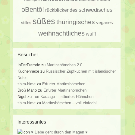
oBentō!
schwedisches
rückblickendes
süßes
thüringisches
veganes
stilles
weihnachtliches
wuff!
Besucher
InDerFremde
zu
Martinshörnchen 2.0
Kuchenhexe
zu
Russischer Zupfkuchen mit isländischer
Note
shira-hime
zu
Erfurter Martinshörnchen
Droß Mario
zu
Erfurter Martinshörnchen
Nigel
zu
Tori Karaage – frittiertes Hühnchen
shira-hime
zu
Martinshörnchen – voll einfach!
Interessantes
♥ Liebe geht durch den Magen ♥