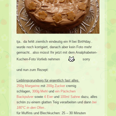
tja.. da fehlt ziemlich eindeutig ein H bei BirtHday..
wurde noch korrigiert, danach aber kein Foto mehr
gemacht.. also müsst Ihr jetzt mit dem Analphabeten-
Kuchen-Foto Vorlieb nehmen
sorry
und nun zum Rezept:
Lieblingsgrundteig für eigentlich fast alles
250g Margarine
mit
200g Zucker
cremig
schlagen,
300g Mehl
und
ein Päckchen
Backpulver
sowie
4 Eier
und
100ml Sahne
dazu, alles
schön zu einem glatten Teig verarbeiten und dann
bei
180°C in den Ofen..
für Muffins und Blechkuchen: 25 – 30 Minuten