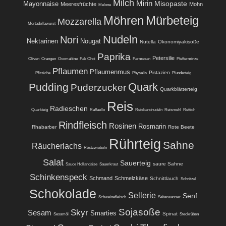
Milch
Mirin
Misopaste
Mayonnaise
Meeresfrüchte
Mohn
Melone
Möhren
Mürbeteig
Mozzarella
Mortadellawurst
Nudeln
Nori
Nektarinen
Nougat
Nutella
Okonomiyakisoße
Paprika
Petersilie
Oliven
Orangen
Ovomaltine
Pak Choi
Parmesan
Pfefferminze
Pflaumen
Pflaumenmus
Pistazien
Pfirsiche
Physalis
Plunderteig
Quark
Pudding
Puderzucker
Quarkblätterteig
Reis
Radieschen
Quarkteig
Raffaello
Reisbandnudeln
Reismehl
Rettich
Rindfleisch
Rosinen
Rosmarin
Rhabarber
Rote Beete
Rührteig
Sahne
Räucherlachs
Röstzwiebeln
Salat
Sauerteig
saure Sahne
Sauce Hollandaise
Sauerkraut
Schinkenspeck
Schmand
Schmelzkäse
Schnittlauch
Schnitzel
Schokolade
Sellerie
Senf
Schweinefleisch
Selterwasser
Sojasoße
Skyr
Sesam
Smarties
Spinat
Sesamöl
Steckrüben