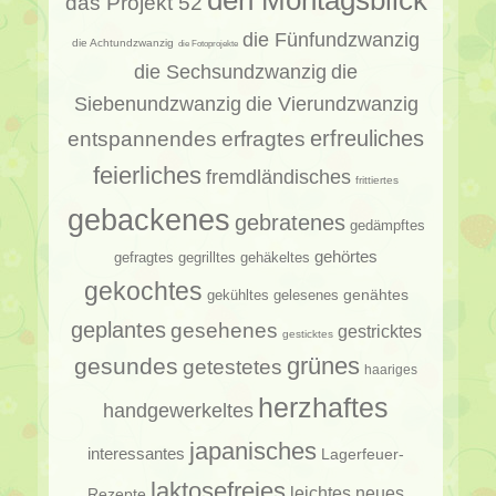
den Montagsblick
das Projekt 52
die Fünfundzwanzig
die Achtundzwanzig
die Fotoprojekte
die Sechsundzwanzig
die
Siebenundzwanzig
die Vierundzwanzig
erfragtes
erfreuliches
entspannendes
feierliches
fremdländisches
frittiertes
gebackenes
gebratenes
gedämpftes
gehörtes
gehäkeltes
gefragtes
gegrilltes
gekochtes
genähtes
gelesenes
gekühltes
geplantes
gesehenes
gestricktes
gesticktes
gesundes
grünes
getestetes
haariges
herzhaftes
handgewerkeltes
japanisches
interessantes
Lagerfeuer-
laktosefreies
leichtes
neues
Rezepte