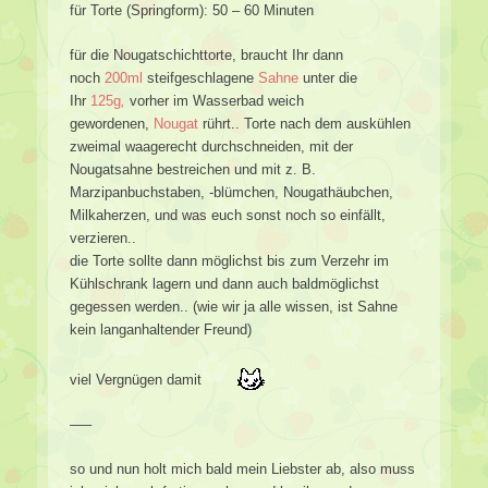
für Torte (Springform): 50 – 60 Minuten
für die Nougatschichttorte, braucht Ihr dann
noch
200ml
steifgeschlagene
Sahne
unter die
Ihr
125g
,
vorher im Wasserbad weich
gewordenen,
Nougat
rührt.. Torte nach dem auskühlen
zweimal waagerecht durchschneiden, mit der
Nougatsahne bestreichen und mit z. B.
Marzipanbuchstaben, -blümchen, Nougathäubchen,
Milkaherzen, und was euch sonst noch so einfällt,
verzieren..
die Torte sollte dann möglichst bis zum Verzehr im
Kühlschrank lagern und dann auch baldmöglichst
gegessen werden.. (wie wir ja alle wissen, ist Sahne
kein langanhaltender Freund)
viel Vergnügen damit
—–
so und nun holt mich bald mein Liebster ab, also muss