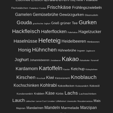
Essig
Fenchel
Frischkäse
Frühlingszwiebeln
Fischstäbchen
Fladenbrot
Fondant
Garnelen
Gemüsebrühe
Gewürzgurken
Glasnudeln
Gurken
Gouda
grüner Tee
Grieß
griechischer Joghurt
Hackfleisch
Haferflocken
Hagelzucker
Haferkekse
Hefeteig
Haselnüsse
Heidelbeeren
Himbeeren
Hühnchen
Honig
Hühnerbrühe
Ingwer
Jagdwurst
Kakao
Joghurt
Johannisbeeren
Jostabeeren
Kakaobutter
Karamell
Kartoffeln
Kardamom
Ketchup
Kassler
Kidneybohnen
Knoblauch
Kirschen
Kiwi
Klebreismehl
Kirschsaft
Kohlrabi
Kochschinken
Kokosflocken
Kokosöl
Kokosmilch
Lachs
Käse
Krabben
Kürbis
Kondensmilch
Lachsschinken
Lauch
Mais
Lebkuchen
Lemon Curd
Limetten
Löffelbiskuit
Löwenzahn
Macadamianüsse
Mandeln
Marzipan
Marmelade
Mandarinen
Majoran