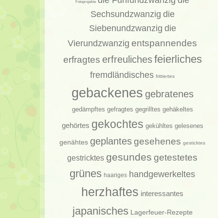
die
Fotoprojekte
Sechsundzwanzig
die
Siebenundzwanzig
die
entspannendes
Vierundzwanzig
feierliches
erfragtes
erfreuliches
fremdländisches
frittiertes
gebackenes
gebratenes
gedämpftes
gehäkeltes
gefragtes
gegrilltes
gekochtes
gehörtes
gelesenes
gekühltes
geplantes
gesehenes
genähtes
gesticktes
gesundes
getestetes
gestricktes
grünes
handgewerkeltes
haariges
herzhaftes
interessantes
japanisches
Lagerfeuer-Rezepte