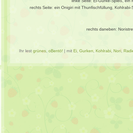
linke Seite: Ei-Gurke-Spieß, ein
rechts Seite: ein Onigiri mit Thunfischfüllung, Kohlrab
rechts daneben: Noristrei
Ihr lest
grünes
,
oBentō!
|
mit
Ei
,
Gurken
,
Kohlrabi
,
Nori
,
Radi
Beitragsverzeichnis