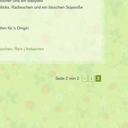
 Rocher und ein Babybell
i-Sticks, Radieschen und ein bisschen Sojasoße
fen für’s Onigiri
eschen
,
Reis
|
Antworten
Seite 2 von 2
«
1
2