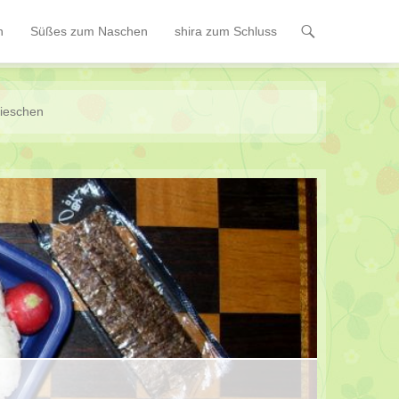
n
Süßes zum Naschen
shira zum Schluss
ieschen