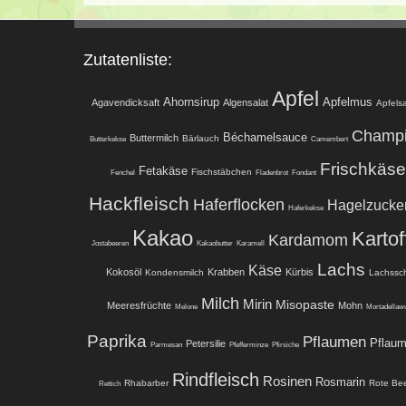
Zutatenliste:
Apfel
Ahornsirup
Apfelmus
Agavendicksaft
Algensalat
Apfelsa
Champ
Béchamelsauce
Buttermilch
Bärlauch
Butterkekse
Camembert
Frischkäse
Fetakäse
Fischstäbchen
Fenchel
Fladenbrot
Fondant
Hackfleisch
Haferflocken
Hagelzucke
Haferkekse
Kakao
Kartof
Kardamom
Jostabeeren
Kakaobutter
Karamell
Lachs
Käse
Kokosöl
Krabben
Kürbis
Kondensmilch
Lachssc
Milch
Mirin
Misopaste
Meeresfrüchte
Mohn
Melone
Mortadellawu
Paprika
Pflaumen
Pflau
Petersilie
Parmesan
Pfefferminze
Pfirsiche
Rindfleisch
Rosinen
Rosmarin
Rhabarber
Rote Be
Rettich