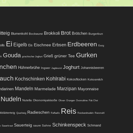
Brot
tteig
Brokkoli
Brötchen
Blumenkohl
Bockwurst
Burgerbun
Ei
Erdbeeren
Eigelb
Eischnee
Erbsen
olls
Eis
Essig
Gurken
Gouda
grüner Tee
Grieß
ln
griechischer Joghurt
nchen
Joghurt
Hühnerbrühe
Johannisbeeren
Ingwer
Jagdwurst
lauch
Kohlrabi
Kochschinken
Kokosflocken
Kokosmilch
Mandeln
Marzipan
Marmelade
darinen
Mayonnaise
Nudeln
Nutella
Okonomiyakisoße
Oliven
Orangen
Ovomaltine
Pak Choi
Reis
Radieschen
kblätterteig
Quarkteig
Raffaello
Reisbandnudeln
Reismehl
Schinkenspeck
Sauerteig
Schmand
saure Sahne
e
Sauerkraut