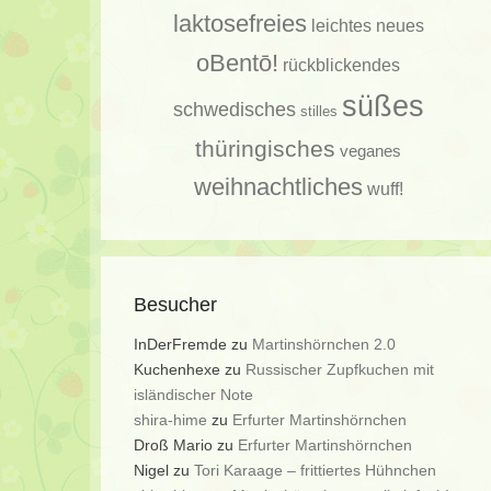
laktosefreies
leichtes
neues
oBentō!
rückblickendes
süßes
schwedisches
stilles
thüringisches
veganes
weihnachtliches
wuff!
Besucher
InDerFremde
zu
Martinshörnchen 2.0
Kuchenhexe
zu
Russischer Zupfkuchen mit
isländischer Note
shira-hime
zu
Erfurter Martinshörnchen
Droß Mario
zu
Erfurter Martinshörnchen
Nigel
zu
Tori Karaage – frittiertes Hühnchen