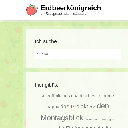
Erdbeerkönigreich
im Königreich der Erdbeeren
Ich suche …
Suche
hier gibt’s:
altertümliches
chaotisches
color me
den
das Projekt 52
happy
Montagsblick
die Achtundzwanzig
die
die Fünfundzwanzig