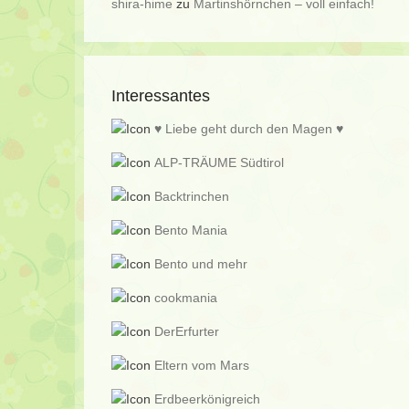
shira-hime
zu
Martinshörnchen – voll einfach!
Interessantes
♥ Liebe geht durch den Magen ♥
ALP-TRÄUME Südtirol
Backtrinchen
Bento Mania
Bento und mehr
cookmania
DerErfurter
Eltern vom Mars
Erdbeerkönigreich