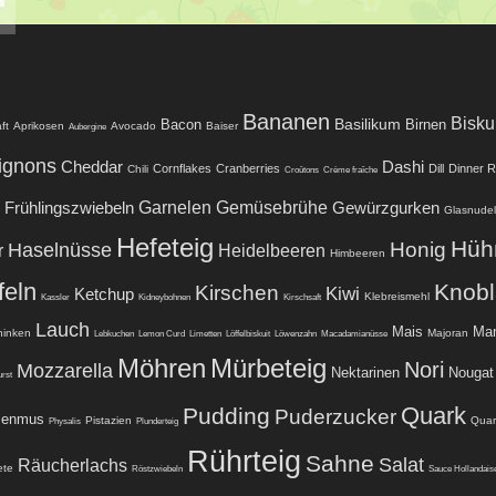
Bananen
Biskui
Basilikum
Bacon
Birnen
ft
Aprikosen
Avocado
Baiser
Aubergine
ignons
Cheddar
Dashi
Cornflakes
Cranberries
Dill
Dinner R
Chili
Croûtons
Crème fraîche
Garnelen
Frühlingszwiebeln
Gemüsebrühe
Gewürzgurken
Glasnude
Hefeteig
Hüh
Honig
Haselnüsse
r
Heidelbeeren
Himbeeren
feln
Knob
Kirschen
Kiwi
Ketchup
Klebreismehl
Kassler
Kidneybohnen
Kirschsaft
Lauch
Mais
Man
hinken
Majoran
Lebkuchen
Lemon Curd
Limetten
Löffelbiskuit
Löwenzahn
Macadamianüsse
Möhren
Mürbeteig
Nori
Mozzarella
Nektarinen
Nougat
rst
Quark
Pudding
Puderzucker
menmus
Pistazien
Quar
Physalis
Plunderteig
Rührteig
Sahne
Salat
Räucherlachs
ete
Röstzwiebeln
Sauce Hollandais