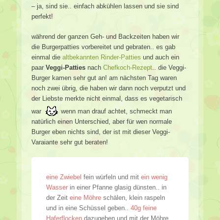
– ja, sind sie.. einfach abkühlen lassen und sie sind
perfekt!
während der ganzen Geh- und Backzeiten haben wir
die Burgerpatties vorbereitet und gebraten.. es gab
einmal die
altbekannten Rinder-Patties
und auch ein
paar
Veggi-Patties
nach
Chefkoch-Rezept
.. die Veggi-
Burger kamen sehr gut an! am nächsten Tag waren
noch zwei übrig, die haben wir dann noch verputzt und
der Liebste merkte nicht einmal, dass es vegetarisch
war
wenn man drauf achtet, schmeckt man
natürlich einen Unterschied, aber für wen normale
Burger eben nichts sind, der ist mit dieser Veggi-
Varaiante sehr gut beraten!
eine Zwiebel
fein würfeln und mit
ein wenig
Wasser
in einer Pfanne glasig dünsten.. in
der Zeit
eine Möhre
schälen, klein raspeln
und in eine Schüssel geben..
40g feine
Haferflocken
dazugeben und mit der Möhre