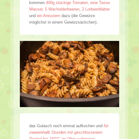
kommen
400g stückige Tomaten, eine Tasse
Wasser, 5 Wacholderbeeren, 2 Lorbeerblätter
und
ein Anisstern
dazu (die Gewürze
möglichst in einem Gewürzsäckchen)..
das Gulasch noch einmal aufkochen und
für
zweieinhalb Stunden mit geschlossenem
Deckel bei 160°C im Ofen schmoren