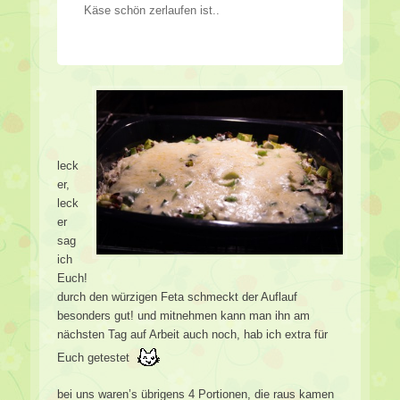
Käse schön zerlaufen ist..
leck
er,
leck
er
sag
ich
Euch!
durch den würzigen Feta schmeckt der Auflauf
besonders gut! und mitnehmen kann man ihn am
nächsten Tag auf Arbeit auch noch, hab ich extra für
Euch getestet
bei uns waren’s übrigens 4 Portionen, die raus kamen