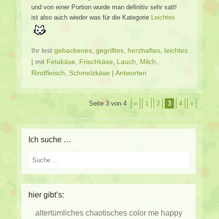
und von einer Portion wurde man definitiv sehr satt!
ist also auch wieder was für die Kategorie
Leichtes
Ihr lest
gebackenes
,
gegrilltes
,
herzhaftes
,
leichtes
|
mit
Fetakäse
,
Frischkäse
,
Lauch
,
Milch
,
Rindfleisch
,
Schmelzkäse
|
Antworten
Beitragsverzeichnis
Seite 3 von 4
«
1
2
3
4
»
Ich suche …
Suche
hier gibt’s:
altertümliches
chaotisches
color me happy