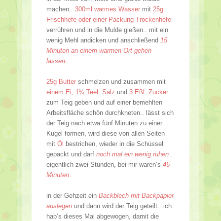
machen..
300ml warmes Wasser
mit
25g
Frischhefe oder einer Packung Trockenhefe
verrühren und in die Mulde gießen.. mit ein
wenig Mehl andicken und anschließend
15
Minuten an einem warmen Ort gehen
lassen..
25g Butter
schmelzen und zusammen mit
einem Ei, 1¼ Teel. Salz
und
3 Eßl. Zucker
zum Teig geben und auf einer bemehlten
Arbeitsfläche schön durchkneten.. lässt sich
der Teig nach etwa fünf Minuten zu einer
Kugel formen, wird diese von allen Seiten
mit
Öl
bestrichen, wieder in die Schüssel
gepackt und darf
noch mal ein wenig ruhen..
eigentlich zwei Stunden, bei mir waren’s
45
Minuten..
in der Gehzeit ein
Backblech mit Backpapier
auslegen
und dann wird der Teig geteilt.. ich
hab’s dieses Mal abgewogen, damit die