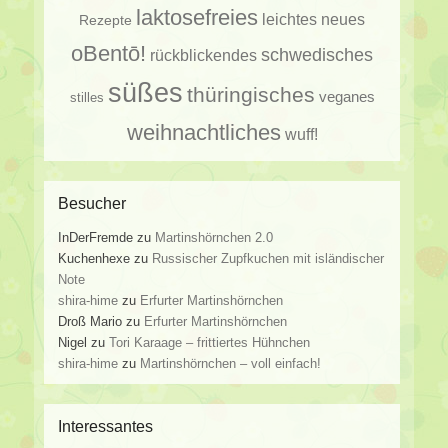
laktosefreies
leichtes
neues
Rezepte
oBentō!
schwedisches
rückblickendes
süßes
thüringisches
veganes
stilles
weihnachtliches
wuff!
Besucher
InDerFremde
zu
Martinshörnchen 2.0
Kuchenhexe
zu
Russischer Zupfkuchen mit isländischer
Note
shira-hime
zu
Erfurter Martinshörnchen
Droß Mario
zu
Erfurter Martinshörnchen
Nigel
zu
Tori Karaage – frittiertes Hühnchen
shira-hime
zu
Martinshörnchen – voll einfach!
Interessantes