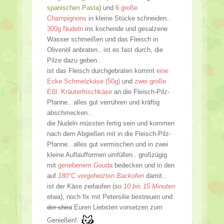
spanischen Pasta
) und
6 große
Champignons
in kleine Stücke schneiden..
300g Nudeln
ins kochende und gesalzene
Wasser schmeißen und das Fleisch in
Olivenöl anbraten.. ist es fast durch, die
Pilze dazu geben..
ist das Fleisch durchgebraten kommt
eine
Ecke Schmelzkäse (50g)
und
zwei große
Eßl. Kräuterfrischkäse
an die Fleisch-Pilz-
Pfanne.. alles gut verrühren und kräftig
abschmecken..
die Nudeln müssten fertig sein und kommen
nach dem Abgießen mit in die Fleisch-Pilz-
Pfanne.. alles gut vermischen und in zwei
kleine Auflaufformen umfüllen.. großzügig
mit
geriebenem Gouda
bedecken und in den
auf
180°C vorgeheizten Backofen
damit..
ist der Käse zerlaufen (so
10 bis 15 Minuten
etwa), noch fix mit Petersilie bestreuen und
der shira
Euren Liebsten vorsetzen zum
Genießen!