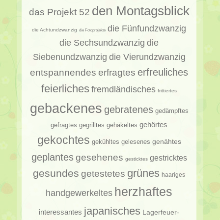
den Montagsblick
das Projekt 52
die Fünfundzwanzig
die Achtundzwanzig
die Fotoprojekte
die Sechsundzwanzig
die
Siebenundzwanzig
die Vierundzwanzig
erfragtes
erfreuliches
entspannendes
feierliches
fremdländisches
frittiertes
gebackenes
gebratenes
gedämpftes
gehörtes
gehäkeltes
gefragtes
gegrilltes
gekochtes
genähtes
gelesenes
gekühltes
geplantes
gesehenes
gestricktes
gesticktes
gesundes
grünes
getestetes
haariges
herzhaftes
handgewerkeltes
japanisches
interessantes
Lagerfeuer-