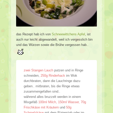
das Rezept hab ich von
Schneewittchens Apfel
, ist
auch nur leicht abgewandelt, weil ich vergesslich bin
und das Würzen sowie die Brühe vergessen hab..
zwei Stangen Lauch
putzen und in Ringe
schneiden,
250g Rinderhack
im Wok
durchbraten, dann die Lauchringe dazu
geben.. mitbraten, bis die Ringe etwas
zusammengefallen sind..
während alles bruzzelt werden in einem
Mixgefäß
100ml Milch, 150ml Wasser, 70g
Frischkäse mit Kräutern
und
50g
Schmelzkäse
mit dem Pürierstab oder im