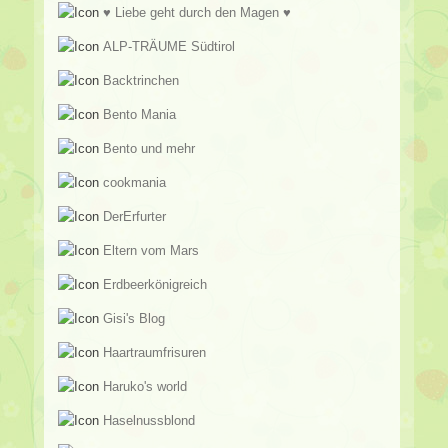
♥ Liebe geht durch den Magen ♥
ALP-TRÄUME Südtirol
Backtrinchen
Bento Mania
Bento und mehr
cookmania
DerErfurter
Eltern vom Mars
Erdbeerkönigreich
Gisi's Blog
Haartraumfrisuren
Haruko's world
Haselnussblond