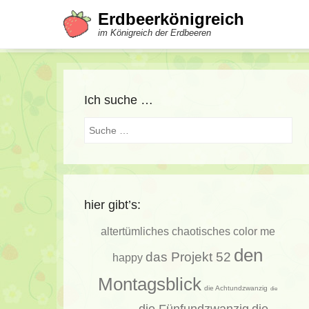
Erdbeerkönigreich
im Königreich der Erdbeeren
Ich suche …
Suche
hier gibt’s:
altertümliches
chaotisches
color me
den
das Projekt 52
happy
Montagsblick
die Achtundzwanzig
die
die Fünfundzwanzig