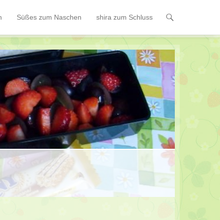
n
Süßes zum Naschen
shira zum Schluss