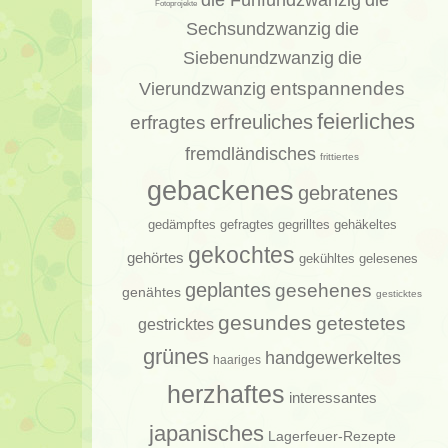
die
Fotoprojekte
Sechsundzwanzig
die
Siebenundzwanzig
die
entspannendes
Vierundzwanzig
feierliches
erfragtes
erfreuliches
fremdländisches
frittiertes
gebackenes
gebratenes
gedämpftes
gehäkeltes
gefragtes
gegrilltes
gekochtes
gehörtes
gelesenes
gekühltes
geplantes
gesehenes
genähtes
gesticktes
gesundes
getestetes
gestricktes
grünes
handgewerkeltes
haariges
herzhaftes
interessantes
japanisches
Lagerfeuer-Rezepte