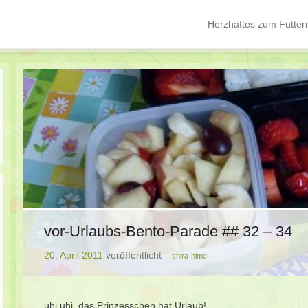
Herzhaftes zum Futter
Hauptmenü
Springe zum Inhalt
vor-Urlaubs-Bento-Parade ## 32 – 34
20. April 2011
veröffentlicht
shira-hime
uhi uhi, das Prinzesschen hat Urlaub!