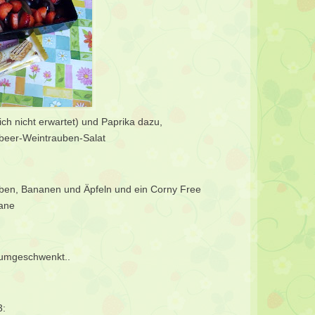
 ich nicht erwartet) und Paprika dazu,
rdbeer-Weintrauben-Salat
auben, Bananen und Äpfeln und ein Corny Free
ane
i umgeschwenkt..
3: