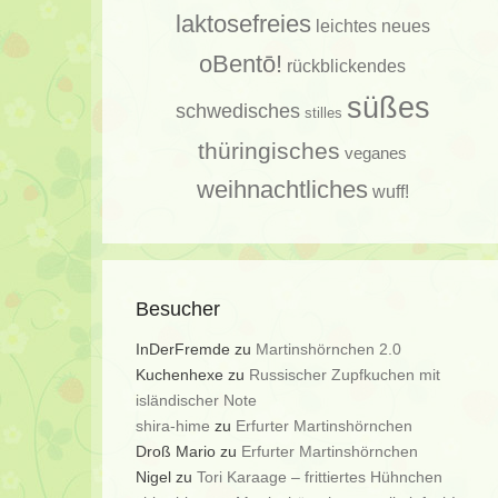
laktosefreies
leichtes
neues
oBentō!
rückblickendes
süßes
schwedisches
stilles
thüringisches
veganes
weihnachtliches
wuff!
Besucher
InDerFremde
zu
Martinshörnchen 2.0
Kuchenhexe
zu
Russischer Zupfkuchen mit
isländischer Note
shira-hime
zu
Erfurter Martinshörnchen
Droß Mario
zu
Erfurter Martinshörnchen
Nigel
zu
Tori Karaage – frittiertes Hühnchen