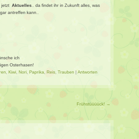
s jetzt
Aktuelles
.. da findet ihr in Zukunft alles, was
gar antreffen kann..
ünsche ich
ßigen Osterhasen!
ren
,
Kiwi
,
Nori
,
Paprika
,
Reis
,
Trauben
|
Antworten
Frühstüüüück!
→