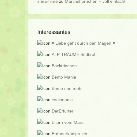
shira-hime
zu
Martinshörnchen – voll einfach!
Interessantes
♥ Liebe geht durch den Magen ♥
ALP-TRÄUME Südtirol
Backtrinchen
Bento Mania
Bento und mehr
cookmania
DerErfurter
Eltern vom Mars
Erdbeerkönigreich