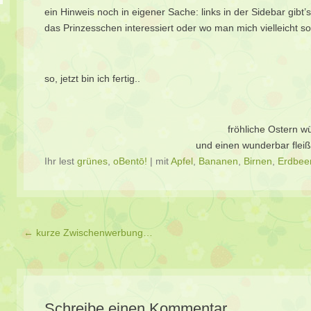
ein Hinweis noch in eigener Sache: links in der Sidebar gibt’
das Prinzesschen interessiert oder wo man mich vielleicht so
so, jetzt bin ich fertig..
fröhliche Ostern w
und einen wunderbar flei
Ihr lest
grünes
,
oBentō!
|
mit
Apfel
,
Bananen
,
Birnen
,
Erdbee
Beitragsverzeichnis
←
kurze Zwischenwerbung…
Schreibe einen Kommentar