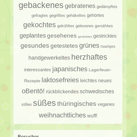
gebackenes
gebratenes
gedämpftes
gehörtes
gehäkeltes
gefragtes
gegrilltes
gekochtes
genähtes
gelesenes
gekühltes
geplantes
gesehenes
gestricktes
gesticktes
gesundes
grünes
getestetes
haariges
herzhaftes
handgewerkeltes
japanisches
interessantes
Lagerfeuer-
laktosefreies
leichtes
neues
Rezepte
oBentō!
schwedisches
rückblickendes
süßes
thüringisches
veganes
stilles
weihnachtliches
wuff!
Besucher