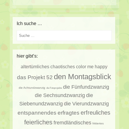
Ich suche …
Suche
hier gibt’s:
altertümliches
chaotisches
color me happy
den Montagsblick
das Projekt 52
die Fünfundzwanzig
die Achtundzwanzig
die Fotoprojekte
die Sechsundzwanzig
die
Siebenundzwanzig
die Vierundzwanzig
erfragtes
erfreuliches
entspannendes
feierliches
fremdländisches
frittiertes