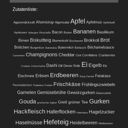
Zutatenliste:
Apfel
Ahornsirup
Apfelmus
Agavendicksaft
Algensalat
Apfelsaft
Bananen
Basilikum
Bacon
Aprikosen
Avocado
Baiser
Aubergine
Brot
Biskuitteig
Brokkoli
Birnen
Blumenkohl
Bockwurst
Brötchen
Béchamelsauce
Buttermilch
Burgerbun
Bärlauch
Butterkekse
Champignons
Cheddar
Cornflakes
Cranberries
Chili
Camembert
Ei
Eigelb
Dashi
Dill
Dinner Rolls
Eis
Croûtons
Crème fraîche
Erdbeeren
Eischnee
Erbsen
Fetakäse
Essig
Fenchel
Frischkäse
Frühlingszwiebeln
Fischstäbchen
Fladenbrot
Fondant
Garnelen
Gemüsebrühe
Gewürzgurken
Glasnudeln
Gurken
Gouda
grüner Tee
Grieß
griechischer Joghurt
Hackfleisch
Haferflocken
Hagelzucker
Haferkekse
Hefeteig
Haselnüsse
Heidelbeeren
Himbeeren