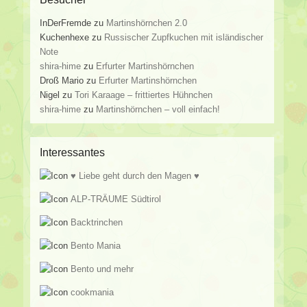
InDerFremde
zu
Martinshörnchen 2.0
Kuchenhexe
zu
Russischer Zupfkuchen mit isländischer
Note
shira-hime
zu
Erfurter Martinshörnchen
Droß Mario
zu
Erfurter Martinshörnchen
Nigel
zu
Tori Karaage – frittiertes Hühnchen
shira-hime
zu
Martinshörnchen – voll einfach!
Interessantes
♥ Liebe geht durch den Magen ♥
ALP-TRÄUME Südtirol
Backtrinchen
Bento Mania
Bento und mehr
cookmania