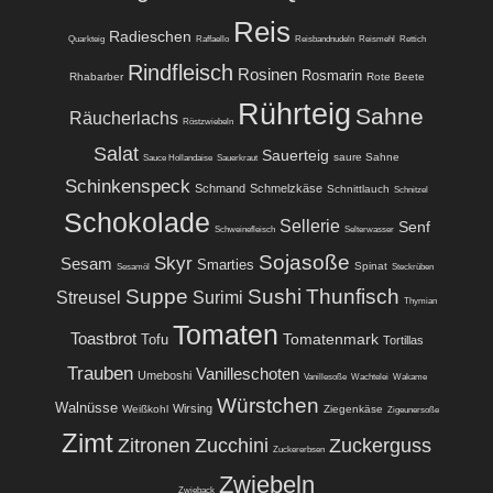
Reis
Radieschen
Quarkteig
Raffaello
Reisbandnudeln
Reismehl
Rettich
Rindfleisch
Rosinen
Rosmarin
Rhabarber
Rote Beete
Rührteig
Sahne
Räucherlachs
Röstzwiebeln
Salat
Sauerteig
saure Sahne
Sauce Hollandaise
Sauerkraut
Schinkenspeck
Schmand
Schmelzkäse
Schnittlauch
Schnitzel
Schokolade
Sellerie
Senf
Schweinefleisch
Selterwasser
Sojasoße
Skyr
Sesam
Smarties
Spinat
Sesamöl
Steckrüben
Suppe
Sushi
Thunfisch
Streusel
Surimi
Thymian
Tomaten
Toastbrot
Tomatenmark
Tofu
Tortillas
Trauben
Vanilleschoten
Umeboshi
Vanillesoße
Wachtelei
Wakame
Würstchen
Walnüsse
Wirsing
Weißkohl
Ziegenkäse
Zigeunersoße
Zimt
Zitronen
Zucchini
Zuckerguss
Zuckererbsen
Zwiebeln
Zwieback