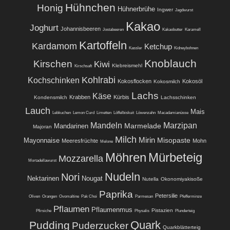
Hühnchen
Honig
Hühnerbrühe
Ingwer
Jagdwurst
Kakao
Joghurt
Johannisbeeren
Jostabeeren
Kakaobutter
Karamell
Kartoffeln
Kardamom
Ketchup
Kassler
Kidneybohnen
Knoblauch
Kirschen
Kiwi
Klebreismehl
Kirschsaft
Kohlrabi
Kochschinken
Kokosflocken
Kokosöl
Kokosmilch
Lachs
Käse
Krabben
Kürbis
Kondensmilch
Lachsschinken
Lauch
Mais
Lebkuchen
Lemon Curd
Limetten
Löffelbiskuit
Löwenzahn
Macadamianüsse
Mandeln
Marzipan
Marmelade
Mandarinen
Majoran
Milch
Mirin
Misopaste
Mayonnaise
Meeresfrüchte
Mohn
Melone
Möhren
Mürbeteig
Mozzarella
Mortadellawurst
Nudeln
Nori
Nektarinen
Nougat
Nutella
Okonomiyakisoße
Paprika
Petersilie
Oliven
Orangen
Ovomaltine
Pak Choi
Parmesan
Pfefferminze
Pflaumen
Pflaumenmus
Pistazien
Pfirsiche
Physalis
Plunderteig
Quark
Pudding
Puderzucker
Quarkblätterteig