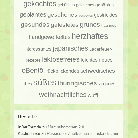
gekochtes
genähtes
gelesenes
gekühltes
geplantes
gesehenes
gestricktes
gesticktes
gesundes
grünes
getestetes
haariges
herzhaftes
handgewerkeltes
japanisches
interessantes
Lagerfeuer-
laktosefreies
leichtes
neues
Rezepte
oBentō!
schwedisches
rückblickendes
süßes
thüringisches
veganes
stilles
weihnachtliches
wuff!
Besucher
InDerFremde
zu
Martinshörnchen 2.0
Kuchenhexe
zu
Russischer Zupfkuchen mit isländischer