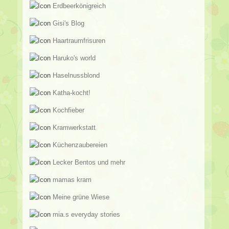
Erdbeerkönigreich
Gisi's Blog
Haartraumfrisuren
Haruko's world
Haselnussblond
Katha-kocht!
Kochfieber
Kramwerkstatt
Küchenzaubereien
Lecker Bentos und mehr
mamas kram
Meine grüne Wiese
mia.s everyday stories