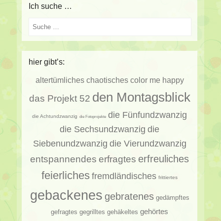
Ich suche …
Suche
hier gibt’s:
altertümliches
chaotisches
color me happy
den Montagsblick
das Projekt 52
die Fünfundzwanzig
die Achtundzwanzig
die Fotoprojekte
die Sechsundzwanzig
die
Siebenundzwanzig
die Vierundzwanzig
erfragtes
erfreuliches
entspannendes
feierliches
fremdländisches
frittiertes
gebackenes
gebratenes
gedämpftes
gehörtes
gehäkeltes
gefragtes
gegrilltes