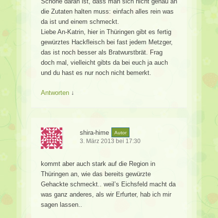
Schöne daran ist, dass man sich nicht genau an
die Zutaten halten muss: einfach alles rein was
da ist und einem schmeckt.
Liebe An-Katrin, hier in Thüringen gibt es fertig
gewürztes Hackfleisch bei fast jedem Metzger,
das ist noch besser als Bratwurstbrät. Frag
doch mal, vielleicht gibts da bei euch ja auch
und du hast es nur noch nicht bemerkt.
Antworten
↓
shira-hime
Autor
3. März 2013 bei 17:30
kommt aber auch stark auf die Region in
Thüringen an, wie das bereits gewürzte
Gehackte schmeckt.. weil’s Eichsfeld macht da
was ganz anderes, als wir Erfurter, hab ich mir
sagen lassen..