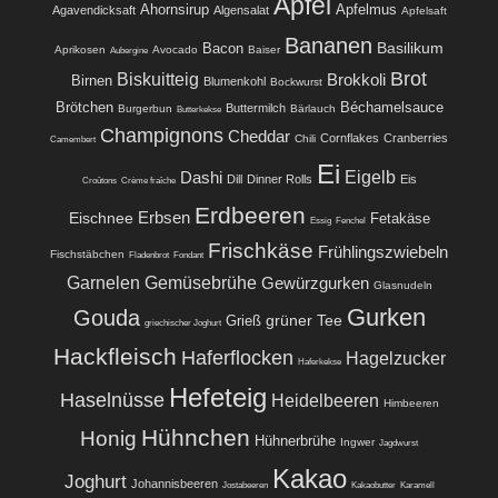
Apfel
Ahornsirup
Apfelmus
Agavendicksaft
Algensalat
Apfelsaft
Bananen
Basilikum
Bacon
Aprikosen
Avocado
Baiser
Aubergine
Brot
Biskuitteig
Brokkoli
Birnen
Blumenkohl
Bockwurst
Brötchen
Béchamelsauce
Buttermilch
Burgerbun
Bärlauch
Butterkekse
Champignons
Cheddar
Cornflakes
Cranberries
Chili
Camembert
Ei
Eigelb
Dashi
Dill
Dinner Rolls
Eis
Croûtons
Crème fraîche
Erdbeeren
Eischnee
Erbsen
Fetakäse
Essig
Fenchel
Frischkäse
Frühlingszwiebeln
Fischstäbchen
Fladenbrot
Fondant
Garnelen
Gemüsebrühe
Gewürzgurken
Glasnudeln
Gurken
Gouda
grüner Tee
Grieß
griechischer Joghurt
Hackfleisch
Haferflocken
Hagelzucker
Haferkekse
Hefeteig
Haselnüsse
Heidelbeeren
Himbeeren
Hühnchen
Honig
Hühnerbrühe
Ingwer
Jagdwurst
Kakao
Joghurt
Johannisbeeren
Jostabeeren
Kakaobutter
Karamell