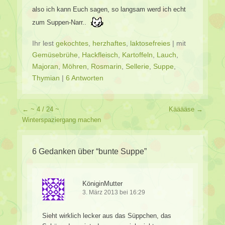
also ich kann Euch sagen, so langsam werd ich echt
zum Suppen-Narr..
Ihr lest
gekochtes
,
herzhaftes
,
laktosefreies
|
mit
Gemüsebrühe
,
Hackfleisch
,
Kartoffeln
,
Lauch
,
Majoran
,
Möhren
,
Rosmarin
,
Sellerie
,
Suppe
,
Thymian
|
6 Antworten
Beitragsverzeichnis
←
~ 4 / 24 ~
Kääääse
→
Winterspaziergang machen
6 Gedanken über “
bunte Suppe
”
KöniginMutter
3. März 2013 bei 16:29
Sieht wirklich lecker aus das Süppchen, das