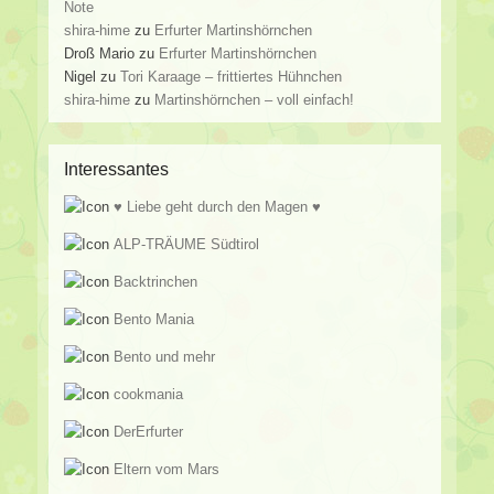
Note
shira-hime
zu
Erfurter Martinshörnchen
Droß Mario
zu
Erfurter Martinshörnchen
Nigel
zu
Tori Karaage – frittiertes Hühnchen
shira-hime
zu
Martinshörnchen – voll einfach!
Interessantes
♥ Liebe geht durch den Magen ♥
ALP-TRÄUME Südtirol
Backtrinchen
Bento Mania
Bento und mehr
cookmania
DerErfurter
Eltern vom Mars