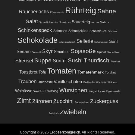
Rosmarin
Rhabarber
Rote Beete
Rührteig
Sahne
Räucherlachs
Röstzwiebeln
Salat
Sauerteig
saure Sahne
Sauce Hollandaise
Sauerkraut
Schinkenspeck
Schmand
Schmelzkäse
Schnittlauch
Schnitzel
Schokolade
Sellerie
Senf
Schweinefleisch
Selterwasser
Sojasoße
Skyr
Sesam
Smarties
Spinat
Sesamöl
Steckrüben
Suppe
Sushi
Thunfisch
Streusel
Surimi
Thymian
Tomaten
Toastbrot
Tomatenmark
Tofu
Tortillas
Trauben
Vanilleschoten
Umeboshi
Vanillesoße
Wachtelei
Wakame
Würstchen
Walnüsse
Wirsing
Weißkohl
Ziegenkäse
Zigeunersoße
Zimt
Zitronen
Zucchini
Zuckerguss
Zuckererbsen
Zwiebeln
Zwieback
Copyright © 2026
Erdbeerkönigreich
. All Rights Reserved.