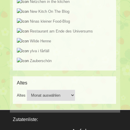
Netzchen in the kitchen
New Kitch On The Blog
Ninas kleiner Food-Blog
Restaurant am Ende des Universums
Wilde Henne
ylva i fårfäll
Zauberschön
Altes
Altes
Zutatenliste: