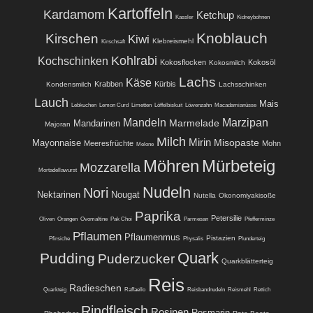
Kartoffeln
Kardamom
Ketchup
Kassler
Kidneybohnen
Knoblauch
Kirschen
Kiwi
Klebreismehl
Kirschsaft
Kohlrabi
Kochschinken
Kokosflocken
Kokosöl
Kokosmilch
Lachs
Käse
Krabben
Kürbis
Kondensmilch
Lachsschinken
Lauch
Mais
Lebkuchen
Lemon Curd
Limetten
Löffelbiskuit
Löwenzahn
Macadamianüsse
Mandeln
Marzipan
Marmelade
Mandarinen
Majoran
Milch
Mirin
Misopaste
Mayonnaise
Meeresfrüchte
Mohn
Melone
Möhren
Mürbeteig
Mozzarella
Mortadellawurst
Nudeln
Nori
Nektarinen
Nougat
Nutella
Okonomiyakisoße
Paprika
Petersilie
Oliven
Orangen
Ovomaltine
Pak Choi
Parmesan
Pfefferminze
Pflaumen
Pflaumenmus
Pistazien
Pfirsiche
Physalis
Plunderteig
Quark
Pudding
Puderzucker
Quarkblätterteig
Reis
Radieschen
Quarkteig
Raffaello
Reisbandnudeln
Reismehl
Rettich
Rindfleisch
Rosinen