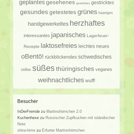
geplantes
gesehenes
gestricktes
gesticktes
gesundes
grünes
getestetes
haariges
herzhaftes
handgewerkeltes
japanisches
interessantes
Lagerfeuer-
laktosefreies
leichtes
neues
Rezepte
oBentō!
schwedisches
rückblickendes
süßes
thüringisches
veganes
stilles
weihnachtliches
wuff!
Besucher
InDerFremde
zu
Martinshörnchen 2.0
Kuchenhexe
zu
Russischer Zupfkuchen mit isländischer
Note
shira-hime
zu
Erfurter Martinshörnchen