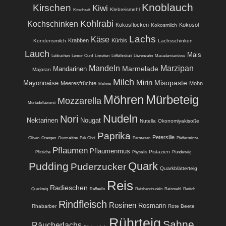
Knoblauch
Kirschen
Kiwi
Klebreismehl
Kirschsaft
Kohlrabi
Kochschinken
Kokosflocken
Kokosöl
Kokosmilch
Lachs
Käse
Krabben
Kürbis
Kondensmilch
Lachsschinken
Lauch
Mais
Lebkuchen
Lemon Curd
Limetten
Löffelbiskuit
Löwenzahn
Macadamianüsse
Mandeln
Marzipan
Marmelade
Mandarinen
Majoran
Milch
Mirin
Misopaste
Mayonnaise
Meeresfrüchte
Mohn
Melone
Möhren
Mürbeteig
Mozzarella
Mortadellawurst
Nudeln
Nori
Nektarinen
Nougat
Nutella
Okonomiyakisoße
Paprika
Petersilie
Oliven
Orangen
Ovomaltine
Pak Choi
Parmesan
Pfefferminze
Pflaumen
Pflaumenmus
Pistazien
Pfirsiche
Physalis
Plunderteig
Quark
Pudding
Puderzucker
Quarkblätterteig
Reis
Radieschen
Quarkteig
Raffaello
Reisbandnudeln
Reismehl
Rettich
Rindfleisch
Rosinen
Rosmarin
Rhabarber
Rote Beete
Rührteig
Sahne
Räucherlachs