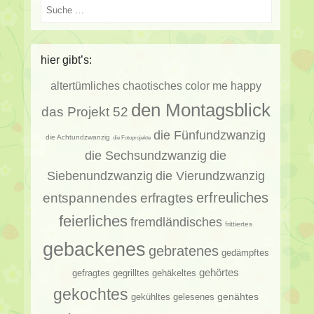
Suche
hier gibt’s:
altertümliches
chaotisches
color me happy
den Montagsblick
das Projekt 52
die Fünfundzwanzig
die Achtundzwanzig
die Fotoprojekte
die Sechsundzwanzig
die
Siebenundzwanzig
die Vierundzwanzig
erfragtes
erfreuliches
entspannendes
feierliches
fremdländisches
frittiertes
gebackenes
gebratenes
gedämpftes
gehörtes
gehäkeltes
gefragtes
gegrilltes
gekochtes
genähtes
gelesenes
gekühltes