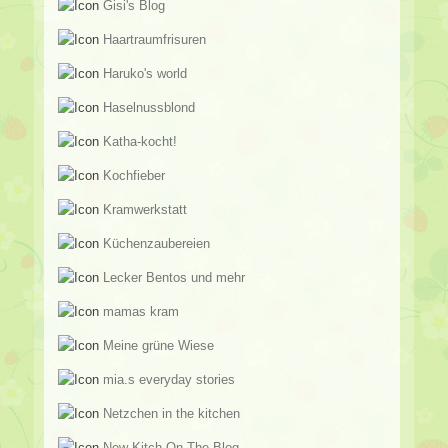
Gisi's Blog
Haartraumfrisuren
Haruko's world
Haselnussblond
Katha-kocht!
Kochfieber
Kramwerkstatt
Küchenzaubereien
Lecker Bentos und mehr
mamas kram
Meine grüne Wiese
mia.s everyday stories
Netzchen in the kitchen
New Kitch On The Blog