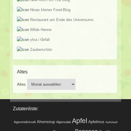
Ninas kleiner Food-Blog
Restaurant am Ende des Universums
Wilde Henne
ylva i fårfäll
Zauberschön
Altes
Altes
Zutatenliste:
Apfel
Ahornsirup
Apfelmus
Agavendicksaft
Algensalat
Apfelsaft