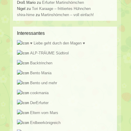
Droß Mario
zu
Erfurter Martinshörnchen
Nigel
zu
Tori Karaage – frittiertes Hühnchen
shira-hime
zu
Martinshörnchen – voll einfach!
Interessantes
♥ Liebe geht durch den Magen ♥
ALP-TRÄUME Südtirol
Backtrinchen
Bento Mania
Bento und mehr
cookmania
DerErfurter
Eltern vom Mars
Erdbeerkönigreich