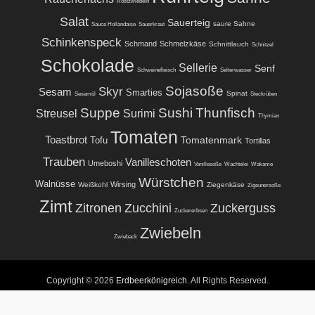
Röstzwiebeln
Salat
Sauerteig
saure Sahne
Sauce Hollandaise
Sauerkraut
Schinkenspeck
Schmand
Schmelzkäse
Schnittlauch
Schnitzel
Schokolade
Sellerie
Senf
Schweinefleisch
Selterwasser
Sojasoße
Skyr
Sesam
Smarties
Spinat
Sesamöl
Steckrüben
Suppe
Sushi
Thunfisch
Streusel
Surimi
Thymian
Tomaten
Toastbrot
Tomatenmark
Tofu
Tortillas
Trauben
Vanilleschoten
Umeboshi
Vanillesoße
Wachtelei
Wakame
Würstchen
Walnüsse
Wirsing
Weißkohl
Ziegenkäse
Zigeunersoße
Zimt
Zitronen
Zucchini
Zuckerguss
Zuckererbsen
Zwiebeln
Zwieback
Copyright © 2026
Erdbeerkönigreich
. All Rights Reserved.
Powered by:
WordPress
| Theme:
Erdbeer-Theme