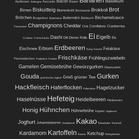
Bananen
Basilikum
Bacon
Aprikosen
Avocado
Baiser
Aubergine
Brot
Biskuitteig
Brokkoli
Birnen
Blumenkohl
Bockwurst
Brötchen
Béchamelsauce
Buttermilch
Burgerbun
Bärlauch
Butterkekse
Champignons
Cheddar
Cornflakes
Cranberries
Chili
Camembert
Ei
Eigelb
Dashi
Dill
Dinner Rolls
Eis
Croûtons
Crème fraîche
Erdbeeren
Eischnee
Erbsen
Fetakäse
Essig
Fenchel
Frischkäse
Frühlingszwiebeln
Fischstäbchen
Fladenbrot
Fondant
Garnelen
Gemüsebrühe
Gewürzgurken
Glasnudeln
Gurken
Gouda
grüner Tee
Grieß
griechischer Joghurt
Hackfleisch
Haferflocken
Hagelzucker
Haferkekse
Hefeteig
Haselnüsse
Heidelbeeren
Himbeeren
Hühnchen
Honig
Hühnerbrühe
Ingwer
Jagdwurst
Kakao
Joghurt
Johannisbeeren
Jostabeeren
Kakaobutter
Karamell
Kartoffeln
Kardamom
Ketchup
Kassler
Kidneybohnen