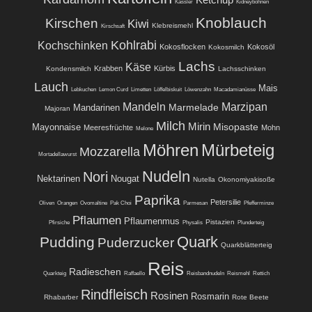
Kassler
Kidneybohnen
Knoblauch
Kirschen
Kiwi
Klebreismehl
Kirschsaft
Kohlrabi
Kochschinken
Kokosflocken
Kokosöl
Kokosmilch
Lachs
Käse
Krabben
Kürbis
Kondensmilch
Lachsschinken
Lauch
Mais
Lebkuchen
Lemon Curd
Limetten
Löffelbiskuit
Löwenzahn
Macadamianüsse
Mandeln
Marzipan
Marmelade
Mandarinen
Majoran
Milch
Mirin
Misopaste
Mayonnaise
Meeresfrüchte
Mohn
Melone
Möhren
Mürbeteig
Mozzarella
Mortadellawurst
Nudeln
Nori
Nektarinen
Nougat
Nutella
Okonomiyakisoße
Paprika
Petersilie
Oliven
Orangen
Ovomaltine
Pak Choi
Parmesan
Pfefferminze
Pflaumen
Pflaumenmus
Pistazien
Pfirsiche
Physalis
Plunderteig
Quark
Pudding
Puderzucker
Quarkblätterteig
Reis
Radieschen
Quarkteig
Raffaello
Reisbandnudeln
Reismehl
Rettich
Rindfleisch
Rosinen
Rosmarin
Rhabarber
Rote Beete