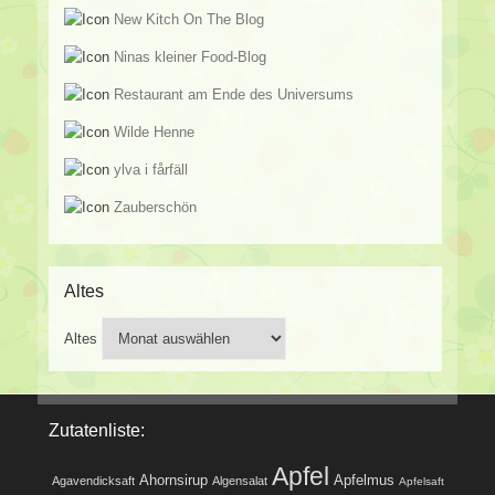
New Kitch On The Blog
Ninas kleiner Food-Blog
Restaurant am Ende des Universums
Wilde Henne
ylva i fårfäll
Zauberschön
Altes
Altes
Zutatenliste:
Apfel
Ahornsirup
Apfelmus
Agavendicksaft
Algensalat
Apfelsaft