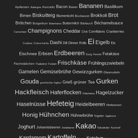
Bananen
Basilikum
Bacon
Aprikosen
Avocado
Baiser
Aubergine
Brot
Biskuitteig
Brokkoli
Birnen
Blumenkohl
Bockwurst
Brötchen
Béchamelsauce
Buttermilch
Burgerbun
Bärlauch
Butterkekse
Champignons
Cheddar
Cornflakes
Cranberries
Chili
Camembert
Ei
Eigelb
Dashi
Dill
Dinner Rolls
Eis
Croûtons
Crème fraîche
Erdbeeren
Eischnee
Erbsen
Fetakäse
Essig
Fenchel
Frischkäse
Frühlingszwiebeln
Fischstäbchen
Fladenbrot
Fondant
Garnelen
Gemüsebrühe
Gewürzgurken
Glasnudeln
Gurken
Gouda
grüner Tee
Grieß
griechischer Joghurt
Hackfleisch
Haferflocken
Hagelzucker
Haferkekse
Hefeteig
Haselnüsse
Heidelbeeren
Himbeeren
Hühnchen
Honig
Hühnerbrühe
Ingwer
Jagdwurst
Kakao
Joghurt
Johannisbeeren
Jostabeeren
Kakaobutter
Karamell
Kartoffeln
Kardamom
Ketchup