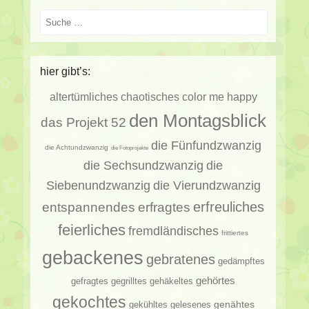
Suche
hier gibt’s:
altertümliches
chaotisches
color me happy
den Montagsblick
das Projekt 52
die Fünfundzwanzig
die Achtundzwanzig
die Fotoprojekte
die Sechsundzwanzig
die
Siebenundzwanzig
die Vierundzwanzig
erfragtes
erfreuliches
entspannendes
feierliches
fremdländisches
frittiertes
gebackenes
gebratenes
gedämpftes
gehörtes
gehäkeltes
gefragtes
gegrilltes
gekochtes
genähtes
gelesenes
gekühltes