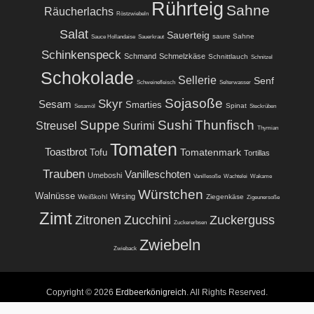
Rührteig
Sahne
Räucherlachs
Röstzwiebeln
Salat
Sauerteig
saure Sahne
Sauce Hollandaise
Sauerkraut
Schinkenspeck
Schmand
Schmelzkäse
Schnittlauch
Schnitzel
Schokolade
Sellerie
Senf
Schweinefleisch
Selterwasser
Sojasoße
Skyr
Sesam
Smarties
Spinat
Sesamöl
Steckrüben
Suppe
Sushi
Thunfisch
Streusel
Surimi
Thymian
Tomaten
Toastbrot
Tomatenmark
Tofu
Tortillas
Trauben
Vanilleschoten
Umeboshi
Vanillesoße
Wachtelei
Wakame
Würstchen
Walnüsse
Wirsing
Weißkohl
Ziegenkäse
Zigeunersoße
Zimt
Zitronen
Zucchini
Zuckerguss
Zuckererbsen
Zwiebeln
Zwieback
Copyright © 2026
Erdbeerkönigreich
. All Rights Reserved.
Powered by:
WordPress
| Theme:
Erdbeer-Theme