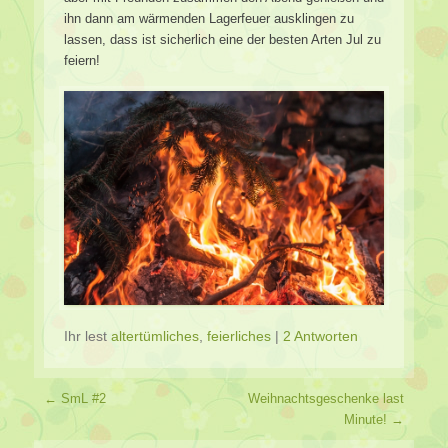
ihn dann am wärmenden Lagerfeuer ausklingen zu
lassen, dass ist sicherlich eine der besten Arten Jul zu
feiern!
Ihr lest
altertümliches
,
feierliches
|
2 Antworten
Beitragsverzeichnis
←
SmL #2
Weihnachtsgeschenke last
Minute!
→