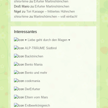
shira-hime
zu
Erfurter Martinshörnchen
Droß Mario
zu
Erfurter Martinshörnchen
Nigel
zu
Tori Karaage – frittiertes Hühnchen
shira-hime
zu
Martinshörnchen – voll einfach!
Interessantes
♥ Liebe geht durch den Magen ♥
ALP-TRÄUME Südtirol
Backtrinchen
Bento Mania
Bento und mehr
cookmania
DerErfurter
Eltern vom Mars
Erdbeerkönigreich