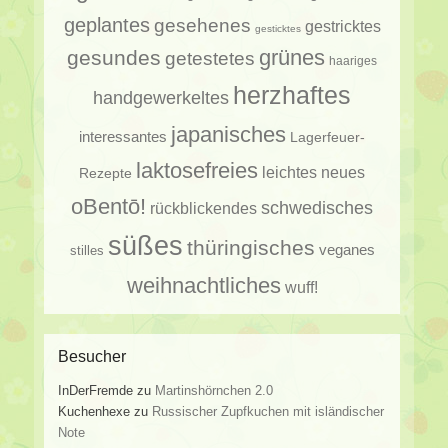
geplantes
gesehenes
gestricktes
gesticktes
gesundes
grünes
getestetes
haariges
herzhaftes
handgewerkeltes
japanisches
interessantes
Lagerfeuer-
laktosefreies
leichtes
neues
Rezepte
oBentō!
schwedisches
rückblickendes
süßes
thüringisches
veganes
stilles
weihnachtliches
wuff!
Besucher
InDerFremde
zu
Martinshörnchen 2.0
Kuchenhexe
zu
Russischer Zupfkuchen mit isländischer
Note