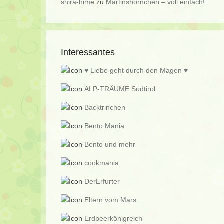
shira-hime
zu
Martinshörnchen – voll einfach!
Interessantes
♥ Liebe geht durch den Magen ♥
ALP-TRÄUME Südtirol
Backtrinchen
Bento Mania
Bento und mehr
cookmania
DerErfurter
Eltern vom Mars
Erdbeerkönigreich