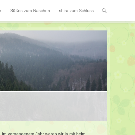
n
Süßes zum Naschen
shira zum Schluss
. im vergangenem Jahr waren wir ja mit beim