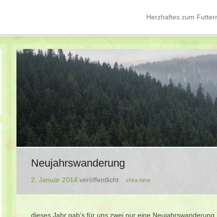
Herzhaftes zum Futter
Hauptmenü
Springe zum Inhalt
Neujahrswanderung
2. Januar 2014
veröffentlicht
shira-hime
dieses Jahr gab’s für uns zwei nur eine Neujahrswanderung.