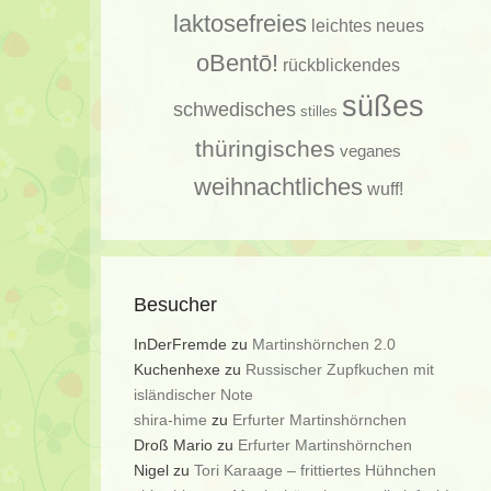
laktosefreies
leichtes
neues
oBentō!
rückblickendes
süßes
schwedisches
stilles
thüringisches
veganes
weihnachtliches
wuff!
Besucher
InDerFremde
zu
Martinshörnchen 2.0
Kuchenhexe
zu
Russischer Zupfkuchen mit
isländischer Note
shira-hime
zu
Erfurter Martinshörnchen
Droß Mario
zu
Erfurter Martinshörnchen
Nigel
zu
Tori Karaage – frittiertes Hühnchen