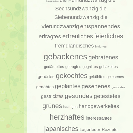
die
Fotoprojekte
Sechsundzwanzig
die
Siebenundzwanzig
die
entspannendes
Vierundzwanzig
feierliches
erfragtes
erfreuliches
fremdländisches
frittiertes
gebackenes
gebratenes
gedämpftes
gehäkeltes
gefragtes
gegrilltes
gekochtes
gehörtes
gelesenes
gekühltes
geplantes
gesehenes
genähtes
gesticktes
gesundes
getestetes
gestricktes
grünes
handgewerkeltes
haariges
herzhaftes
interessantes
japanisches
Lagerfeuer-Rezepte