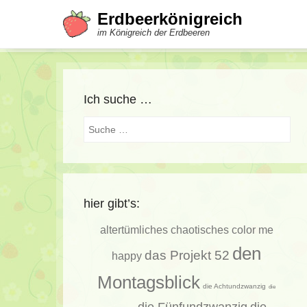
Erdbeerkönigreich
im Königreich der Erdbeeren
Ich suche …
Suche
hier gibt’s:
altertümliches
chaotisches
color me
den
das Projekt 52
happy
Montagsblick
die Achtundzwanzig
die
die Fünfundzwanzig