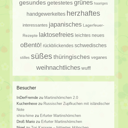
gesundes
grünes
getestetes
haariges
herzhaftes
handgewerkeltes
japanisches
interessantes
Lagerfeuer-
laktosefreies
leichtes
neues
Rezepte
oBentō!
schwedisches
rückblickendes
süßes
thüringisches
veganes
stilles
weihnachtliches
wuff!
Besucher
InDerFremde
zu
Martinshörnchen 2.0
Kuchenhexe
zu
Russischer Zupfkuchen mit isländischer
Note
shira-hime
zu
Erfurter Martinshörnchen
Droß Mario
zu
Erfurter Martinshörnchen
Nigel
zu
Tori Karaage – frittiertes Hühnchen