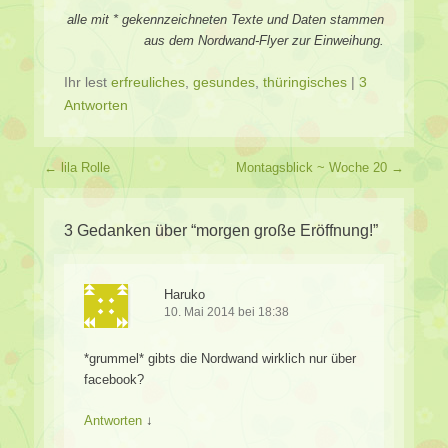
alle mit * gekennzeichneten Texte und Daten stammen
aus dem Nordwand-Flyer zur Einweihung.
Ihr lest
erfreuliches
,
gesundes
,
thüringisches
|
3
Antworten
Beitragsverzeichnis
←
lila Rolle
Montagsblick ~ Woche 20
→
3 Gedanken über “
morgen große Eröffnung!
”
Haruko
10. Mai 2014 bei 18:38
*grummel* gibts die Nordwand wirklich nur über
facebook?
Antworten
↓