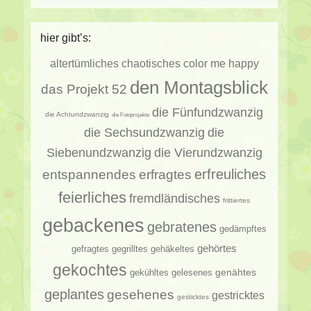
hier gibt’s:
altertümliches
chaotisches
color me happy
den Montagsblick
das Projekt 52
die Fünfundzwanzig
die Achtundzwanzig
die Fotoprojekte
die Sechsundzwanzig
die
Siebenundzwanzig
die Vierundzwanzig
erfragtes
erfreuliches
entspannendes
feierliches
fremdländisches
frittiertes
gebackenes
gebratenes
gedämpftes
gehörtes
gehäkeltes
gefragtes
gegrilltes
gekochtes
genähtes
gelesenes
gekühltes
geplantes
gesehenes
gestricktes
gesticktes