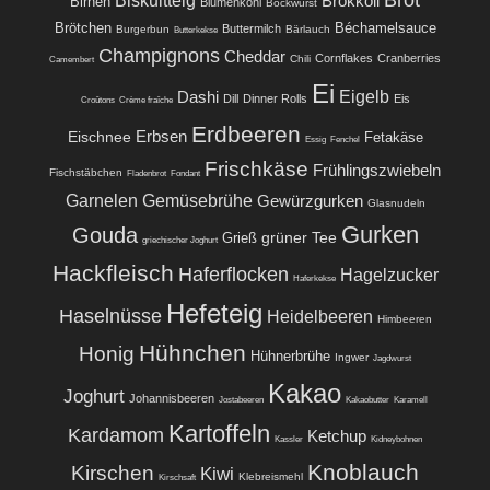
Brot
Biskuitteig
Brokkoli
Birnen
Blumenkohl
Bockwurst
Brötchen
Béchamelsauce
Buttermilch
Burgerbun
Bärlauch
Butterkekse
Champignons
Cheddar
Cornflakes
Cranberries
Chili
Camembert
Ei
Eigelb
Dashi
Dill
Dinner Rolls
Eis
Croûtons
Crème fraîche
Erdbeeren
Eischnee
Erbsen
Fetakäse
Essig
Fenchel
Frischkäse
Frühlingszwiebeln
Fischstäbchen
Fladenbrot
Fondant
Garnelen
Gemüsebrühe
Gewürzgurken
Glasnudeln
Gurken
Gouda
grüner Tee
Grieß
griechischer Joghurt
Hackfleisch
Haferflocken
Hagelzucker
Haferkekse
Hefeteig
Haselnüsse
Heidelbeeren
Himbeeren
Hühnchen
Honig
Hühnerbrühe
Ingwer
Jagdwurst
Kakao
Joghurt
Johannisbeeren
Jostabeeren
Kakaobutter
Karamell
Kartoffeln
Kardamom
Ketchup
Kassler
Kidneybohnen
Knoblauch
Kirschen
Kiwi
Klebreismehl
Kirschsaft