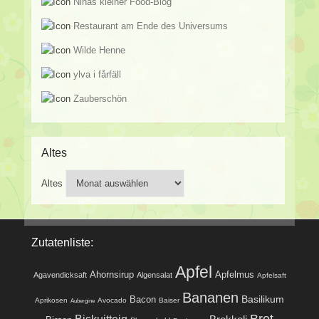
Ninas kleiner Food-Blog
Restaurant am Ende des Universums
Wilde Henne
ylva i fårfäll
Zauberschön
Altes
Altes
Zutatenliste:
Apfel
Ahornsirup
Apfelmus
Agavendicksaft
Algensalat
Apfelsaft
Bananen
Basilikum
Bacon
Aprikosen
Avocado
Baiser
Aubergine