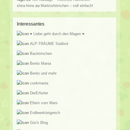
shira-hime
zu
Martinshörnchen – voll einfach!
Interessantes
♥ Liebe geht durch den Magen ♥
ALP-TRÄUME Südtirol
Backtrinchen
Bento Mania
Bento und mehr
cookmania
DerErfurter
Eltern vom Mars
Erdbeerkönigreich
Gisi's Blog