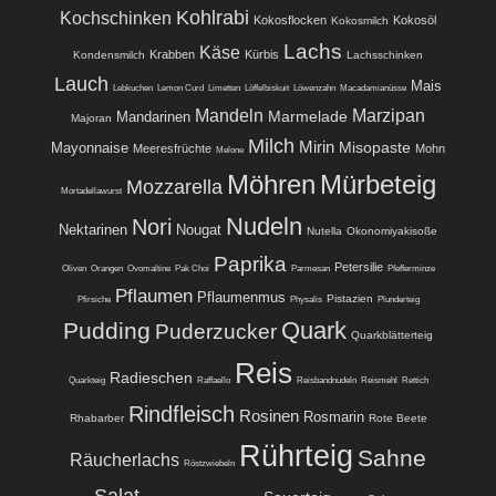
Kohlrabi
Kochschinken
Kokosflocken
Kokosöl
Kokosmilch
Lachs
Käse
Krabben
Kürbis
Kondensmilch
Lachsschinken
Lauch
Mais
Lebkuchen
Lemon Curd
Limetten
Löffelbiskuit
Löwenzahn
Macadamianüsse
Mandeln
Marzipan
Marmelade
Mandarinen
Majoran
Milch
Mirin
Misopaste
Mayonnaise
Meeresfrüchte
Mohn
Melone
Möhren
Mürbeteig
Mozzarella
Mortadellawurst
Nudeln
Nori
Nektarinen
Nougat
Nutella
Okonomiyakisoße
Paprika
Petersilie
Oliven
Orangen
Ovomaltine
Pak Choi
Parmesan
Pfefferminze
Pflaumen
Pflaumenmus
Pistazien
Pfirsiche
Physalis
Plunderteig
Quark
Pudding
Puderzucker
Quarkblätterteig
Reis
Radieschen
Quarkteig
Raffaello
Reisbandnudeln
Reismehl
Rettich
Rindfleisch
Rosinen
Rosmarin
Rhabarber
Rote Beete
Rührteig
Sahne
Räucherlachs
Röstzwiebeln