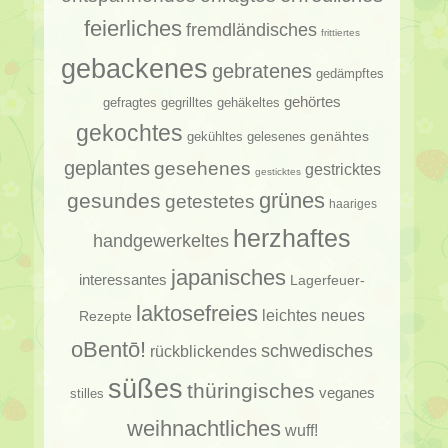
feierliches
fremdländisches
frittiertes
gebackenes
gebratenes
gedämpftes
gehörtes
gehäkeltes
gefragtes
gegrilltes
gekochtes
genähtes
gelesenes
gekühltes
geplantes
gesehenes
gestricktes
gesticktes
gesundes
grünes
getestetes
haariges
herzhaftes
handgewerkeltes
japanisches
interessantes
Lagerfeuer-
laktosefreies
leichtes
neues
Rezepte
oBentō!
schwedisches
rückblickendes
süßes
thüringisches
veganes
stilles
weihnachtliches
wuff!