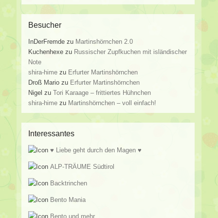
Besucher
InDerFremde
zu
Martinshörnchen 2.0
Kuchenhexe
zu
Russischer Zupfkuchen mit isländischer
Note
shira-hime
zu
Erfurter Martinshörnchen
Droß Mario
zu
Erfurter Martinshörnchen
Nigel
zu
Tori Karaage – frittiertes Hühnchen
shira-hime
zu
Martinshörnchen – voll einfach!
Interessantes
♥ Liebe geht durch den Magen ♥
ALP-TRÄUME Südtirol
Backtrinchen
Bento Mania
Bento und mehr