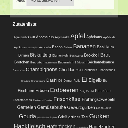
Altes
Zutatenliste:
Apfel
Ahornsirup
Apfelmus
Agavendicksaft
Algensalat
Apfelsaft
Bananen
Basilikum
Bacon
Aprikosen
Avocado
Baiser
Aubergine
Brot
Biskuitteig
Brokkoli
Birnen
Blumenkohl
Bockwurst
Brötchen
Béchamelsauce
Buttermilch
Burgerbun
Bärlauch
Butterkekse
Champignons
Cheddar
Cornflakes
Cranberries
Chili
Camembert
Ei
Eigelb
Dashi
Dill
Dinner Rolls
Eis
Croûtons
Crème fraîche
Erdbeeren
Eischnee
Erbsen
Fetakäse
Essig
Fenchel
Frischkäse
Frühlingszwiebeln
Fischstäbchen
Fladenbrot
Fondant
Garnelen
Gemüsebrühe
Gewürzgurken
Glasnudeln
Gurken
Gouda
grüner Tee
Grieß
griechischer Joghurt
Hackfleisch
Haferflocken
Hagelzucker
Haferkekse