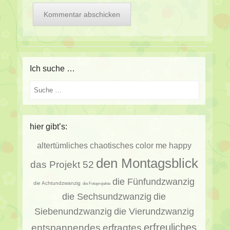
Ich suche …
Suche
hier gibt’s:
altertümliches
chaotisches
color me happy
den Montagsblick
das Projekt 52
die Fünfundzwanzig
die Achtundzwanzig
die Fotoprojekte
die Sechsundzwanzig
die
Siebenundzwanzig
die Vierundzwanzig
erfragtes
erfreuliches
entspannendes