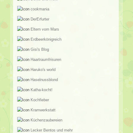
cookmania
DerErfurter
Eltern vom Mars
Erdbeerkönigreich
Gisi's Blog
Haartraumfrisuren
Haruko's world
Haselnussblond
Katha-kocht!
Kochfieber
Kramwerkstatt
Küchenzaubereien
Lecker Bentos und mehr