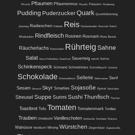
Pflaumen
Pflaumenmus
Pistazien
Pfirsiche
Physalis
Plunderteig
Quark
Pudding
Puderzucker
Quarkblätterteig
Reis
Radieschen
Quarkteig
Raffaello
Reisbandnudeln
Reismehl
Rettich
Rindfleisch
Rosinen
Rosmarin
Rhabarber
Rote Beete
Rührteig
Sahne
Räucherlachs
Röstzwiebeln
Salat
Sauerteig
saure Sahne
Sauce Hollandaise
Sauerkraut
Schinkenspeck
Schmand
Schmelzkäse
Schnittlauch
Schnitzel
Schokolade
Sellerie
Senf
Schweinefleisch
Selterwasser
Sojasoße
Skyr
Sesam
Smarties
Spinat
Sesamöl
Steckrüben
Suppe
Sushi
Thunfisch
Streusel
Surimi
Thymian
Tomaten
Toastbrot
Tomatenmark
Tofu
Tortillas
Trauben
Vanilleschoten
Umeboshi
Vanillesoße
Wachtelei
Wakame
Würstchen
Walnüsse
Wirsing
Weißkohl
Ziegenkäse
Zigeunersoße