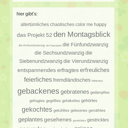
hier gibt’s:
altertümliches
chaotisches
color me happy
den Montagsblick
das Projekt 52
die Fünfundzwanzig
die Achtundzwanzig
die Fotoprojekte
die Sechsundzwanzig
die
Siebenundzwanzig
die Vierundzwanzig
erfragtes
erfreuliches
entspannendes
feierliches
fremdländisches
frittiertes
gebackenes
gebratenes
gedämpftes
gehörtes
gehäkeltes
gefragtes
gegrilltes
gekochtes
genähtes
gelesenes
gekühltes
geplantes
gesehenes
gestricktes
gesticktes