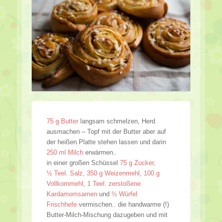
75 g Butter
langsam schmelzen, Herd
ausmachen – Topf mit der Butter aber auf
der heißen Platte stehen lassen und darin
250 ml Milch
erwärmen..
in einer großen Schüssel
75 g Zucker,
½ Teel. Salz, 350 g Weizenmehl, 100 g
Vollkornmehl, 1 Teel. zerstoßene
Kardamomsamen
und
½ Würfel
Frischhefe
vermischen.. die handwarme (!)
Butter-Milch-Mischung dazugeben und mit