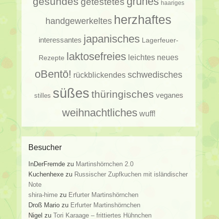
gesundes
grünes
getestetes
haariges
herzhaftes
handgewerkeltes
japanisches
interessantes
Lagerfeuer-
laktosefreies
leichtes
neues
Rezepte
oBentō!
schwedisches
rückblickendes
süßes
thüringisches
veganes
stilles
weihnachtliches
wuff!
Besucher
InDerFremde
zu
Martinshörnchen 2.0
Kuchenhexe
zu
Russischer Zupfkuchen mit isländischer
Note
shira-hime
zu
Erfurter Martinshörnchen
Droß Mario
zu
Erfurter Martinshörnchen
Nigel
zu
Tori Karaage – frittiertes Hühnchen