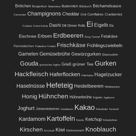
Brötchen
Béchamelsauce
Buttermilch
Burgerbun
Bärlauch
Butterkekse
Champignons
Cheddar
Cornflakes
Cranberries
Chili
Camembert
Ei
Eigelb
Dashi
Dill
Dinner Rolls
Eis
Croûtons
Crème fraîche
Erdbeeren
Eischnee
Erbsen
Fetakäse
Essig
Fenchel
Frischkäse
Frühlingszwiebeln
Fischstäbchen
Fladenbrot
Fondant
Garnelen
Gemüsebrühe
Gewürzgurken
Glasnudeln
Gurken
Gouda
grüner Tee
Grieß
griechischer Joghurt
Hackfleisch
Haferflocken
Hagelzucker
Haferkekse
Hefeteig
Haselnüsse
Heidelbeeren
Himbeeren
Hühnchen
Honig
Hühnerbrühe
Ingwer
Jagdwurst
Kakao
Joghurt
Johannisbeeren
Jostabeeren
Kakaobutter
Karamell
Kartoffeln
Kardamom
Ketchup
Kassler
Kidneybohnen
Knoblauch
Kirschen
Kiwi
Klebreismehl
Kirschsaft