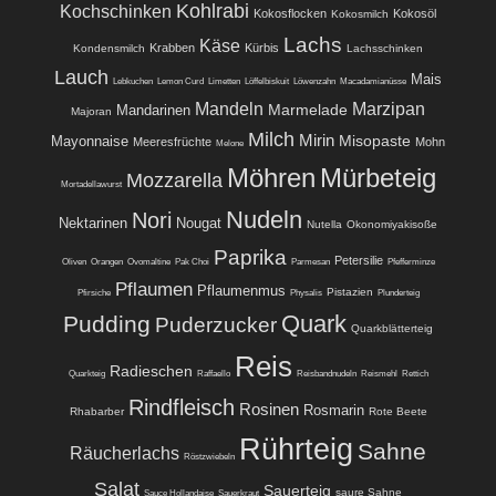
Kohlrabi
Kochschinken
Kokosflocken
Kokosöl
Kokosmilch
Lachs
Käse
Krabben
Kürbis
Kondensmilch
Lachsschinken
Lauch
Mais
Lebkuchen
Lemon Curd
Limetten
Löffelbiskuit
Löwenzahn
Macadamianüsse
Mandeln
Marzipan
Marmelade
Mandarinen
Majoran
Milch
Mirin
Misopaste
Mayonnaise
Meeresfrüchte
Mohn
Melone
Möhren
Mürbeteig
Mozzarella
Mortadellawurst
Nudeln
Nori
Nektarinen
Nougat
Nutella
Okonomiyakisoße
Paprika
Petersilie
Oliven
Orangen
Ovomaltine
Pak Choi
Parmesan
Pfefferminze
Pflaumen
Pflaumenmus
Pistazien
Pfirsiche
Physalis
Plunderteig
Quark
Pudding
Puderzucker
Quarkblätterteig
Reis
Radieschen
Quarkteig
Raffaello
Reisbandnudeln
Reismehl
Rettich
Rindfleisch
Rosinen
Rosmarin
Rhabarber
Rote Beete
Rührteig
Sahne
Räucherlachs
Röstzwiebeln
Salat
Sauerteig
saure Sahne
Sauce Hollandaise
Sauerkraut