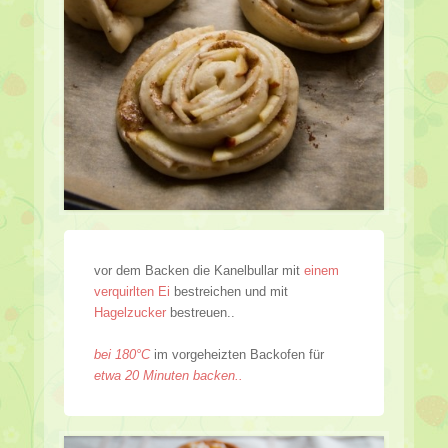
vor dem Backen die Kanelbullar mit
einem
verquirlten Ei
bestreichen und mit
Hagelzucker
bestreuen..
bei 180°C
im vorgeheizten Backofen für
etwa 20 Minuten backen..