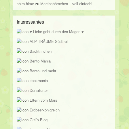
shira-hime
zu
Martinshörnchen – voll einfach!
Interessantes
♥ Liebe geht durch den Magen ♥
ALP-TRÄUME Südtirol
Backtrinchen
Bento Mania
Bento und mehr
cookmania
DerErfurter
Eltern vom Mars
Erdbeerkönigreich
Gisi's Blog