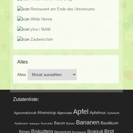
Restaurant am Ende des Universums
Wilde Henne
ylva i fårfäll
Zauberschön
Altes
Altes
Zutatenliste:
Apfel
Ahornsirup
Apfelmus
Agavendicksaft
Algensalat
Apfelsaft
Bananen
Basilikum
Bacon
Aprikosen
Avocado
Baiser
Aubergine
Brot
Biskuitteig
Brokkoli
Birnen
Blumenkohl
Bockwurst