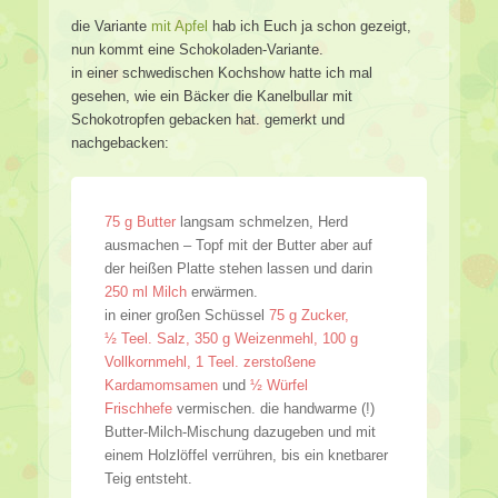
die Variante
mit Apfel
hab ich Euch ja schon gezeigt,
nun kommt eine Schokoladen-Variante.
in einer schwedischen Kochshow hatte ich mal
gesehen, wie ein Bäcker die Kanelbullar mit
Schokotropfen gebacken hat. gemerkt und
nachgebacken:
75 g Butter
langsam schmelzen, Herd
ausmachen – Topf mit der Butter aber auf
der heißen Platte stehen lassen und darin
250 ml Milch
erwärmen.
in einer großen Schüssel
75 g Zucker,
½ Teel. Salz, 350 g Weizenmehl, 100 g
Vollkornmehl, 1 Teel. zerstoßene
Kardamomsamen
und
½ Würfel
Frischhefe
vermischen. die handwarme (!)
Butter-Milch-Mischung dazugeben und mit
einem Holzlöffel verrühren, bis ein knetbarer
Teig entsteht.