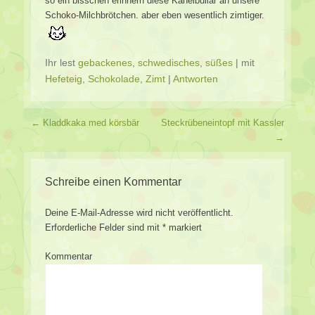
so ein bisschen erinnern diese Kanelbullar an unsere
Schoko-Milchbrötchen. aber eben wesentlich zimtiger.
Ihr lest
gebackenes
,
schwedisches
,
süßes
|
mit
Hefeteig
,
Schokolade
,
Zimt
|
Antworten
Beitragsverzeichnis
←
Kladdkaka med körsbär
Steckrübeneintopf mit Kassler
→
Schreibe einen Kommentar
Deine E-Mail-Adresse wird nicht veröffentlicht.
Erforderliche Felder sind mit
*
markiert
Kommentar