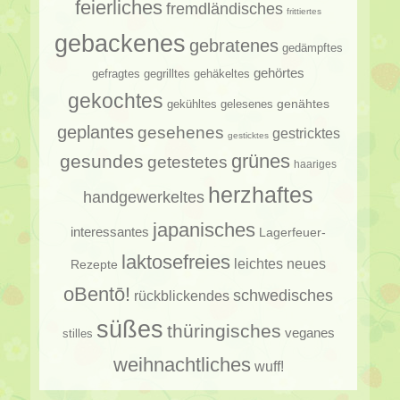
feierliches
fremdländisches
frittiertes
gebackenes
gebratenes
gedämpftes
gehörtes
gehäkeltes
gefragtes
gegrilltes
gekochtes
genähtes
gelesenes
gekühltes
geplantes
gesehenes
gestricktes
gesticktes
gesundes
grünes
getestetes
haariges
herzhaftes
handgewerkeltes
japanisches
interessantes
Lagerfeuer-
laktosefreies
leichtes
neues
Rezepte
oBentō!
schwedisches
rückblickendes
süßes
thüringisches
veganes
stilles
weihnachtliches
wuff!