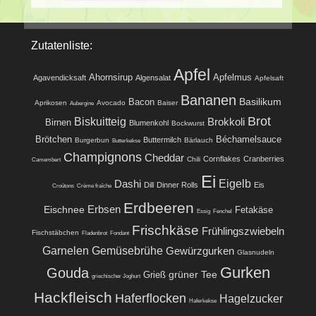
Zutatenliste:
Apfel
Ahornsirup
Apfelmus
Agavendicksaft
Algensalat
Apfelsaft
Bananen
Basilikum
Bacon
Aprikosen
Avocado
Baiser
Aubergine
Brot
Biskuitteig
Brokkoli
Birnen
Blumenkohl
Bockwurst
Brötchen
Béchamelsauce
Buttermilch
Burgerbun
Bärlauch
Butterkekse
Champignons
Cheddar
Cornflakes
Cranberries
Chili
Camembert
Ei
Eigelb
Dashi
Dill
Dinner Rolls
Eis
Croûtons
Crème fraîche
Erdbeeren
Eischnee
Erbsen
Fetakäse
Essig
Fenchel
Frischkäse
Frühlingszwiebeln
Fischstäbchen
Fladenbrot
Fondant
Garnelen
Gemüsebrühe
Gewürzgurken
Glasnudeln
Gurken
Gouda
grüner Tee
Grieß
griechischer Joghurt
Hackfleisch
Haferflocken
Hagelzucker
Haferkekse