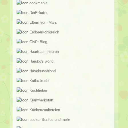
cookmania
DerErfurter
Eltern vom Mars
Erdbeerkönigreich
Gisi's Blog
Haartraumfrisuren
Haruko's world
Haselnussblond
Katha-kocht!
Kochfieber
Kramwerkstatt
Küchenzaubereien
Lecker Bentos und mehr