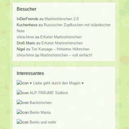
Besucher
InDerFremde
zu
Martinshörnchen 2.0
Kuchenhexe
zu
Russischer Zupfkuchen mit isländischer
Note
shira-hime
zu
Erfurter Martinshörnchen
Droß Mario
zu
Erfurter Martinshörnchen
Nigel
zu
Tori Karaage – frittiertes Hühnchen
shira-hime
zu
Martinshörnchen – voll einfach!
Interessantes
♥ Liebe geht durch den Magen ♥
ALP-TRÄUME Südtirol
Backtrinchen
Bento Mania
Bento und mehr