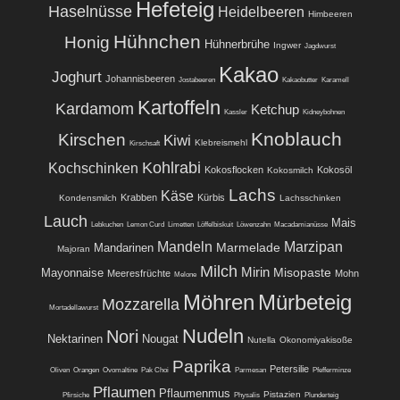
Hefeteig
Haselnüsse
Heidelbeeren
Himbeeren
Hühnchen
Honig
Hühnerbrühe
Ingwer
Jagdwurst
Kakao
Joghurt
Johannisbeeren
Jostabeeren
Kakaobutter
Karamell
Kartoffeln
Kardamom
Ketchup
Kassler
Kidneybohnen
Knoblauch
Kirschen
Kiwi
Klebreismehl
Kirschsaft
Kohlrabi
Kochschinken
Kokosflocken
Kokosöl
Kokosmilch
Lachs
Käse
Krabben
Kürbis
Kondensmilch
Lachsschinken
Lauch
Mais
Lebkuchen
Lemon Curd
Limetten
Löffelbiskuit
Löwenzahn
Macadamianüsse
Mandeln
Marzipan
Marmelade
Mandarinen
Majoran
Milch
Mirin
Misopaste
Mayonnaise
Meeresfrüchte
Mohn
Melone
Möhren
Mürbeteig
Mozzarella
Mortadellawurst
Nudeln
Nori
Nektarinen
Nougat
Nutella
Okonomiyakisoße
Paprika
Petersilie
Oliven
Orangen
Ovomaltine
Pak Choi
Parmesan
Pfefferminze
Pflaumen
Pflaumenmus
Pistazien
Pfirsiche
Physalis
Plunderteig