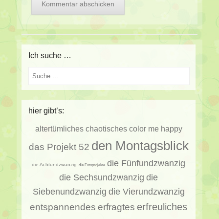
Ich suche …
Suche
hier gibt’s:
altertümliches
chaotisches
color me happy
den Montagsblick
das Projekt 52
die Fünfundzwanzig
die Achtundzwanzig
die Fotoprojekte
die Sechsundzwanzig
die
Siebenundzwanzig
die Vierundzwanzig
erfragtes
erfreuliches
entspannendes