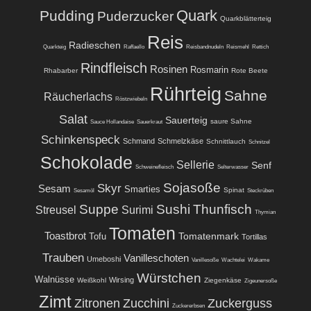
Quark
Pudding
Puderzucker
Quarkblätterteig
Reis
Radieschen
Quarkteig
Raffaello
Reisbandnudeln
Reismehl
Rettich
Rindfleisch
Rosinen
Rosmarin
Rhabarber
Rote Beete
Rührteig
Sahne
Räucherlachs
Röstzwiebeln
Salat
Sauerteig
saure Sahne
Sauce Hollandaise
Sauerkraut
Schinkenspeck
Schmand
Schmelzkäse
Schnittlauch
Schnitzel
Schokolade
Sellerie
Senf
Schweinefleisch
Selterwasser
Sojasoße
Skyr
Sesam
Smarties
Spinat
Sesamöl
Steckrüben
Suppe
Sushi
Thunfisch
Streusel
Surimi
Thymian
Tomaten
Toastbrot
Tomatenmark
Tofu
Tortillas
Trauben
Vanilleschoten
Umeboshi
Vanillesoße
Wachtelei
Wakame
Würstchen
Walnüsse
Wirsing
Weißkohl
Ziegenkäse
Zigeunersoße
Zimt
Zitronen
Zucchini
Zuckerguss
Zuckererbsen