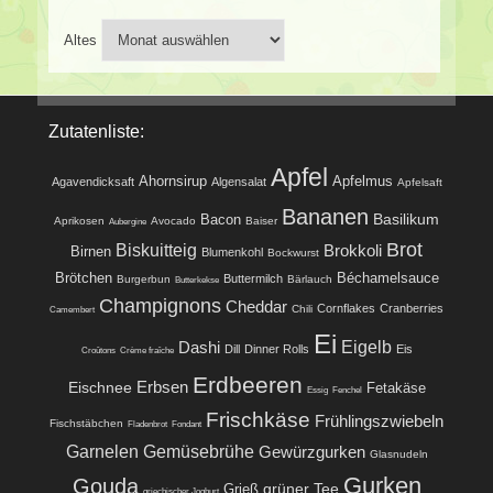
Altes
Zutatenliste:
Apfel
Ahornsirup
Apfelmus
Agavendicksaft
Algensalat
Apfelsaft
Bananen
Basilikum
Bacon
Aprikosen
Avocado
Baiser
Aubergine
Brot
Biskuitteig
Brokkoli
Birnen
Blumenkohl
Bockwurst
Brötchen
Béchamelsauce
Buttermilch
Burgerbun
Bärlauch
Butterkekse
Champignons
Cheddar
Cornflakes
Cranberries
Chili
Camembert
Ei
Eigelb
Dashi
Dill
Dinner Rolls
Eis
Croûtons
Crème fraîche
Erdbeeren
Eischnee
Erbsen
Fetakäse
Essig
Fenchel
Frischkäse
Frühlingszwiebeln
Fischstäbchen
Fladenbrot
Fondant
Garnelen
Gemüsebrühe
Gewürzgurken
Glasnudeln
Gurken
Gouda
grüner Tee
Grieß
griechischer Joghurt