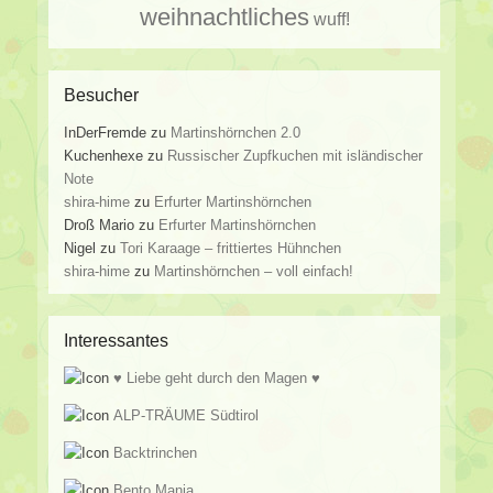
weihnachtliches
wuff!
Besucher
InDerFremde
zu
Martinshörnchen 2.0
Kuchenhexe
zu
Russischer Zupfkuchen mit isländischer
Note
shira-hime
zu
Erfurter Martinshörnchen
Droß Mario
zu
Erfurter Martinshörnchen
Nigel
zu
Tori Karaage – frittiertes Hühnchen
shira-hime
zu
Martinshörnchen – voll einfach!
Interessantes
♥ Liebe geht durch den Magen ♥
ALP-TRÄUME Südtirol
Backtrinchen
Bento Mania