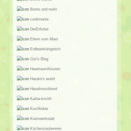
Bento und mehr
cookmania
DerErfurter
Eltern vom Mars
Erdbeerkönigreich
Gisi's Blog
Haartraumfrisuren
Haruko's world
Haselnussblond
Katha-kocht!
Kochfieber
Kramwerkstatt
Küchenzaubereien