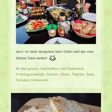
doch, ich denk wenigstens beim Grillen wird das mein
liebster Salat werden!
Ihr lest
grünes
,
herzhaftes
|
mit
Fladenbrot
,
Frühlingszwiebeln
,
Gurken
,
Oliven
,
Paprika
,
Salat
,
Tomaten
|
Antworten