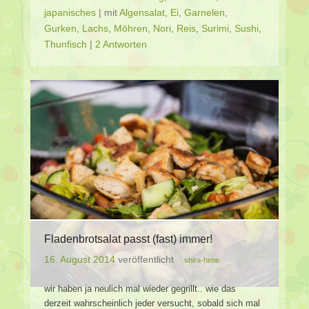
japanisches
|
mit
Algensalat
,
Ei
,
Garnelen
,
Gurken
,
Lachs
,
Möhren
,
Nori
,
Reis
,
Surimi
,
Sushi
,
Thunfisch
|
2 Antworten
Fladenbrotsalat passt (fast) immer!
16. August 2014
veröffentlicht
shira-hime
wir haben ja neulich mal wieder gegrillt.. wie das
derzeit wahrscheinlich jeder versucht, sobald sich mal