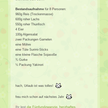
Bestandsaufnahme
für 8 Personen:
960g Reis (Trockenmasse)
600g roher Lachs
550g roher Thunfisch
4 Eier
100g Algensalat
zwei Packungen Garnelen
eine Möhre
eine Tüte Surimi-Sticks
eine kleine Flasche Sojasoße
¾ Gurke
½ Packung Yakinori
hach, Urlaub ist was tolles!
freu mich schon auf nächstes Jahr
Ihr lest
die Fünfundzwanzig
,
herzhaftes
,