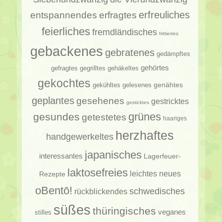
erfragtes
erfreuliches
entspannendes
feierliches
fremdländisches
frittiertes
gebackenes
gebratenes
gedämpftes
gehörtes
gehäkeltes
gefragtes
gegrilltes
gekochtes
genähtes
gelesenes
gekühltes
geplantes
gesehenes
gestricktes
gesticktes
gesundes
grünes
getestetes
haariges
herzhaftes
handgewerkeltes
japanisches
interessantes
Lagerfeuer-
laktosefreies
leichtes
neues
Rezepte
oBentō!
schwedisches
rückblickendes
süßes
thüringisches
veganes
stilles