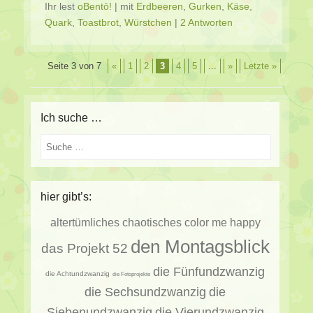
Ihr lest
oBentō!
|
mit
Erdbeeren
,
Gurken
,
Käse
,
Quark
,
Toastbrot
,
Würstchen
|
2 Antworten
Beitragsverzeichnis
Seite 3 von 7
«
1
2
3
4
5
...
»
Letzte »
Ich suche …
Suche
hier gibt’s:
altertümliches
chaotisches
color me happy
den Montagsblick
das Projekt 52
die Fünfundzwanzig
die Achtundzwanzig
die Fotoprojekte
die Sechsundzwanzig
die
Siebenundzwanzig
die Vierundzwanzig