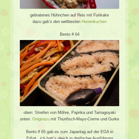
gebratenes Hühnchen auf Reis mit Furikake
dazu gab’s den weltbesten
Herrenkuchen
Bento # 64
oben: Streifen von Möhre, Paprika und Tamagoyaki
unten:
Onigirazu
mit Thunfisch-Mayo-Creme und Gurke
Bento # 65 gab es zum Japantag auf der EGA in
Erfurt.. ich hatt’s gleich in dreifacher Ausführung