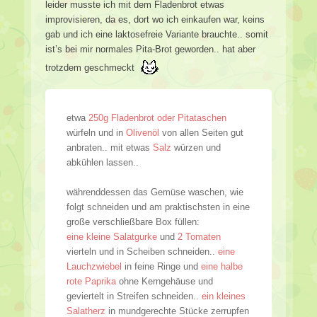
leider musste ich mit dem Fladenbrot etwas
improvisieren, da es, dort wo ich einkaufen war, keins
gab und ich eine laktosefreie Variante brauchte.. somit
ist’s bei mir normales Pita-Brot geworden.. hat aber
trotzdem geschmeckt
etwa
250g Fladenbrot oder Pitataschen
würfeln und in
Olivenöl
von allen Seiten gut
anbraten.. mit etwas
Salz
würzen und
abkühlen lassen..
währenddessen das Gemüse waschen, wie
folgt schneiden und am praktischsten in eine
große verschließbare Box füllen:
eine kleine Salatgurke
und
2 Tomaten
vierteln und in Scheiben schneiden..
eine
Lauchzwiebel
in feine Ringe und
eine halbe
rote Paprika
ohne Kerngehäuse und
geviertelt in Streifen schneiden..
ein kleines
Salatherz
in mundgerechte Stücke zerrupfen